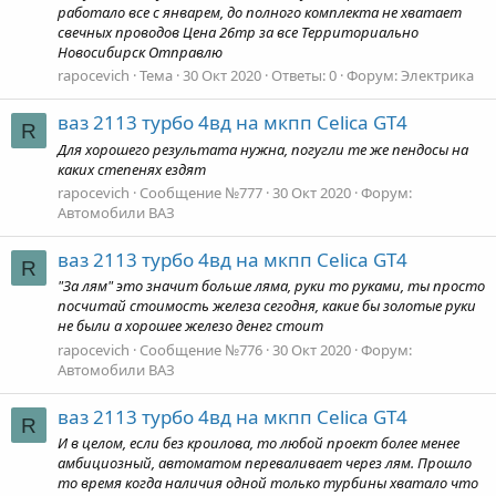
работало все с январем, до полного комплекта не хватает
свечных проводов Цена 26тр за все Территориально
Новосибирск Отправлю
rapocevich
Тема
30 Окт 2020
Ответы: 0
Форум:
Электрика
ваз 2113 турбо 4вд на мкпп Celica GT4
R
Для хорошего результата нужна, погугли те же пендосы на
каких степенях ездят
rapocevich
Сообщение №777
30 Окт 2020
Форум:
Автомобили ВАЗ
ваз 2113 турбо 4вд на мкпп Celica GT4
R
"За лям" это значит больше ляма, руки то руками, ты просто
посчитай стоимость железа сегодня, какие бы золотые руки
не были а хорошее железо денег стоит
rapocevich
Сообщение №776
30 Окт 2020
Форум:
Автомобили ВАЗ
ваз 2113 турбо 4вд на мкпп Celica GT4
R
И в целом, если без кроилова, то любой проект более менее
амбициозный, автоматом переваливает через лям. Прошло
то время когда наличия одной только турбины хватало что