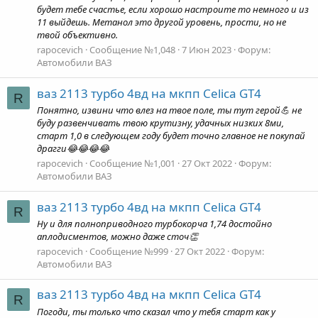
будет тебе счастье, если хорошо настроите то немного и из
11 выйдешь. Метанол это другой уровень, прости, но не
твой объективно.
rapocevich
Сообщение №1,048
7 Июн 2023
Форум:
Автомобили ВАЗ
ваз 2113 турбо 4вд на мкпп Celica GT4
R
Понятно, извини что влез на твое поле, ты тут герой💪 не
буду развенчивать твою крутизну, удачных низких 8ми,
старт 1,0 в следующем году будет точно главное не покупай
драгги😂😂😂😂
rapocevich
Сообщение №1,001
27 Окт 2022
Форум:
Автомобили ВАЗ
ваз 2113 турбо 4вд на мкпп Celica GT4
R
Ну и для полноприводного турбокорча 1,74 достойно
аплодисментов, можно даже сточ👏
rapocevich
Сообщение №999
27 Окт 2022
Форум:
Автомобили ВАЗ
ваз 2113 турбо 4вд на мкпп Celica GT4
R
Погоди, ты только что сказал что у тебя старт как у