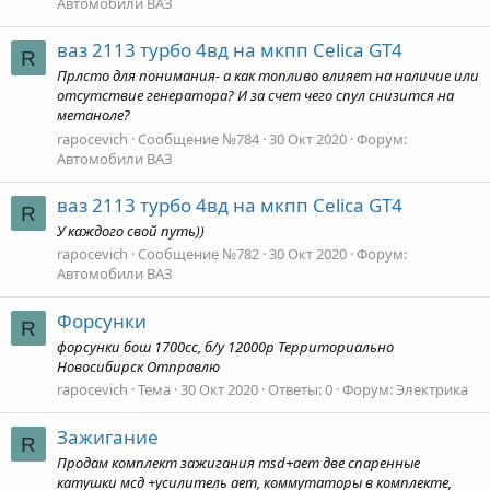
Автомобили ВАЗ
ваз 2113 турбо 4вд на мкпп Celica GT4
R
Прлсто для понимания- а как топливо влияет на наличие или
отсутствие генератора? И за счет чего спул снизится на
метаноле?
rapocevich
Сообщение №784
30 Окт 2020
Форум:
Автомобили ВАЗ
ваз 2113 турбо 4вд на мкпп Celica GT4
R
У каждого свой путь))
rapocevich
Сообщение №782
30 Окт 2020
Форум:
Автомобили ВАЗ
Форсунки
R
форсунки бош 1700сс, б/у 12000р Территориально
Новосибирск Отправлю
rapocevich
Тема
30 Окт 2020
Ответы: 0
Форум:
Электрика
Зажигание
R
Продам комплект зажигания msd+aem две спаренные
катушки мсд +усилитель aem, коммутаторы в комплекте,