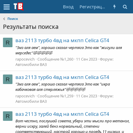
Вход
Регистрация
Поиск
Результаты поиска
ваз 2113 турбо 4вд на мкпп Celica GT4
R
"Змз аля аем", хорошо сказал чертяга Это как "жигули аля
мерседес"🤣🤣🤣🤣🤣
rapocevich
Сообщение №1,260
11 Сен 2023
Форум:
Автомобили ВАЗ
ваз 2113 турбо 4вд на мкпп Celica GT4
R
"Змз аля аем", хорошо сказал чертяга Это как "икра
кабачковая аля стерляжья"🤣🤣🤣🤣🤣
rapocevich
Сообщение №1,259
11 Сен 2023
Форум:
Автомобили ВАЗ
ваз 2113 турбо 4вд на мкпп Celica GT4
R
Вот честно, послушай совета, убери эти мысли про метанол,
верни искру, залей бенз нормальный, степени
соответствующий, настрой хорошо и проедь 11 низких, и