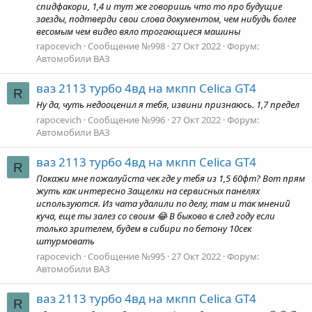
спидфакори, 1,4 и тут же говоришь что то про будущие
заезды, подтверди свои слова документом, чем нибудь более
весомым чем видео вяло трогающиеся машины
rapocevich
Сообщение №998
27 Окт 2022
Форум:
Автомобили ВАЗ
ваз 2113 турбо 4вд на мкпп Celica GT4
R
Ну да, чуть недооценил я тебя, извини признаюсь. 1,7 предел
rapocevich
Сообщение №996
27 Окт 2022
Форум:
Автомобили ВАЗ
ваз 2113 турбо 4вд на мкпп Celica GT4
R
Покажи мне пожалуйста чек где у тебя из 1,5 60фт? Вот прям
жуть как интересно Защелки на сервисных панелях
используются. Из чата удалили по делу, там и так мнений
куча, еще ты залез со своим 😂 В быково в след году если
только зрителем, будем в сибири по бетону 10сек
штурмовать
rapocevich
Сообщение №995
27 Окт 2022
Форум:
Автомобили ВАЗ
ваз 2113 турбо 4вд на мкпп Celica GT4
R