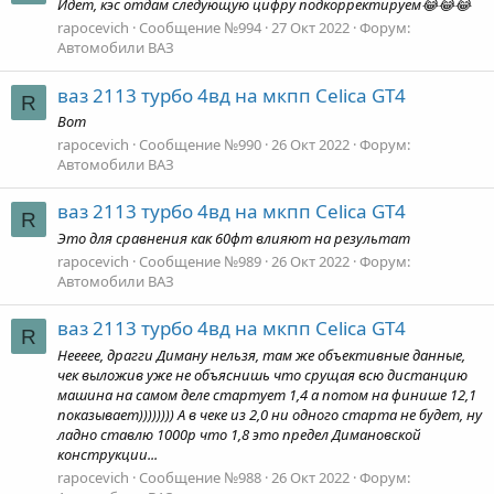
Идет, кэс отдам следующую цифру подкорректируем😂😂😂
rapocevich
Сообщение №994
27 Окт 2022
Форум:
Автомобили ВАЗ
ваз 2113 турбо 4вд на мкпп Celica GT4
R
Вот
rapocevich
Сообщение №990
26 Окт 2022
Форум:
Автомобили ВАЗ
ваз 2113 турбо 4вд на мкпп Celica GT4
R
Это для сравнения как 60фт влияют на результат
rapocevich
Сообщение №989
26 Окт 2022
Форум:
Автомобили ВАЗ
ваз 2113 турбо 4вд на мкпп Celica GT4
R
Неееее, драгги Диману нельзя, там же объективные данные,
чек выложив уже не объяснишь что срущая всю дистанцию
машина на самом деле стартует 1,4 а потом на финише 12,1
показывает)))))))) А в чеке из 2,0 ни одного старта не будет, ну
ладно ставлю 1000р что 1,8 это предел Димановской
конструкции...
rapocevich
Сообщение №988
26 Окт 2022
Форум: