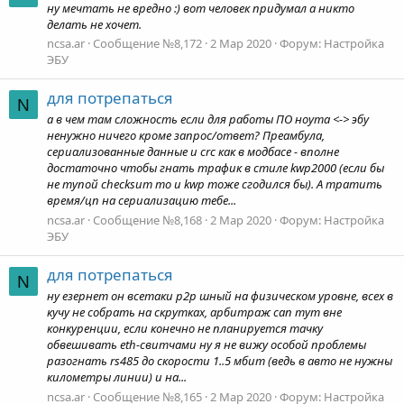
ну мечтать не вредно :) вот человек придумал а никто
делать не хочет.
ncsa.ar
Сообщение №8,172
2 Мар 2020
Форум:
Настройка
ЭБУ
для потрепаться
N
а в чем там сложность если для работы ПО ноута <-> эбу
ненужно ничего кроме запрос/ответ? Преамбула,
сериализованные данные и crc как в модбасе - вполне
достаточно чтобы гнать трафик в стиле kwp2000 (если бы
не тупой checksum то и kwp тоже сгодился бы). А тратить
время/цп на сериализацию тебе...
ncsa.ar
Сообщение №8,168
2 Мар 2020
Форум:
Настройка
ЭБУ
для потрепаться
N
ну езернет он всетаки p2p шный на физическом уровне, всех в
кучу не собрать на скрутках, арбитраж сan тут вне
конкуренции, если конечно не планируется тачку
обвешивать eth-свитчами ну я не вижу особой проблемы
разогнать rs485 до скорости 1..5 мбит (ведь в авто не нужны
километры линии) и на...
ncsa.ar
Сообщение №8,165
2 Мар 2020
Форум:
Настройка