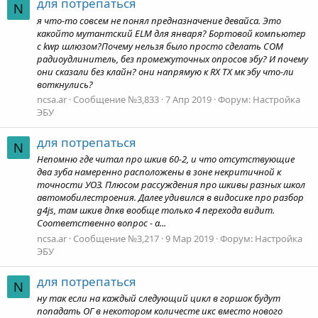
для потрепаться
N
я что-то совсем не понял предназначение девайса. Это
какойто мутантский ELM для января? Бортовой компьютер
с kwp шлюзом?Почему нельзя было просто сделать COM
радиоудлинитель, без промежуточных опросов эбу? И почему
они сказали без клайн? они напрямую к RX TX мк эбу что-ли
воткнулись?
ncsa.ar
Сообщение №3,833
7 Апр 2019
Форум:
Настройка
ЭБУ
для потрепаться
N
Непомню где читал про шкив 60-2, и что отсутствующие
два зуба намеренно расположены в зоне некритичной к
точности УОЗ. Плюсом рассуждения про шкивы разных школ
автомобилестроения. Далее удивился в видосике про разбор
g4js, там шкив дпкв вообще только 4 перехода видит.
Соответственно вопрос - а...
ncsa.ar
Сообщение №3,217
9 Мар 2019
Форум:
Настройка
ЭБУ
для потрепаться
N
ну так если на каждый следующий цикл в горшок будут
попадать ОГ в некотором количесте икс вместо нового