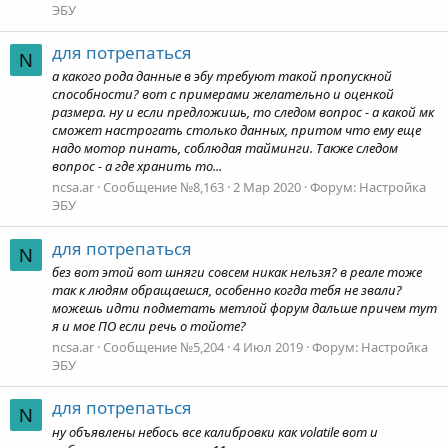
ЭБУ
для потрепаться
N
а какого рода данные в эбу требуют такой пропускной
способности? вот с примерами желательно и оценкой
размера. ну и если предложишь, то следом вопрос - а какой мк
сможет настрогать столько данных, притом что ему еще
надо мотор пинать, соблюдая тайминги. Также следом
вопрос - а где хранить то...
ncsa.ar
Сообщение №8,163
2 Мар 2020
Форум:
Настройка
ЭБУ
для потрепаться
N
без вот этой вот шняги совсем никак нельзя? в реале тоже
так к людям обращаешся, особенно когда тебя не звали?
можешь идти подметать метлой форум дальше причем тут
я и мое ПО если речь о тойоте?
ncsa.ar
Сообщение №5,204
4 Июл 2019
Форум:
Настройка
ЭБУ
для потрепаться
N
ну объявлены небось все калибровки как volatile вот и