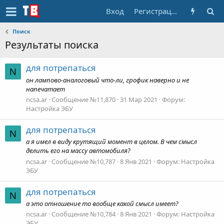
Вход
Регистрация
Поиск
Результаты поиска
для потрепаться
N
он лампово-аналоговый что-ли, грофик наверно и не
напечатает
ncsa.ar
Сообщение №11,870
31 Мар 2021
Форум:
Настройка ЭБУ
для потрепаться
N
а я имел в виду крутящий момент в целом. В чем смысл
делить его на массу автомобиля?
ncsa.ar
Сообщение №10,787
8 Янв 2021
Форум:
Настройка
ЭБУ
для потрепаться
N
а это отношение то вообще какой смысл имеет?
ncsa.ar
Сообщение №10,784
8 Янв 2021
Форум:
Настройка
ЭБУ