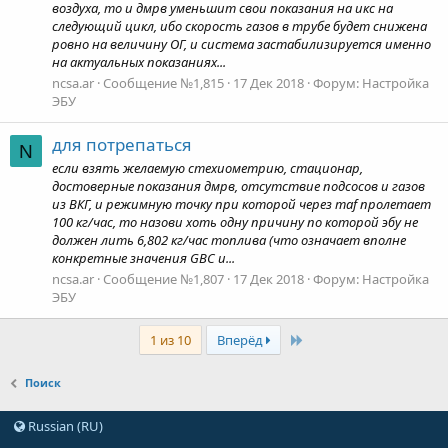
воздуха, то и дмрв уменьшит свои показания на икс на
следующий цикл, ибо скорость газов в трубе будет снижена
ровно на величину ОГ, и система застабилизируется именно
на актуальных показаниях...
ncsa.ar
Сообщение №1,815
17 Дек 2018
Форум:
Настройка
ЭБУ
для потрепаться
N
если взять желаемую стехиометрию, стационар,
достоверные показания дмрв, отсутствие подсосов и газов
из ВКГ, и режимную точку при которой через maf пролетает
100 кг/час, то назови хоть одну причину по которой эбу не
должен лить 6,802 кг/час топлива (что означает вполне
конкретные значения GBC и...
ncsa.ar
Сообщение №1,807
17 Дек 2018
Форум:
Настройка
ЭБУ
Last
1 из 10
Вперёд
Поиск
Russian (RU)