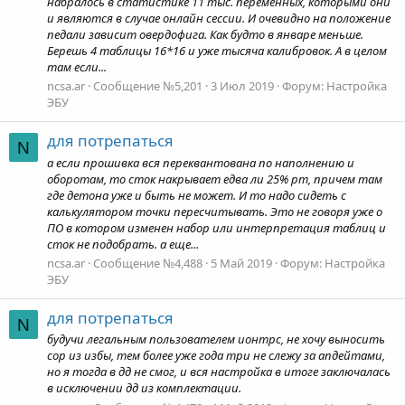
набралось в статистике 11 тыс. переменных, которыми они
и являются в случае онлайн сессии. И очевидно на положение
педали зависит овердофига. Как будто в январе меньше.
Берешь 4 таблицы 16*16 и уже тысяча калибровок. А в целом
там если...
ncsa.ar
Сообщение №5,201
3 Июл 2019
Форум:
Настройка
ЭБУ
для потрепаться
N
а если прошивка вся переквантована по наполнению и
оборотам, то сток накрывает едва ли 25% рт, причем там
где детона уже и быть не может. И то надо сидеть с
калькулятором точки пересчитывать. Это не говоря уже о
ПО в котором изменен набор или интерпретация таблиц и
сток не подобрать. а еще...
ncsa.ar
Сообщение №4,488
5 Май 2019
Форум:
Настройка
ЭБУ
для потрепаться
N
будучи легальным пользователем ионтрс, не хочу выносить
сор из избы, тем более уже года три не слежу за апдейтами,
но я тогда в дд не смог, и вся настройка в итоге заключалась
в исключении дд из комплектации.