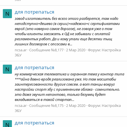
для потрепаться
N
завод изготовитель без всего этого разберется, там надо
неподступно+дешево (в серии)+надежно+с сертификатами
евроХ (это наверно самое дорогое), не говоря уже о том
чтобы клиенты заезжать к ОД не забывали с оплатой
регламентых работ. Да и кому упали еще десятки тыщ
лишних договоров с опсосами в...
ncsa.ar
Сообщение №8,177
2 Мар 2020
Форум:
Настройка
ЭБУ
для потрепаться
N
ну коммерческая телематика и охранная тема у контор типа
***айна давно вроде реализована уже. Но там масштабы
заинтересованности другие совсем. а вот танцы вокруг
настройки спорт эбу с применением облака - сомнительно.
это даже звучит непонтово, только безумец будет
вкладываться в такой стартап...
ncsa.ar
Сообщение №8,175
2 Мар 2020
Форум:
Настройка
ЭБУ
для потрепаться
N