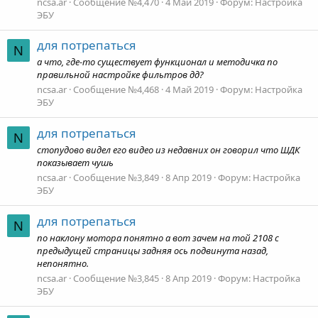
ncsa.ar
Сообщение №4,470
4 Май 2019
Форум:
Настройка
ЭБУ
для потрепаться
N
а что, где-то существует функционал и методичка по
правильной настройке фильтров дд?
ncsa.ar
Сообщение №4,468
4 Май 2019
Форум:
Настройка
ЭБУ
для потрепаться
N
стопудово видел его видео из недавних он говорил что ШДК
показывает чушь
ncsa.ar
Сообщение №3,849
8 Апр 2019
Форум:
Настройка
ЭБУ
для потрепаться
N
по наклону мотора понятно а вот зачем на той 2108 с
предыдущей страницы задняя ось подвинута назад,
непонятно.
ncsa.ar
Сообщение №3,845
8 Апр 2019
Форум:
Настройка
ЭБУ