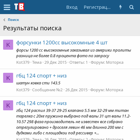
Вход
Регистрация
Поиск
Результаты поиска
форсунки 1200сс высокомные 4 шт
K
форсы 1200 сс высокоомные заказывал из америки пролиты
разница не более 0.8 процента фото по запросу
Kot379
Тема
29 Дек 2015
Ответы: 1
Форум:
Моторка
гбц 124 спорт + низ
K
шатун ковка сти 143.5
Kot379
Сообщение №2
26 Дек 2015
Форум:
Моторка
гбц 124 спорт + низ
K
гбц 124 распил 39-37 29-25 клапана 5.5 мм 32-29 мм титан
тарелка с 20хе пружина выбрано под валы 31 цт валы 11.2-
10.57 298 фаза производитель не известен все собрано
отрегулировано + дроселя левин 46 мм длинна 200 мм с
дудками либо с площадкои под рессивер +...
Kot379
Тема
26 Дек 2015
Ответы: 2
Форум:
Моторка