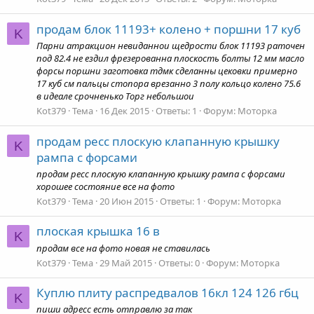
продам блок 11193+ колено + поршни 17 куб
K
Парни атракцион невиданнои щедрости блок 11193 раточен
под 82.4 не ездил фрезерованна плоскость болты 12 мм масло
форсы поршни заготовка тдмк сделанны цековки примерно
17 куб см пальцы стопора врезанно 3 полу кольцо колено 75.6
в идеале срочненько Торг небольшои
Kot379
Тема
16 Дек 2015
Ответы: 1
Форум:
Моторка
продам ресс плоскую клапанную крышку
K
рампа с форсами
продам ресс плоскую клапанную крышку рампа с форсами
хорошее состояние все на фото
Kot379
Тема
20 Июн 2015
Ответы: 1
Форум:
Моторка
плоская крышка 16 в
K
продам все на фото новая не ставилась
Kot379
Тема
29 Май 2015
Ответы: 0
Форум:
Моторка
Куплю плиту распредвалов 16кл 124 126 гбц
K
пиши адресс есть отправлю за так