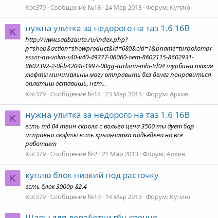
Kot379
Сообщение №18
24 Мар 2013
Форум:
Куплю
нужна улитка за недорого на таз 1.6 16В
K
http://www.saabzauto.ru/index.php?
p=shop&action=showproduct&id=680&cid=1&pname=turbokompr
essor-na-volvo-s40-v40-49377-06060-oem-8602115-8602931-
8602392-2-0l-b4204t-1997-00gg-turbina-mhi-td04 турбина такая
люфты минимальны могу отправить без денег понравиться
оплатиш оставишь, нет...
Kot379
Сообщение №14
23 Мар 2013
Форум:
Архив
нужна улитка за недорого на таз 1.6 16В
K
есть тд 04 твин скролл с вольво цена 3500 ты дует бар
исправно люфты есть крыльчатка подьедена но все
работает
Kot379
Сообщение №2
21 Мар 2013
Форум:
Архив
куплю блок низкий под расточку
K
есть блок 3000р 82.4
Kot379
Сообщение №13
14 Мар 2013
Форум:
Куплю
Шары для доработки гбц срочно