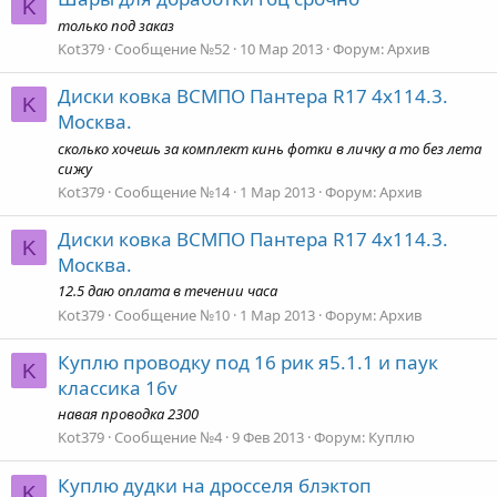
K
только под заказ
Kot379
Сообщение №52
10 Мар 2013
Форум:
Архив
Диски ковка ВСМПО Пантера R17 4x114.3.
K
Москва.
сколько хочешь за комплект кинь фотки в личку а то без лета
сижу
Kot379
Сообщение №14
1 Мар 2013
Форум:
Архив
Диски ковка ВСМПО Пантера R17 4x114.3.
K
Москва.
12.5 даю оплата в течении часа
Kot379
Сообщение №10
1 Мар 2013
Форум:
Архив
Куплю проводку под 16 рик я5.1.1 и паук
K
классика 16v
навая проводка 2300
Kot379
Сообщение №4
9 Фев 2013
Форум:
Куплю
Куплю дудки на дросселя блэктоп
K