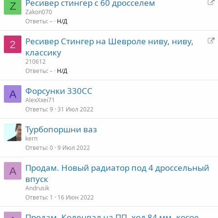
Ресивер стингер с 60 дросселем
а
Z
я
е
Zakon070
д
Ответы
–
Н/Д
р
р
е
е
Ресивер Стингер на Шевроле ниву, ниву,
а
2
с
е
классику
д
а
р
210612
р
ц
е
Ответы
–
Н/Д
е
а
с
я
Форсунки 330СС
д
A
а
AlexXxei71
р
ц
Ответы
9
31 Июл 2022
е
с
я
Турбопоршни ваз
а
kern
ц
Ответы
0
9 Июл 2022
я
Продам. Новый радиатор под 4 дроссельный
A
впуск
Andrusik
Ответы
1
16 Июн 2022
Продам. Коленвал на ПП, ход 84 мм, косое