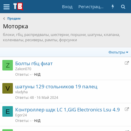
Вход
Регистрация
Продам
Моторка
блоки, гбц, распредвалы, шестерни, поршни, шатуны, клапана,
коленвалы, ресиверы, рампы, форсунки
Фильтры
Болты гбц фиат
Z
е
Zakon070
Ответы
–
Н/Д
р
е
шатуны 129 стольников 19 палец
а
V
vladyha
д
Ответы
48
16 Май 2024
р
е
Контроллер шдк LC 1,GiG Electronics Lsu 4.9
E
с
е
Egor24
а
Ответы
–
Н/Д
р
ц
е