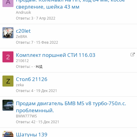
A
сверление, шейка 43 мм
Andrusik
Ответы
3
7 Апр 2022
c20let
ZeBRA
Ответы
7
15 Фев 2022
Комплект поршней СТИ 116.03
2
е
210612
Ответы
–
Н/Д
р
е
Столб 21126
а
Z
zeka
д
Ответы
4
19 Дек 2021
р
е
Продам двигатель БМВ М5 v8 турбо-750л.с.
с
проблемнный.
а
BMW777WS
ц
Ответы
42
15 Дек 2021
я
Шатуны 139