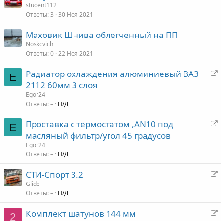
student112
Ответы
3
30 Ноя 2021
Маховик Шнива облегченный на ПП
Noskcvich
Ответы
0
22 Ноя 2021
Радиатор охлаждения алюминиевый ВАЗ
E
е
2112 60мм 3 слоя
р
Egor24
е
Ответы
–
Н/Д
а
Проставка с термостатом ,AN10 под
д
E
е
масляный фильтр/угол 45 градусов
р
р
е
Egor24
е
Ответы
–
Н/Д
с
а
а
СТИ-Спорт 3.2
д
ц
е
Glide
р
Ответы
–
Н/Д
р
е
я
е
с
Комплект шатунов 144 мм
а
2
а