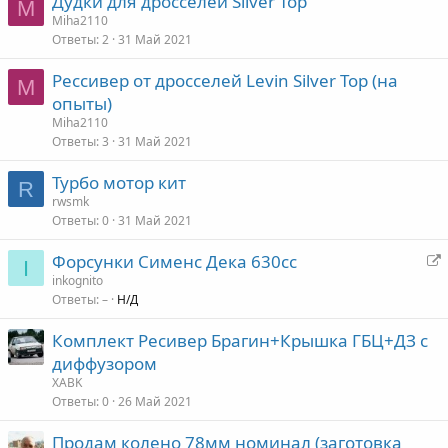
Дудки для дросселей Silver Top
M
Miha2110
Ответы
2
31 Май 2021
Рессивер от дросселей Levin Silver Top (на
M
опыты)
Miha2110
Ответы
3
31 Май 2021
Турбо мотор кит
R
rwsmk
Ответы
0
31 Май 2021
Форсунки Сименс Дека 630сс
I
е
inkognito
Ответы
–
Н/Д
р
е
Комплект Ресивер Брагин+Крышка ГБЦ+ДЗ с
а
диффузором
д
XABK
р
Ответы
0
26 Май 2021
е
с
Продам колено 78мм номинал (заготовка