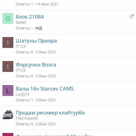
Ответы
1
14 Июн 2021
Блок 21084
G
е
Gebet
Ответы
–
Н/Д
р
е
Шатуны Приора
а
I
IT123
д
Ответы
0
5 Июн 2021
р
е
Форсунки Волга
I
с
IT123
а
Ответы
0
5 Июн 2021
ц
Валы 16v Starcev CAMS
L
я
Lucky13
Ответы
1
3 Июн 2021
Продам ресивер клабтурбо
TheChosenO
Ответы
0
2 Июн 2021