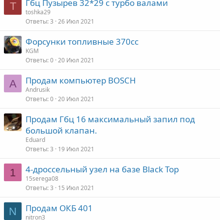
Гбц Пузырев 32*29 с турбо валами
T
toshka29
Ответы
3
26 Июл 2021
Форсунки топливные 370сс
KGM
Ответы
0
20 Июл 2021
Продам компьютер BOSCH
A
Andrusik
Ответы
0
20 Июл 2021
Продам Гбц 16 максимальный запил под
большой клапан.
Eduard
Ответы
3
19 Июл 2021
4-дроссельный узел на базе Black Top
1
15serega08
Ответы
3
15 Июл 2021
Продам ОКБ 401
N
nitron3