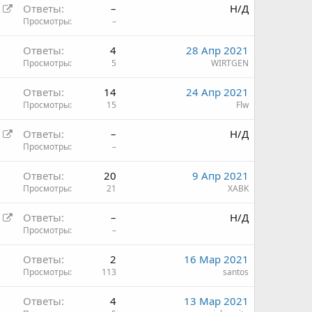
П
Ответы
–
Н/Д
е
Просмотры
–
р
Ответы
4
28 Апр 2021
е
Просмотры
5
WIRTGEN
а
д
Ответы
14
24 Апр 2021
р
Просмотры
15
Flw
е
с
П
Ответы
–
Н/Д
а
е
Просмотры
–
ц
р
и
Ответы
20
9 Апр 2021
е
я
Просмотры
21
XABK
а
д
П
Ответы
–
Н/Д
р
е
Просмотры
–
е
р
с
Ответы
2
16 Мар 2021
е
а
Просмотры
113
santos
а
ц
д
и
Ответы
4
13 Мар 2021
р
я