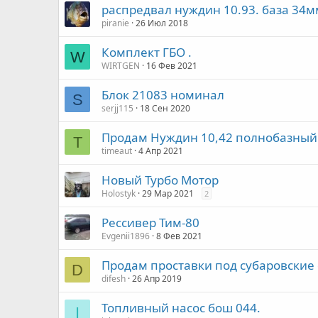
распредвал нуждин 10.93. база 34м
piranie
26 Июл 2018
Комплект ГБО .
W
WIRTGEN
16 Фев 2021
Блок 21083 номинал
S
serjj115
18 Сен 2020
Продам Нуждин 10,42 полнобазный
T
timeaut
4 Апр 2021
Новый Турбо Мотор
Holostyk
29 Мар 2021
2
Рессивер Тим-80
Evgenii1896
8 Фев 2021
Продам проставки под субаровские
D
difesh
26 Апр 2019
Топливный насос бош 044.
I