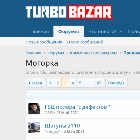
Главная
Форумы
Что нового?
Поль
Новые сообщения
Поиск сообщений
Главная
Форумы
Коммерческие разделы
Прода
Моторка
блоки, гбц, распредвалы, шестерни, поршни, шатуны, кл
Назад
1
2
3
4
5
...
187
Вперёд
ГБЦ приора "с дефектом"
ORIS
13 Май 2021
Шатуны 2110
1sergey1
5 Май 2021