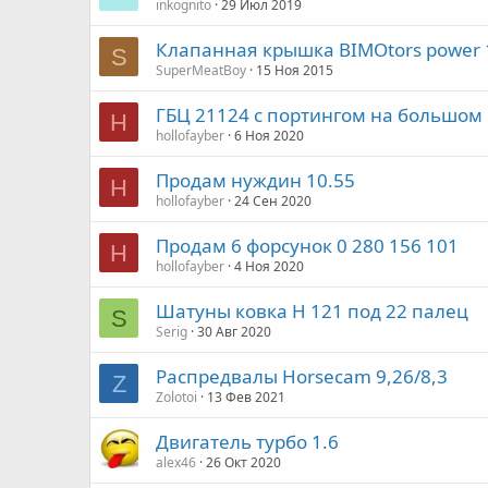
inkognito
29 Июл 2019
Клапанная крышка BIMOtors power 
S
SuperMeatBoy
15 Ноя 2015
ГБЦ 21124 с портингом на большом
H
hollofayber
6 Ноя 2020
Продам нуждин 10.55
H
hollofayber
24 Сен 2020
Продам 6 форсунок 0 280 156 101
H
hollofayber
4 Ноя 2020
Шатуны ковка H 121 под 22 палец
S
Serig
30 Авг 2020
Распредвалы Horsecam 9,26/8,3
Z
Zolotoi
13 Фев 2021
Двигатель турбо 1.6
alex46
26 Окт 2020