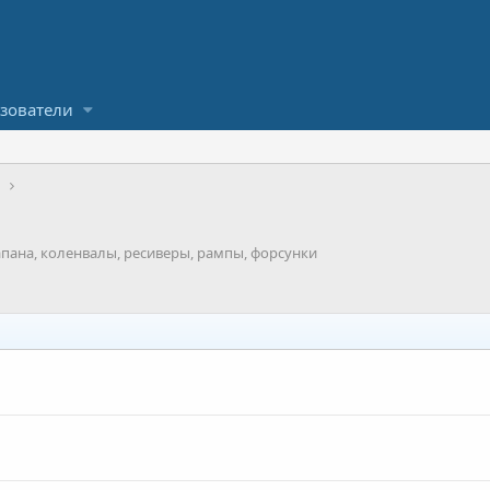
зователи
м
апана, коленвалы, ресиверы, рампы, форсунки