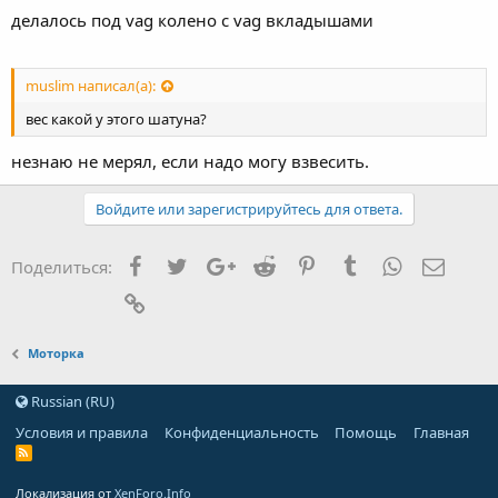
делалось под vag колено с vag вкладышами
muslim написал(а):
вес какой у этого шатуна?
незнаю не мерял, если надо могу взвесить.
Войдите или зарегистрируйтесь для ответа.
Facebook
Twitter
Google+
Reddit
Pinterest
Tumblr
WhatsApp
Элект
Поделиться:
Ссылка
Моторка
Russian (RU)
Условия и правила
Конфиденциальность
Помощь
Главная
Локализация от
XenForo.Info