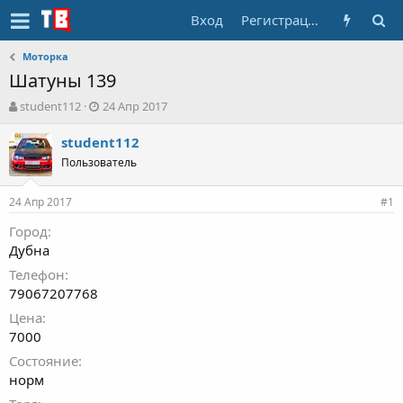
Вход
Регистрация
Моторка
Шатуны 139
А
Д
student112
24 Апр 2017
в
а
т
т
student112
о
а
Пользователь
р
н
т
а
24 Апр 2017
е
ч
#1
м
а
Город
ы
л
Дубна
а
Телефон
79067207768
Цена
7000
Состояние
норм