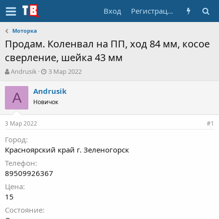
Вход
Регистрация
Моторка
Продам. Коленвал на ПП, ход 84 мм, косое
сверление, шейка 43 мм
А
Д
Andrusik
3 Мар 2022
в
а
т
т
Andrusik
A
о
а
Новичок
р
н
т
а
3 Мар 2022
е
ч
#1
м
а
Город
ы
л
Красноярский край г. Зеленогорск
а
Телефон
89509926367
Цена
15
Состояние