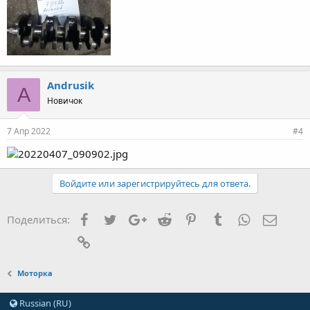
Andrusik
A
Новичок
7 Апр 2022
#4
Войдите или зарегистрируйтесь для ответа.
Facebook
Twitter
Google+
Reddit
Pinterest
Tumblr
WhatsApp
Элект
Поделиться:
Ссылка
Моторка
Russian (RU)