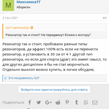
МаксимкаТГ
М
Абориген
3 Сен 2021
#4
GLP написал(а):
Резонатор так и стоит? Не передвинут ближе к мотору?
Резонатор так и стоит, пробовали разные типы
резонаторов, да эффект 100% есть если не перенести
резонатор, а установить в 30 см от 4-1 другой тип
резонатора, но если для спорта (драг) это имеет смысл, то
для других дисциплин я бы не стал морочиться.
Отдельно выхлоп можно купить, в личке обсудим,
Л
Это понравилось
GLP
а
й
к
Войдите или зарегистрируйтесь для ответа.
и
:
Facebook
Twitter
Google+
Reddit
Pinterest
Tumblr
WhatsApp
Элект
Поделиться: