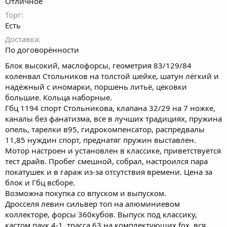
Отличное
Торг
Есть
Доставка
По договорённости
Блок высокий, маслофорсы, геометрия 83/129/84
коленвал Стольников на толстой шейке, шатун лёгкий и
надёжный с иномарки, поршень литьё, цековки
большие. Кольца наборные.
Гбц 1194 спорт Стольникова, клапана 32/29 на 7 ножке,
каналы без фанатизма, все в лучших традициях, пружина
опель, тарелки в95, гидрокомпенсатор, распредвалы
11,85 нуждин спорт, преднатяг пружин выставлен.
Мотор настроен и установлен в классике, приветствуется
тест драйв. Пробег смешной, собрал, настроился пара
покатушек и в гараж из-за отсутствия времени. Цена за
блок и Гбц всборе.
Возможна покупка со впуском и выпуском.
Дросселя левин сильвер топ на алюминиевом
коллекторе, форсы 360кубов. Выпуск под классику,
кастом паук 4-1, трасса 63 на комплектующих fox, вся