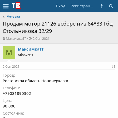
Вход
Регистрация
Моторка
Продам мотор 21126 всборе низ 84*83 Гбц
Стольникова 32/29
А
Д
МаксимкаТГ
2 Сен 2021
в
а
т
т
МаксимкаТГ
М
о
а
Абориген
р
н
т
а
2 Сен 2021
е
ч
#1
м
а
Город
ы
л
Ростовская область Новочеркасск
а
Телефон
+79081890302
Цена
90 000
Состояние