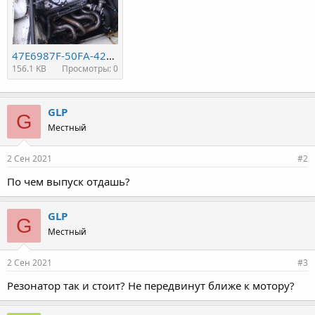
47E6987F-50FA-4263-9B2E-46BD2BC4354F.jpeg
156.1 KB
Просмотры: 0
GLP
G
Местный
2 Сен 2021
#2
По чем выпуск отдашь?
GLP
G
Местный
2 Сен 2021
#3
Резонатор так и стоит? Не передвинут ближе к мотору?