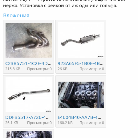
нержа. Установка с рейкой от иж оды или гольфа.
Вложения
C23B5751-4C2E-4D0E-ADFE-9D04A18C1984.jpeg
923A65F5-1B0E-4BCF-A89B-01FB966B206B.jpeg
215.8 KB
Просмотры: 0
26 KB
Просмотры: 0
DDFB5517-A726-4338-9630-F56C49710DD3.jpeg
E4604B40-AA7B-4B90-9F76-9FA416828F71.jpeg
26.1 KB
Просмотры: 0
160.2 KB
Просмотры: 0