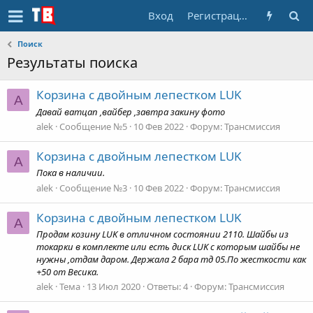
Вход
Регистрация
Поиск
Результаты поиска
Корзина с двойным лепестком LUK
A
Давай ватцап ,вайбер ,завтра закину фото
alek
Сообщение №5
10 Фев 2022
Форум:
Трансмиссия
Корзина с двойным лепестком LUK
A
Пока в наличии.
alek
Сообщение №3
10 Фев 2022
Форум:
Трансмиссия
Корзина с двойным лепестком LUK
A
Продам козину LUK в отличном состоянии 2110. Шайбы из
токарки в комплекте или есть диск LUK с которым шайбы не
нужны ,отдам даром. Держала 2 бара тд 05.По жесткости как
+50 от Весика.
alek
Тема
13 Июл 2020
Ответы: 4
Форум:
Трансмиссия