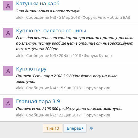
Катушки на карб
A
Это Антон Атмо в новом амплуа!
alek
Сообщение №3
5 Мар 2018
Форум:
Автомобили ВАЗ
Куплю вентилятор от нивы
A
Есть два вентиля от кондиционера калина приора ,просадки
по электричеству вообще нет в отличие от нивовских,дуют
так же ценник 2000ре.
alek
Сообщение №3
20 Фев 2018
Форум:
Куплю
Куплю пару
A
Привет .Есть пара 2108 3.9 800ре.Фото могу на мыло
закинуть.
alek
Сообщение №4
15 Янв 2018
Форум:
Архив
Главная пара 3.9
A
Привет есть 2108 800 ре .Могу фото на мыло закинуть.
alek
Сообщение №2
22 Дек 2017
Форум:
Архив
Last
1 из 10
Вперёд