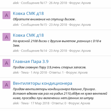
alek
Сообщение №17
26 Апр 2018
Форум:
Архив
Ковка СМК д18
A
Обратите внимание на ступицу дисков .
alek
Сообщение №15
23 Апр 2018
Форум:
Архив
Ковка СМК д18
A
На красной 2108 диски с другим вылетом ,разница с D18 в
5мм.
alek
Сообщение №14
23 Апр 2018
Форум:
Архив
Главная Пара 3.9
A
Продам главную Пару 3.9,очень старых запасов.
alek
Тема
1 Апр 2018
Ответы: 1
Форум:
Архив
Вентиляторы кондиционера
A
Продам вентиляторы кондиционера Калина ,Приора .
Встают вдвоем как раз на радик 2110,обдув не хуже вентелей
нива, просадки при включении нет.Ценник за штуку.
alek
Тема
17 Мар 2018
Ответы: 0
Форум:
Архив