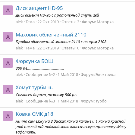
Диск акцент HD-95
A
Диск акцент HD-95 с проточенной ступицей
alek
Тема
22 Окт 2019
Ответы: 3
Форум:
Моторка
Маховик облегченный 2110
A
Продам облегченный маховик 2110 с венцом 2108
alek
Тема
22 Окт 2019
Ответы: 0
Форум:
Моторка
Форсунка БОШ
A
300 ре.........................................
alek
Сообщение №2
1 Май 2018
Форум:
Электрика
Хомут турбины
A
Согласен дорого ,поэтому 500 ре.
alek
Сообщение №3
1 Май 2018
Форум:
Турбо
Ковка СМК д18
A
Лично сам езжу на 3 дисках как на калине и 1 как на красной
,под последний подкладываю классическую проставку .Могу
зафотать.