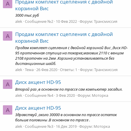
Продам комплект сцепления с двойной
A
корзиной Вис
3000 тыс руб
alek
Сообщение №2
10 Фев 2022
Форум:
Трансмиссия
Продам комплект сцепления с двойной
A
корзиной Вис
Продам комплект сцепления с двойной корзиной Вис ,диск HD-
95 проточенная ступица на токарке,маховик 2110 с венцом
2108 проточен на 2мм .Корзина устанавливаеться без
дистанционных шайб.
alek
Тема
26 Фев 2020
Ответы: 1
Форум:
Трансмиссия
Диск акцент HD-95
A
Второй раз ,в основном по трассе сам компьютер засадил.
alek
Сообщение №4
3 Фев 2020
Форум:
Моторка
Диск акцент HD-95
A
Здравствуй ,около 30000 в основном по трассе остаток
больше половины .В основном по трассе .
alek
Сообщение №3
16 Дек 2019
Форум:
Моторка