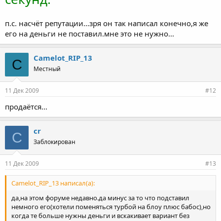
п.с. насчёт репутации...зря он так написал конечно,я же
его на деньги не поставил.мне это не нужно...
Camelot_RIP_13
C
Местный
11 Дек 2009
#12
продаётся...
cr
C
Заблокирован
11 Дек 2009
#13
Camelot_RIP_13 написал(а):
да,на этом форуме недавно.да минус за то что подставил
немного его(хотели поменяться турбой на блоу плюс бабос),но
когда те больше нужны деньги и вскакивает вариант без