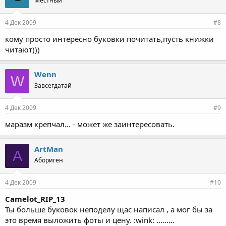
Местный
4 Дек 2009
#8
кому просто интересно буковки почитать,пусть книжки
читают)))
Wenn
W
Завсегдатай
4 Дек 2009
#9
маразм крепчал... - может же заинтересовать.
ArtMan
A
Абориген
4 Дек 2009
#10
Camelot_RIP_13
Ты больше буковок неподелу щас написал , а мог бы за
это время выложить фоты и цену. :wink: .........