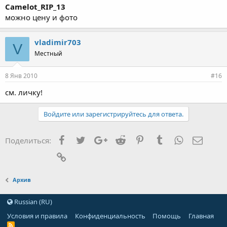
Camelot_RIP_13
можно цену и фото
vladimir703
V
Местный
8 Янв 2010
#16
см. личку!
Войдите или зарегистрируйтесь для ответа.
Facebook
Twitter
Google+
Reddit
Pinterest
Tumblr
WhatsApp
Элект
Поделиться:
Ссылка
Архив
Russian (RU)
Условия и правила
Конфиденциальность
Помощь
Главная