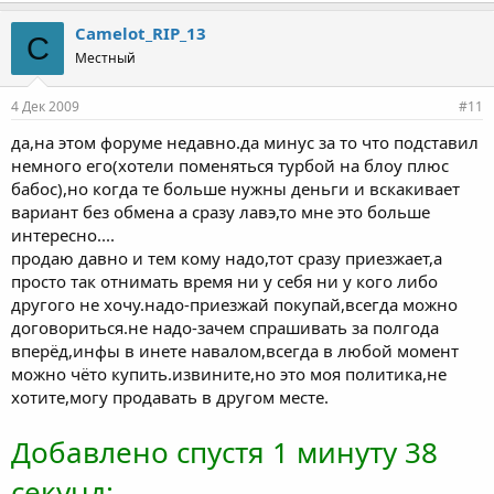
Camelot_RIP_13
C
Местный
4 Дек 2009
#11
да,на этом форуме недавно.да минус за то что подставил
немного его(хотели поменяться турбой на блоу плюс
бабос),но когда те больше нужны деньги и вскакивает
вариант без обмена а сразу лавэ,то мне это больше
интересно....
продаю давно и тем кому надо,тот сразу приезжает,а
просто так отнимать время ни у себя ни у кого либо
другого не хочу.надо-приезжай покупай,всегда можно
договориться.не надо-зачем спрашивать за полгода
вперёд,инфы в инете навалом,всегда в любой момент
можно чёто купить.извините,но это моя политика,не
хотите,могу продавать в другом месте.
Добавлено спустя 1 минуту 38
секунд: