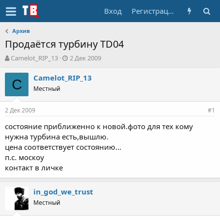
Вход
Регистрация
Архив
Продаётся турбину TD04
А
Д
Camelot_RIP_13
2 Дек 2009
в
а
т
т
Camelot_RIP_13
C
о
а
Местный
р
н
т
а
2 Дек 2009
е
ч
#1
м
а
состояние приближенно к новой.фото для тех кому
ы
л
нужна турбина есть,вышлю.
а
цена соответствует состоянию...
п.с. москоу
контакт в личке
in_god_we_trust
Местный