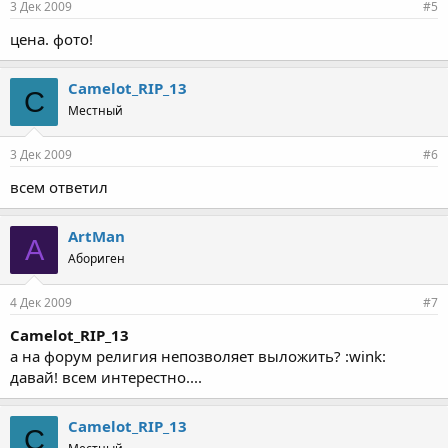
3 Дек 2009
#5
цена. фото!
Camelot_RIP_13
C
Местный
3 Дек 2009
#6
всем ответил
ArtMan
A
Абориген
4 Дек 2009
#7
Camelot_RIP_13
а на форум религия непозволяет выложить? :wink:
давай! всем интерестно....
Camelot_RIP_13
C