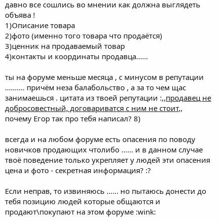
давно все сошлись во мнении как должна выглядеть
объява !
1)Описание товара
2)фото (именно того товара что продаётся)
3)ценник на продаваемый товар
4)контакты и координаты продавца......
ты на форуме меньше месяца , с минусом в репутации
.......... причём неза балабольство , а за то чем щас
занимаешься . цитата из твоей репутации :,,
продавец не
добросовестный, договариватся с ним не стоит
,,
почему Егор так про тебя написал? 8)
всегда и на любом форуме есть опасения по поводу
новичков продающих чтолибо ...... и в данном случае
твоё поведение только укрепляет у людей эти опасения
цена и фото - секретная информация? :?
Если неправ, то извиняюсь ...... но пытаюсь донести до
тебя позицию людей которые общаются и
продают\покупают на этом форуме :wink: