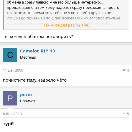
обмена а сразу лавэ,то мне это больше интересно....
продаю давно и тем кому надо,тот сразу приезжает,а просто
так отнимать время ни у себя ни у кого либо другого не
хочу.надо-приезжай покупай,всегда можно договориться.не
надо-зачем спрашивать за полгода вперёд,инфы в инете
Нажмите для раскрытия...
навалом,всегда в любой момент можно чёто
купить.извините,но это моя политика,не хотите,могу
ты хочешь об етом поговорить?
продавать в другом месте.
Добавлено спустя 1 минуту 38
Camelot_RIP_13
C
Местный
секунд:
11 Дек 2009
#14
п.с. насчёт репутации...зря он так написал конечно,я же его на
почистите тему.надоело чёто
деньги не поставил.мне это не нужно...
perez
P
Новичок
8 Янв 2010
#15
турб