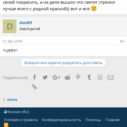
своей покрасить, а на деле вышло что светят стрелки
лучше всего с родной краской)) вот и всё
dsn89
D
Завсегдатай
31 Дек 2009
#5
^UPPI^
Войдите или зарегистрируйтесь для ответа.
Facebook
Twitter
Google+
Reddit
Pinterest
Tumblr
WhatsApp
Элект
Поделиться:
Ссылка
Архив
Russian (RU)
Условия и правила
Конфиденциальность
Помощь
Главная