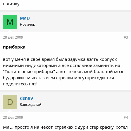
нужна на запчасти (
) (точнее с нее нужны также стрелки,
в личку
дисплей и нижняя вставка с индикациями (
масло
,
акум
,
чекэндж
,
свет
,
((Р))
и т.д. за нее цены предлагайте :arrow:
MaD
M
Новичок
28 Дек 2009
#3
приборка
вот у меня в своё время была задумка взять корпус с
нижними индикаторами а всё остальное заменить на
"Тюнинговые приборы" а вот теперь мой больной мозг
бударажит мысль зачем стрелки могутпригодиться
поделитесь плз!
dsn89
D
Завсегдатай
28 Дек 2009
#4
MaD, просто я на некот. стрелках с дури стер краску, хотел