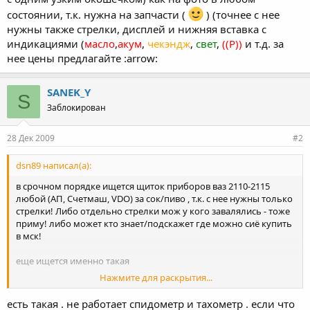
состоянии, т.к. нужна на запчасти (
) (точнее с нее
нужны также стрелки, дисплей и нижняя вставка с
индикациями (
масло
,
акум
,
чекэндж
,
свет
,
((Р))
и т.д. за
нее цены предлагайте :arrow:
SANEK_Y
S
Заблокирован
28 Дек 2009
#2
dsn89 написал(а):
в срочном порядке ищется щиток приборов ваз 2110-2115
любой (АП, Счетмаш, VDO) за сок/пиво , т.к. с нее нужны только
стрелки! Либо отдельно стрелки мож у кого завалялись - тоже
приму! либо может кто знает/подскажет где можно сиё купить
в мск!
еще ищется именно такая
Нажмите для раскрытия...
приборка, а именно Автоприбор АП СТАРОГО ОБРАЗЦА ( с
одним узким окошечком) как на фото в любом состоянии, т.к.
есть такая . не работает спидометр и тахометр . если что