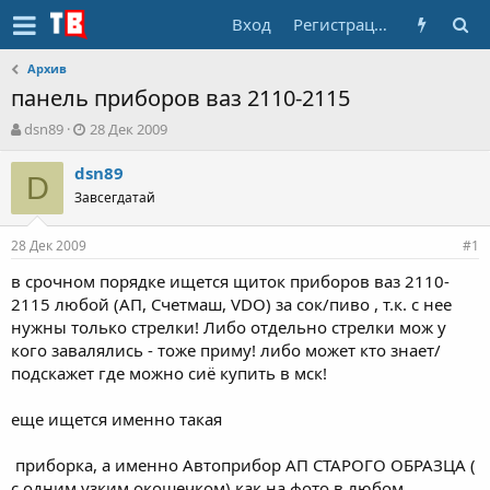
Вход
Регистрация
Архив
панель приборов ваз 2110-2115
А
Д
dsn89
28 Дек 2009
в
а
т
т
dsn89
D
о
а
Завсегдатай
р
н
т
а
28 Дек 2009
е
ч
#1
м
а
в срочном порядке ищется щиток приборов ваз 2110-
ы
л
2115 любой (АП, Счетмаш, VDO) за сок/пиво , т.к. с нее
а
нужны только стрелки! Либо отдельно стрелки мож у
кого завалялись - тоже приму! либо может кто знает/
подскажет где можно сиё купить в мск!
еще ищется именно такая
приборка, а именно Автоприбор АП СТАРОГО ОБРАЗЦА (
с одним узким окошечком) как на фото в любом