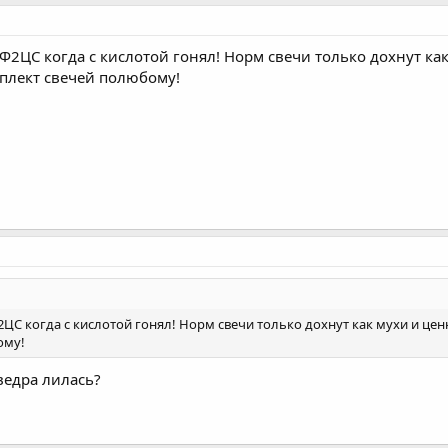
 Ф2ЦС когда с кислотой гонял! Норм свечи только дохнут ка
плект свечей полюбому!
2ЦС когда с кислотой гонял! Норм свечи только дохнут как мухи и це
ому!
ведра лилась?