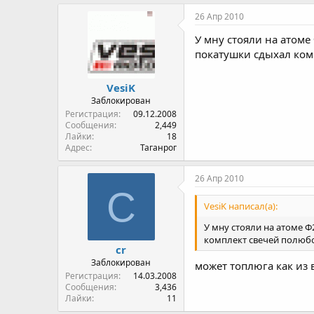
26 Апр 2010
У мну стояли на атоме
покатушки сдыхал ком
VesiK
Заблокирован
Регистрация
09.12.2008
Сообщения
2,449
Лайки
18
Адрес
Таганрог
26 Апр 2010
C
VesiK написал(а):
У мну стояли на атоме Ф
комплект свечей полюб
cr
Заблокирован
может топлюга как из 
Регистрация
14.03.2008
Сообщения
3,436
Лайки
11