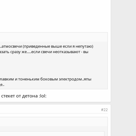
то..атмосвечи (приведенные выше если я непутаю)
ать сразу же.....если свечи неотказывают - вы
гоплавким и тоненьким боковым электродом..япы
е..
екет от детона :lol:
#22