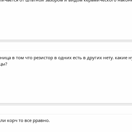
зница в том что резистор в одних есть в других нету. какие
цы?
ли корч то все рравно.