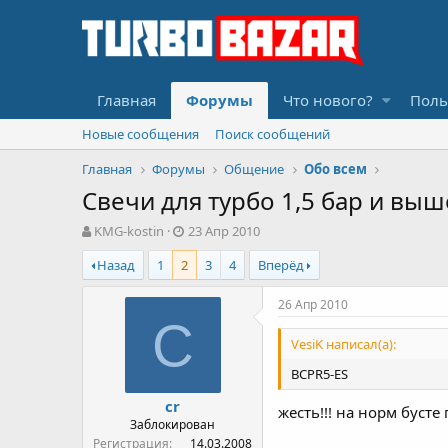
Главная
Форумы
Что нового?
Поль
Новые сообщения
Поиск сообщений
Главная
Форумы
Общение
Обо всем
Свечи для турбо 1,5 бар и выше
А
Д
KMG-kostin
23 Апр 2010
в
а
Назад
1
2
3
4
Вперёд
т
т
о
а
р
н
26 Апр 2010
т
а
C
е
ч
VesiK написал(а):
м
а
ы
л
BCPR5-ES
а
cr
жесть!!! на норм бусте
Заблокирован
Регистрация
14.03.2008