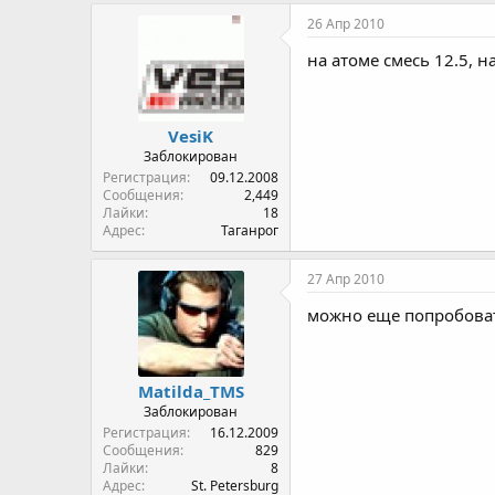
26 Апр 2010
на атоме смесь 12.5, на
VesiK
Заблокирован
Регистрация
09.12.2008
Сообщения
2,449
Лайки
18
Адрес
Таганрог
27 Апр 2010
можно еще попробовать
Matilda_TMS
Заблокирован
Регистрация
16.12.2009
Сообщения
829
Лайки
8
Адрес
St. Petersburg