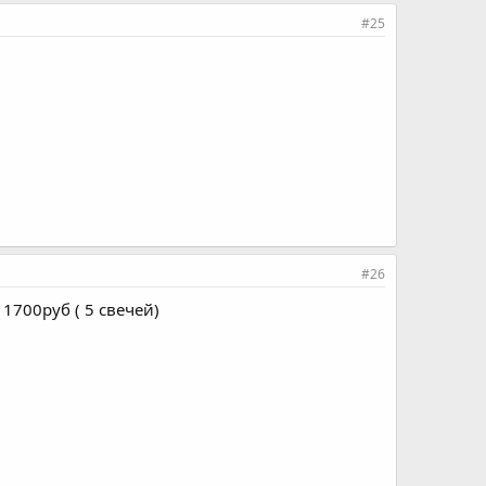
#25
#26
1700руб ( 5 свечей)