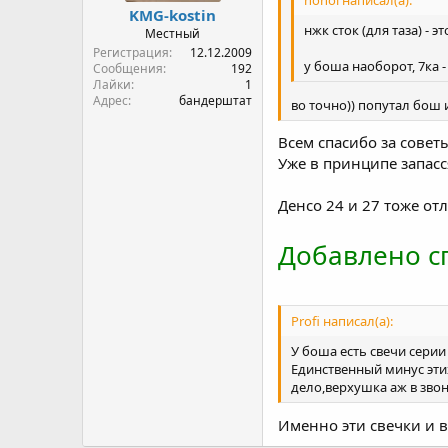
hohol написал(а):
KMG-kostin
нжк сток (для таза) - э
Местный
Регистрация
12.12.2009
у боша наоборот, 7ка - 
Сообщения
192
Лайки
1
Адрес
бандерштат
во точно)) попутал бош
Всем спасибо за советы
Уже в принципе запасс
Денсо 24 и 27 тоже о
Добавлено сп
Profi написал(а):
У боша есть свечи серии 
Единственный минус этих
дело,верхушка аж в звон
Именно эти свечки и вз