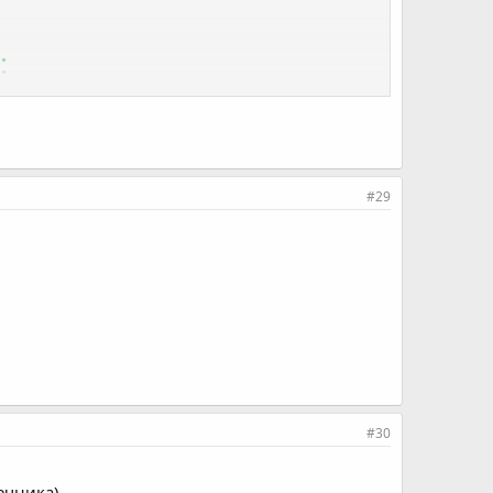
:
#29
#30
ечника)