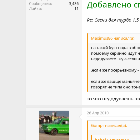
Добавлено сп
Сообщения
3,436
Лайки
11
Re: Свечи для турбо 1,5
Maximus86 написал(а):
на такой буст нада в об
помоему серийно идут на 
недодуваете...ну а если 
.если же посерьезному - 
если же ващще маньяческ
говорят че типа оно тон
то что недодуваешь это
26 Апр 2010
Gumpr написал(а):