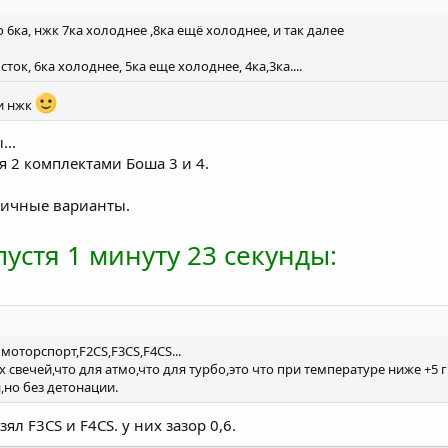
то 6ка, нжк 7ка холоднее ,8ка ещё холоднее, и так далее
сток, 6ка холоднее, 5ка еще холоднее, 4ка,3ка....
 и нжк
...
я 2 комплектами Боша 3 и 4.
тличные варианты.
устя 1 минуту 23 секунды:
моторспорт,F2CS,F3CS,F4CS...
 свечей,что для атмо,что для турбо,это что при температуре ниже +5 
,но без детонации.
ял F3CS и F4CS. у них зазор 0,6.