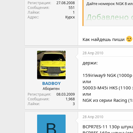
Регистрация
27.08.2008
Дайте номерок NGK 8 ил
Сообщения
551
Лайки
1
Добавлено с
Адрес
Курск
жадинЫ =)
Сам найду =Р
Как найдешь пиши
28 Апр 2010
держи:
159iriway9 NGK (1000р 
или
BADBOY
50003-M45i HKS (1100 
Абориген
или
Регистрация
08.03.2009
Сообщения
1,968
NGK из серии Racing (1
Лайки
3
28 Апр 2010
B
BCPR7ES-11 130р штук
BCR8ES 160р штука (о