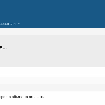
зователи
...
 просто обьязано осыпатся