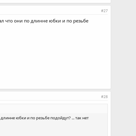
#27
азал что они по длинне юбки и по резьбе
#28
 длинне юбки и по резьбе подойдут? ... так нет