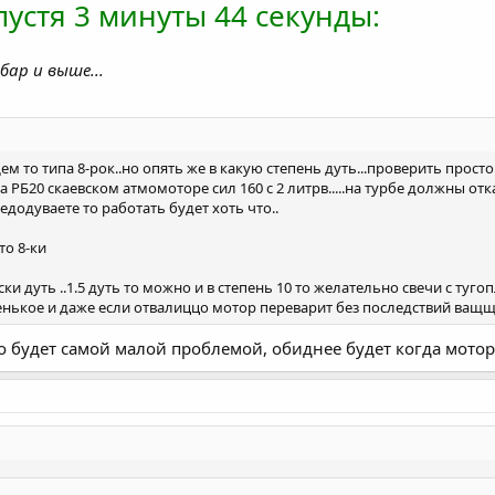
устя 3 минуты 44 секунды:
 бар и выше...
щем то типа 8-рок..но опять же в какую степень дуть...проверить прос
РБ20 скаевском атмомоторе сил 160 с 2 литрв.....на турбе должны отказ
недодуваете то работать будет хоть что..
то 8-ки
и дуть ..1.5 дуть то можно и в степень 10 то желательно свечи с ту
енькое и даже если отвалиццо мотор переварит без последствий ващщ
 будет самой малой проблемой, обиднее будет когда мотор ст