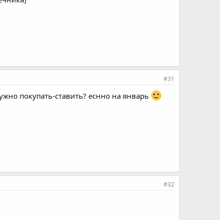
#31
 нужно покупать-ставить? еснно на январь
#32