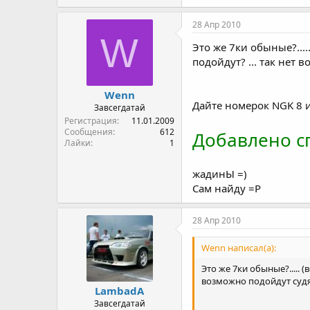
28 Апр 2010
W
Это же 7ки обыные?....
подойдут? ... так нет 
Wenn
Дайте номерок NGK 8 
Завсегдатай
Регистрация
11.01.2009
Сообщения
612
Добавлено сп
Лайки
1
жадинЫ =)
Сам найду =Р
28 Апр 2010
Wenn написал(а):
Это же 7ки обыные?..... 
возможно подойдут судя 
LambadA
Завсегдатай