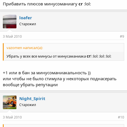
Прибавить плюсов минусоманиагу
cr
:lol:
loafer
Старожил
3 Май 2010
#9
vazomen написал(а):
Убрать у всех все минусы от минусаманиака
cr
! :lol: :lol: :lol:
+1 или в бан за минусоманиакальность ))
или чтобы не было стимула у некоторых поднасерать
вообще убрать репутации
Night_Spirit
Старожил
3 Май 2010
#10