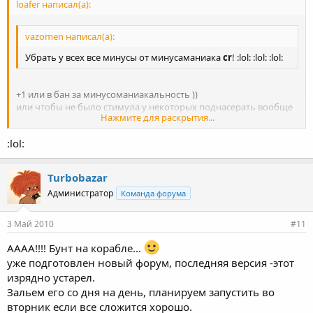
loafer написал(а):
vazomen написал(а):
Убрать у всех все минусы от минусаманиака
cr
! :lol: :lol: :lol:
+1 или в бан за минусоманиакальность ))
или чтобы не было стимула у некоторых поднасерать вообще
Нажмите для раскрытия...
убрать репутации
:lol:
Нажмите для раскрытия...
Turbobazar
Администратор
Команда форума
3 Май 2010
#11
АААА!!!! Бунт на корабле...
уже подготовлен новый форум, последняя версия -этот
изрядно устарел.
Зальем его со дня на день, планируем запустить во
вторник если все сложится хорошо.