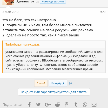
Администратор
Команда форума
3 Май 2010
#20
это не баги, это так настроено
1. подписи ни к чему, тем более многие пытаются
вставить там ссылки на свои ресурсы или рекламу.
2. сделано не просто так, как я писал выше
Turbobazar написал(а):
установлен запрет на редактирование сообщений, сделано для
исключения удаления важной информации кидалами и т.д.
сейчас есть проблема с BBcode, цитаты отображаются текстом...
нужно убирать галку "Отключить в этом сообщении BBCode"
при создании сообщения. Исправим в ближайшее время.
Last
1 из 4
Вперёд
Войдите или зарегистрируйтесь для ответа.
Facebook
Twitter
Google+
Reddit
Pinterest
Tumblr
WhatsApp
Элект
Поделиться: