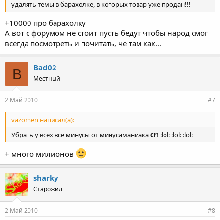
удалять темы в барахолке, в которых товар уже продан!!!
+10000 про барахолку
А вот с форумом не стоит пусть бедут чтобы народ смог
всегда посмотреть и почитать, че там как...
Bad02
B
Местный
2 Май 2010
#7
vazomen написал(а):
Убрать у всех все минусы от минусаманиака
cr
! :lol: :lol: :lol:
+ много милионов
sharky
Старожил
2 Май 2010
#8