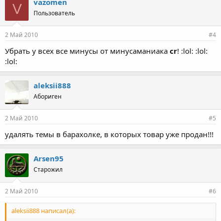
vazomen
V
Пользователь
2 Май 2010
#4
Убрать у всех все минусы от минусаманиака
cr
! :lol: :lol:
:lol:
aleksii888
Абориген
2 Май 2010
#5
удалять темы в барахолке, в которых товар уже продан!!!
Arsen95
Старожил
2 Май 2010
#6
aleksii888 написал(а):