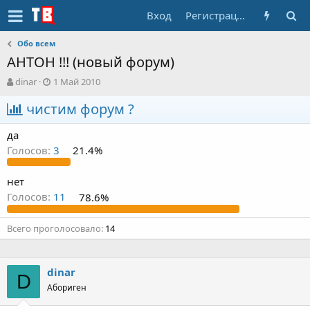
Вход
Регистрация
Обо всем
АНТОН !!! (новый форум)
А
Д
dinar
1 Май 2010
в
а
т
чистим форум ?
т
о
а
р
н
да
т
а
Голосов:
3
21.4%
е
ч
м
а
ы
л
нет
а
Голосов:
11
78.6%
Всего проголосовало
14
dinar
D
Абориген