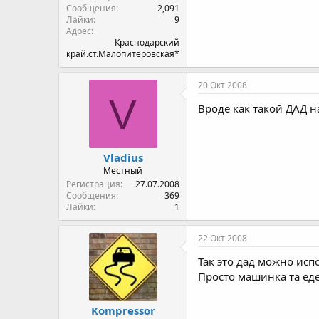
Сообщения
2,091
Лайки
9
Адрес
Краснодарский
край.ст.Малопитеровская*
20 Окт 2008
V
Вроде как такой ДАД на
Vladius
Местный
Регистрация
27.07.2008
Сообщения
369
Лайки
1
22 Окт 2008
Так это дад можно исп
Просто машинка та еде
Kompressor