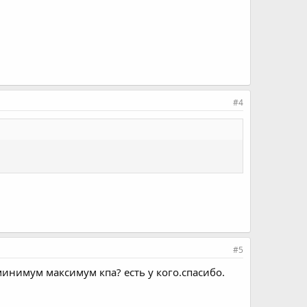
#4
#5
инимум максимум кпа? есть у кого.спасибо.