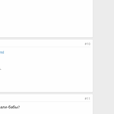
#10
tml
.
#11
 али-бабы?