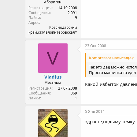
Абориген
Регистрация
14.10.2008
Сообщения
2,091
Лайки
9
Адрес
Краснодарский
край.ст.Малопитеровская*
23 Окт 2008
V
Kompressor написал(а):
Так это дад можно испол
Просто машинка та едет
Vladius
Местный
Какой избыток давлен
Регистрация
27.07.2008
Сообщения
369
Лайки
1
5 Янв 2014
здрасте,подыму темку,