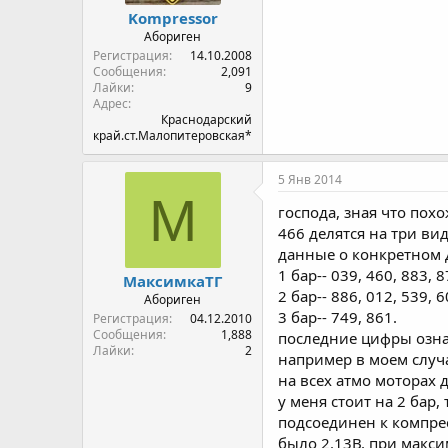
Kompressor
Абориген
Регистрация
14.10.2008
Сообщения
2,091
Лайки
9
Адрес
Краснодарский
край.ст.Малопитеровская*
5 Янв 2014
М
господа, зная что пох
466 делятся на три вид
данные о конкретном 
1 бар-- 039, 460, 883, 8
МаксимкаТГ
2 бар-- 886, 012, 539, 6
Абориген
3 бар-- 749, 861.
Регистрация
04.12.2010
Сообщения
1,888
последние цифры озна
Лайки
2
например в моем случае
на всех атмо моторах 
у меня стоит на 2 бар,
подсоединен к компре
было 2.13В, при макс