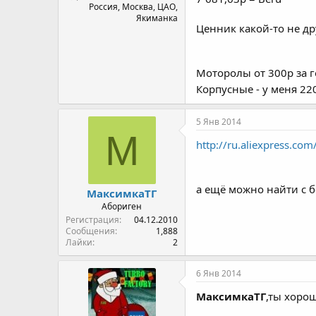
Россия, Москва, ЦАО,
Якиманка
Ценник какой-то не д
Моторолы от 300р за г
Корпусные - у меня 22
5 Янв 2014
М
http://ru.aliexpress.c
а ещё можно найти с б
МаксимкаТГ
Абориген
Регистрация
04.12.2010
Сообщения
1,888
Лайки
2
6 Янв 2014
МаксимкаТГ
,ты хоро