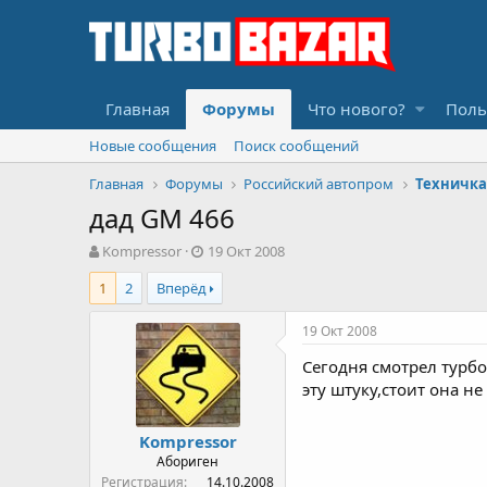
Главная
Форумы
Что нового?
Поль
Новые сообщения
Поиск сообщений
Главная
Форумы
Российский автопром
Техничка
дад GM 466
А
Д
Kompressor
19 Окт 2008
в
а
1
2
Вперёд
т
т
о
а
р
н
19 Окт 2008
т
а
Сегодня смотрел турбо
е
ч
м
а
эту штуку,стоит она не
ы
л
а
Kompressor
Абориген
Регистрация
14.10.2008