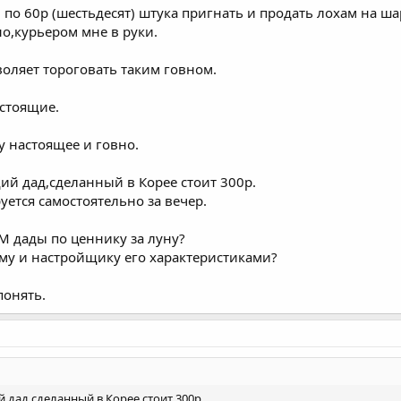
 по 60р (шестьдесят) штука пригнать и продать лохам на ша
о,курьером мне в руки.
воляет тороговать таким говном.
астоящие.
у настоящее и говно.
й дад,сделанный в Корее стоит 300р.
ется самостоятельно за вечер.
М дады по ценнику за луну?
му и настройщику его характеристиками?
понять.
дад,сделанный в Корее стоит 300р.