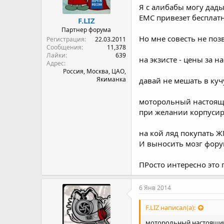
Я с алибабы могу дады
ЕМС привезет бесплатн
F.LIZ
Партнер форума
Но мне совесть не поз
Регистрация
22.03.2011
Сообщения
11,378
Лайки
639
на экзисте - цены за н
Адрес
Россия, Москва, ЦАО,
Якиманка
давай не мешать в куч
моторольный настоящи
при желании корпусиру
на кой ляд покупать Ж
И выносить мозг фору
ПРосто интересно это 
6 Янв 2014
F.LIZ написал(а):
моторольный настоящий 