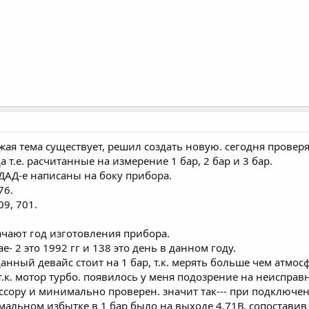
ожая тема существует, решил создать новую. сегодня провер
а т.е. расчитанные на измерение 1 бар, 2 бар и 3 бар.
ДАД-е написаны на боку прибора.
76.
09, 701.
чают год изготовления прибора.
- 2 это 1992 гг и 138 это день в данном году.
данный девайс стоит на 1 бар, т.к. мерять больше чем атмо
 т.к. мотор турбо. появилось у меня подозрение на неисправ
ссору и минимально проверен. значит так--- при подключ
имальном избытке в 1 бар было на выходе 4.71В, сопостав