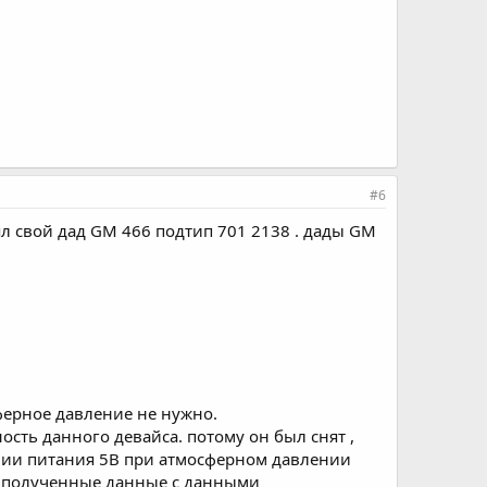
#6
ял свой дад GM 466 подтип 701 2138 . дады GM
сферное давление не нужно.
ность данного девайса. потому он был снят ,
ении питания 5В при атмосферном давлении
ив полученные данные с данными