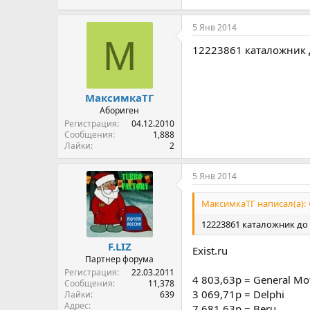
5 Янв 2014
М
12223861 каталожник 
МаксимкаТГ
Абориген
Регистрация
04.12.2010
Сообщения
1,888
Лайки
2
5 Янв 2014
МаксимкаТГ написал(а):
12223861 каталожник до 
F.LIZ
Exist.ru
Партнер форума
Регистрация
22.03.2011
4 803,63р = General Mo
Сообщения
11,378
3 069,71р = Delphi
Лайки
639
Адрес
7 681,63р = Beru