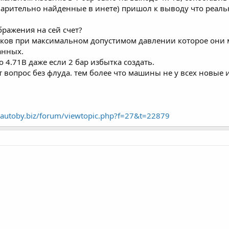
рительно найденные в инете) пришол к выводу что реаль
бражения на сей счет?
чиков при максимальном допустимом давлении которое они 
анных.
о 4.71В даже если 2 бар избытка создать.
т вопрос без флуда. тем более что машины не у всех новые 
//autoby.biz/forum/viewtopic.php?f=27&t=22879