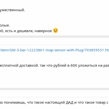
ружественный.
олые.
00, есть и дешевле, наверное
om/item/GM-3-bar-12223861-map-sensor-with-Plug/703859531.h
есплатной доставкой. так что рублей в 600 уложиться на раз
шо понимаешь, что такое настоящий ДАД и что такое товар с