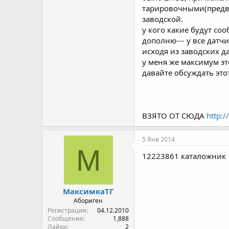
тарировочными(предва
заводской.
у кого какие будут соо
дополню--- у все дат
исходя из заводских д
у меня же максимум эт
давайте обсуждать это
ВЗЯТО ОТ СЮДА
http:
5 Янв 2014
М
12223861 каталожник
МаксимкаТГ
Абориген
Регистрация
04.12.2010
Сообщения
1,888
Лайки
2