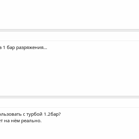
 1 бар разряжения...
ользовать с турбой 1.2бар?
т на нём реально.