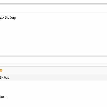
до 3х бар
3х бар
tors