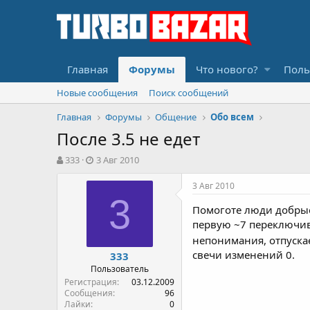
Главная
Форумы
Что нового?
Поль
Новые сообщения
Поиск сообщений
Главная
Форумы
Общение
Обо всем
После 3.5 не едет
А
Д
333
3 Авг 2010
в
а
т
т
3 Авг 2010
о
а
3
р
н
Помоготе люди добр
т
а
первую ~7 переключивш
е
ч
непонимания, отпуска
м
а
свечи изменений 0.
333
ы
л
Пользователь
а
Регистрация
03.12.2009
Сообщения
96
Лайки
0