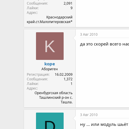
Сообщения
2,091
Лайки
9
Адрес
Краснодарский
край.ст.Малопитеровская*
3 Авг 2010
K
да это скорей всего на
kope
Абориген
Регистрация
16.02.2009
Сообщения
1,372
Лайки
1
Адрес
Оренбургская область
Ташлинский р-он с.
Ташла.
3 Авг 2010
D
ну ... или модуль шьёт 