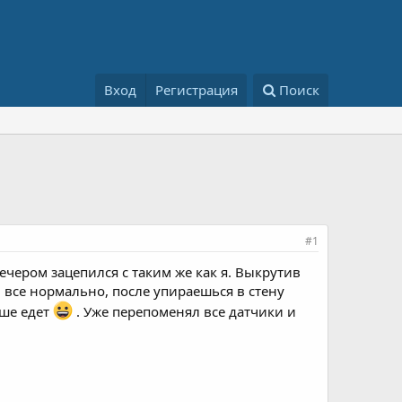
Вход
Регистрация
Поиск
#1
вечером зацепился с таким же как я. Выкрутив
ч все нормально, после упираешься в стену
чше едет
. Уже перепоменял все датчики и