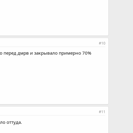
#10
его перед дмрв и закрывало примерно 70%
#11
о оттуда.