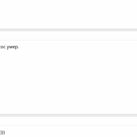
сос умер.
)))