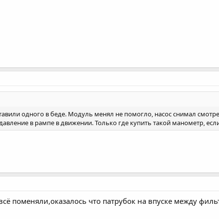
ставили одного в беде. Модуль менял не помогло, насос снимал смотр
вление в рампе в движении. Только где купить такой манометр, если
всё поменяли,оказалось что патрубок на впуске между филь