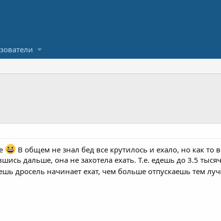
зователи
ые
В общем не знал бед все крутилось и ехало, но как то 
ись дальше, она не захотела ехать. Т.е. едешь до 3.5 тыся
ешь дросель начинает ехат, чем больше отпускаешь тем лу