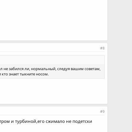
#8
ел не забился ли, нормальный, следуя вашим советам,
 кто знает тыкните носом.
#9
тром и турбиной,его сжимало не подетски