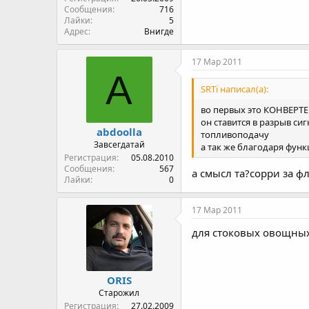
Сообщения
716
Лайки
5
Адрес
Внигде
17 Мар 2011
A
SRTi написал(а):
во первых это КОНВЕРТЕ
он ставится в разрыв с
abdoolla
топливоподачу
Завсегдатай
а так же благодаря фун
Регистрация
05.08.2010
Сообщения
567
а смысл та?сорри за ф
Лайки
0
17 Мар 2011
для стоковых овощных 
ORIS
Старожил
Регистрация
27.02.2009