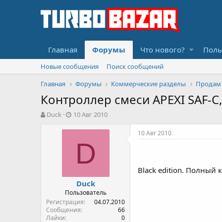
Главная
Форумы
Что нового?
Поль
Новые сообщения
Поиск сообщений
Главная
Форумы
Коммерческие разделы
Продам
Контроллер смеси APEXI SAF-C
А
Д
Duck
10 Авг 2010
в
а
т
т
10 Авг 2010
о
а
D
р
н
т
а
е
ч
Black edition. Полный 
м
а
Duck
ы
л
Пользователь
а
Регистрация
04.07.2010
Сообщения
66
Лайки
0