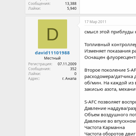
Сообщения
13,388
Лайки
5,940
17 Мар 2011
D
смысл этой приблуды 
Топливный контроллер A
Изменяет показания р
david11101988
Оснащен флуоресцент
Местный
Регистрация
07.11.2009
Сообщения
352
Второе поколение S-A
Лайки
0
расходомера/датчика д
Адрес
г. Анапа
об/мин. На каждой из
закисью азота, механ
S-AFC позволяет восп
Давление наддува/раз
Объем воздушного по
Давление во впускном
Частота Карманна
Частота оборотов двиг