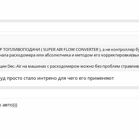
Р ТОПЛИВОПОДАЧИ ( SUPER AIR FLOW CONVERTER ), а не контроллер б
игнала расходомера или абсолютника и методом его корректировки(в
кции Dec.-Air на машинах с расходомером можно без проблем стравлив
луд просто стало интрено для чего его применяют
авто)))