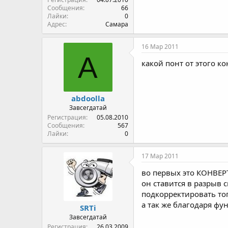
Сообщения
66
Лайки
0
Адрес
Самара
16 Мар 2011
A
какой понт от этого ко
abdoolla
Завсегдатай
Регистрация
05.08.2010
Сообщения
567
Лайки
0
17 Мар 2011
во первых это КОНВЕР
он ставится в разрыв
подкорректировать т
а так же благодаря фу
SRTi
Завсегдатай
Регистрация
26.03.2009