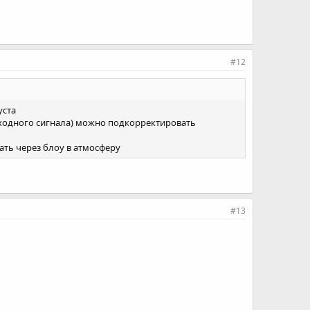
#12
уста
ыходного сигнала) можно подкорректировать
ать через блоу в атмосферу
#13