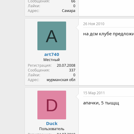
Сообщения
66
Лайки
0
Адрес
Самара
26 Ноя 2010
A
на дсм клубе предложи
art740
Местный
Регистрация
20.07.2008
Сообщения
337
Лайки
0
Адрес
мурманская обл
15 Мар 2011
D
апачки, 5 тыщщ
Duck
Пользователь