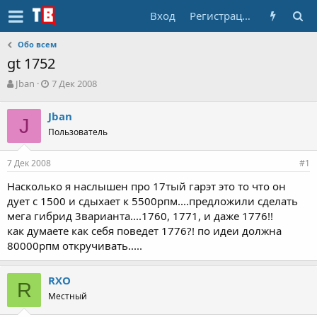
Вход
Регистрация
Обо всем
gt 1752
А
Д
Jban
7 Дек 2008
в
а
т
т
Jban
о
J
а
Пользователь
р
н
т
а
е
ч
7 Дек 2008
#1
м
а
ы
л
Насколько я наслышен про 17тый гарэт это то что он
а
дует с 1500 и сдыхает к 5500рпм....предложили сделать
мега гибрид 3варианта....1760, 1771, и даже 1776!!
как думаете как себя поведет 1776?! по идеи должна
80000рпм откручивать.....
RXO
R
Местный