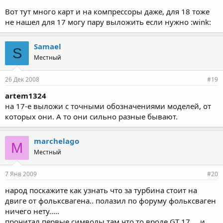
Вот тут много карт и на компрессоры даже, для 18 тоже
не нашел для 17 могу пару выложить если нужно :wink:
Samael
S
Местный
26 Дек 2008
#19
artem1324
на 17-е выложи с точными обозначениями моделей, от
которых они. А то они сильно разные бывают.
marchelago
M
Местный
7 Янв 2009
#20
народ поскажите как узнать что за турбина стоит на
двиге от фольксвагена.. полазил по форуму фольксваген
ничего нету.....
прочитал первые символы там что то вроде GT 17.....и