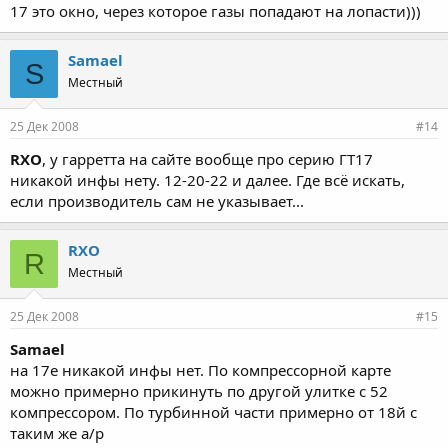
17 это окно, через которое газы попадают на лопасти)))
Samael
S
Местный
25 Дек 2008
#14
RXO
, у гарретта на сайте вообще про серию ГТ17
никакой инфы нету. 12-20-22 и далее. Где всё искать,
если производитель сам не указывает...
RXO
R
Местный
25 Дек 2008
#15
Samael
на 17е никакой инфы нет. По компрессорной карте
можно примерно прикинуть по другой улитке с 52
компрессором. По турбинной части примерно от 18й с
таким же а/р