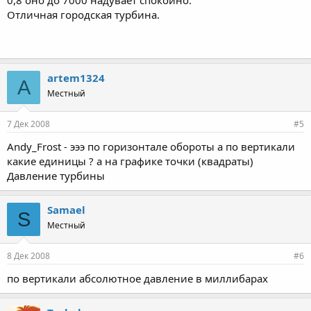
0,8 оно до 7000 надувает спокойно.
Отличная городская турбина.
artem1324
A
Местный
7 Дек 2008
#5
Andy_Frost - эээ по горизонтале обороты а по вертикали
какие единицы ? а на графике точки (квадраты)
Давление турбины
Samael
S
Местный
8 Дек 2008
#6
по вертикали абсолютное давление в миллибарах