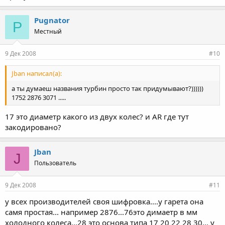
Pugnator
P
Местный
9 Дек 2008
#10
Jban написал(а):
а ты думаеш названия турбин просто так придумывают?))))))
1752 2876 3071 .....
17 это диаметр какого из двух колес? и AR где тут
закодировано?
Jban
J
Пользователь
9 Дек 2008
#11
у всех производителей своя шифровка....у гарета она
самя простая... например 2876...76это димаетр в мм
холодного колеса...28 это основа типа 17 20 22 28 30... у