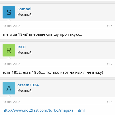
Samael
S
Местный
25 Дек 2008
#16
а что за 18-я? впервые слышу про такую...
RXO
R
Местный
25 Дек 2008
#17
есть 1852, есть 1856.... только карт на них я не вижу)
artem1324
A
Местный
25 Дек 2008
#18
http://www.not2fast.com/turbo/maps/all.html