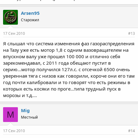
Arsen95
Старожил
17 Сен 2010
#13
Я слышал что система изменения фаз газораспределения
на Тазу уже есть мотор 1,8 с одним вазовращателем на
впускном валу уже прошел 100 000 и отлично себя
зарекомендавал, с 2011 года обещают пустит в
серию...мотор получился 127л.с. с отсечкой 6500 очень
уверенная тяга с низов как говорили, короче они его там
год почти калибровали и то говорят что есть режимы в
которых есть косяки по проге...типа трудный пуск в
морозы и т.д....
Mig
M
Местный
17 Сен 2010
#14