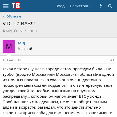
Вход
Регистрация
Обо всем
VTC на ВАЗ!!!
А
Д
Mig
16 Сен 2010
в
а
т
т
Mig
о
M
а
Местный
р
н
т
а
е
ч
16 Сен 2010
#1
м
а
ы
л
Такая история: у нас в городе летом проездом была 2109
а
турбо, (вродеб Москва или Московская область)на одной
из ночных покатушек, а ехала она очень достойно,
посмотрел мельком ей подкапот... и оч интересную весч
увидел-какой-то необычный шкив на впускном
распредвалу... который оч напоминает ВТС у хонды.
Пообщавшись с владельцем, не очень общительным
дядей в возрасте, разведал, что это действительно
секретная приспособа для изменения фаз в зависимости