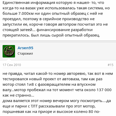
Единственная информация которую я нашел- то, что
когда-то на вазах уже использовалась такая система, но
больше 7.000км ни один опытный образец с ней не
проездил, поэтому в серийное производство не
запустили ее, короче говоря автопром посчитал это не
стоящей затеей... финансирование разработки
прекратилось. Был лишь сырой опытный образец.
Arsen95
Старожил
17 Сен 2010
#15
не правда, читал какой-то номер авторевю, так вот в нем
тестировался новый проект от автоваза, там как раз
мотор стоял 1и8 с фазовращателем на впускном
валу...мотор пробежал на тот момент чета около 137 000
как не странно...
дома валяется этот номер вечером могу посмотреть....да
еще и парни с ТЛТ рассказывали про этот мотор,
поршневая как на приоре и высокое колено 80 по-