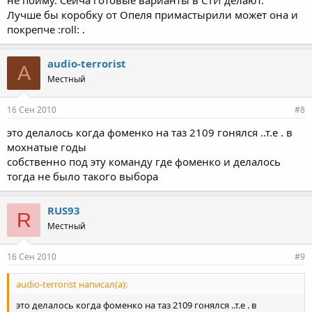
ехало хорошо только коробки меняли часто
Лучше бы коробку от Опеля примастырили может она и
кто нибудь слышал о такой технологии ?
покрепче :roll: .
audio-terrorist
A
Местный
16 Сен 2010
#8
это делалось когда фоменко на таз 2109 гонялся ..т.е . в
мохнатые годы
собственно под эту команду где фоменко и делалось
тогда не было такого выбора
RUS93
R
Местный
16 Сен 2010
#9
audio-terrorist написал(а):
это делалось когда фоменко на таз 2109 гонялся ..т.е . в