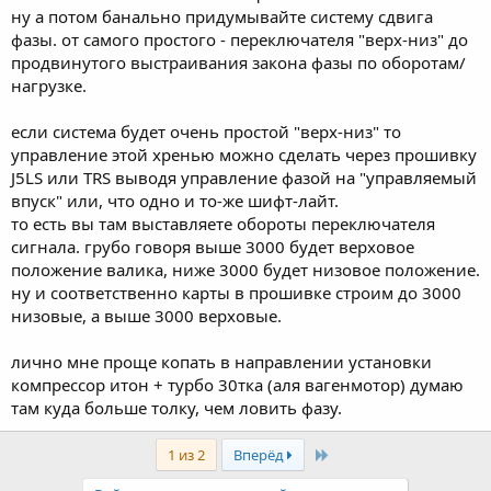
ну а потом банально придумывайте систему сдвига
фазы. от самого простого - переключателя "верх-низ" до
продвинутого выстраивания закона фазы по оборотам/
нагрузке.
если система будет очень простой "верх-низ" то
управление этой хренью можно сделать через прошивку
J5LS или TRS выводя управление фазой на "управляемый
впуск" или, что одно и то-же шифт-лайт.
то есть вы там выставляете обороты переключателя
сигнала. грубо говоря выше 3000 будет верховое
положение валика, ниже 3000 будет низовое положение.
ну и соответственно карты в прошивке строим до 3000
низовые, а выше 3000 верховые.
лично мне проще копать в направлении установки
компрессор итон + турбо 30тка (аля вагенмотор) думаю
там куда больше толку, чем ловить фазу.
Last
1 из 2
Вперёд