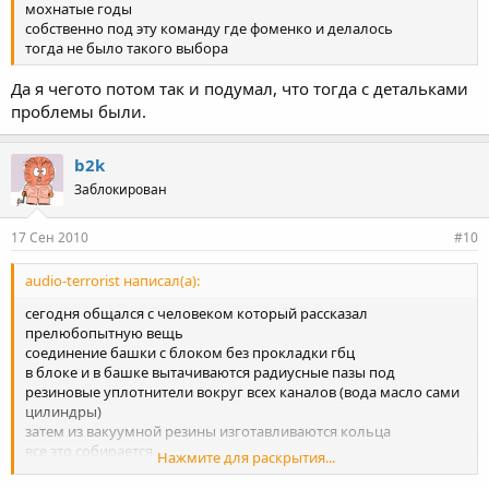
мохнатые годы
собственно под эту команду где фоменко и делалось
тогда не было такого выбора
Да я чегото потом так и подумал, что тогда с детальками
проблемы были.
b2k
Заблокирован
17 Сен 2010
#10
audio-terrorist написал(а):
сегодня общался с человеком который рассказал
прелюбопытную вещь
соединение башки с блоком без прокладки гбц
в блоке и в башке вытачиваются радиусные пазы под
резиновые уплотнители вокруг всех каналов (вода масло сами
цилиндры)
затем из вакуумной резины изготавливаются кольца
все это собирается
Нажмите для раскрытия...
в результате проблемы выдува прокладки нет как таковой