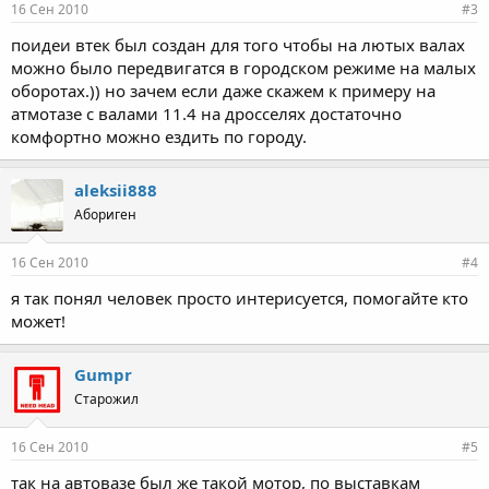
16 Сен 2010
#3
поидеи втек был создан для того чтобы на лютых валах
можно было передвигатся в городском режиме на малых
оборотах.)) но зачем если даже скажем к примеру на
атмотазе с валами 11.4 на дросселях достаточно
комфортно можно ездить по городу.
aleksii888
Абориген
16 Сен 2010
#4
я так понял человек просто интерисуется, помогайте кто
может!
Gumpr
Старожил
16 Сен 2010
#5
так на автовазе был же такой мотор, по выставкам