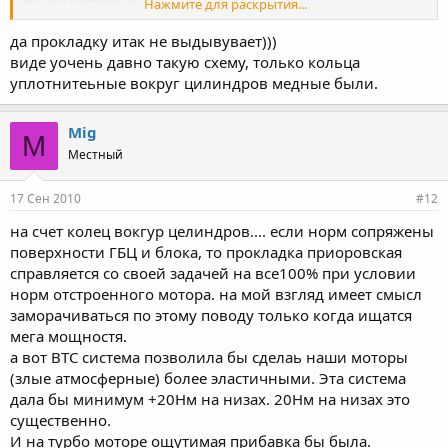
Нажмите для раскрытия...
в результате проблемы выдува прокладки нет как таковой
они все это собирали на блоке 2109 с проставкой и коленом от
да прокладку итак не выдывувает)))
опеля
виде уочень давно такую схему, только кольца
получалось 2 литра
уплотнитеьные вокруг цилиндров медные были.
ехало хорошо только коробки меняли часто
кто нибудь слышал о такой технологии ?
Mig
M
Местный
17 Сен 2010
#12
на счет колец вокгур целиндров.... если норм сопряжены
поверхности ГБЦ и блока, то прокладка приоровская
справляется со своей задачей на все100% при условии
норм отстроенного мотора. на мой взгляд имеет смысл
заморачиваться по этому поводу только когда ищатся
мега мощностя.
а вот ВТС система позволила бы сделаь наши моторы
(злые атмосферные) более эластичными. Эта система
дала бы минимум +20Нм на низах. 20Нм на низах это
существенно.
И на турбо моторе ощутимая прибавка бы была.