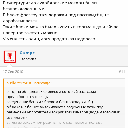
они все это собирали на блоке 2109 с проставкой и коленом от
В супертуризмо лукойловские моторы были
опеля
безпрокладочными.
получалось 2 литра
В блоке фрезеруются дорожки под пассики,гбц не
ехало хорошо только коробки меняли часто
дорабатывается.
кто нибудь слышал о такой технологии ?
Такие блоки можно было купить в торгмаш да и сйчас
наверное заказать можно.
У меня есть один,могу продать за недорого.
Gumpr
Старожил
17 Сен 2010
#11
audio-terrorist написал(а):
сегодня общался с человеком который рассказал
прелюбопытную вещь
соединение башки с блоком без прокладки гбц
в блоке и в башке вытачиваются радиусные пазы под
резиновые уплотнители вокруг всех каналов (вода масло сами
цилиндры)
затем из вакуумной резины изготавливаются кольца
все это собирается