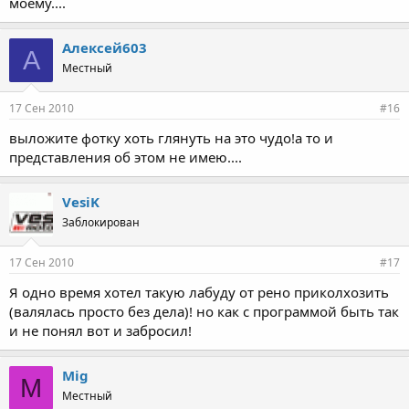
моему....
Алексей603
А
Местный
17 Сен 2010
#16
выложите фотку хоть глянуть на это чудо!а то и
представления об этом не имею....
VesiK
Заблокирован
17 Сен 2010
#17
Я одно время хотел такую лабуду от рено приколхозить
(валялась просто без дела)! но как с программой быть так
и не понял вот и забросил!
Mig
M
Местный