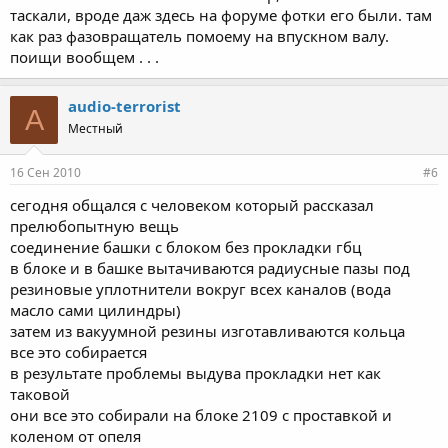
таскали, вроде даж здесь на форуме фотки его были. там
как раз фазовращатель помоему на впускном валу.
поищи вообщем . . .
audio-terrorist
A
Местный
16 Сен 2010
#6
сегодня общался с человеком который рассказал
прелюбопытную вещь
соединение башки с блоком без прокладки гбц
в блоке и в башке вытачиваются радиусные пазы под
резиновые уплотнители вокруг всех каналов (вода
масло сами цилиндры)
затем из вакуумной резины изготавливаются кольца
все это собирается
в результате проблемы выдува прокладки нет как
таковой
они все это собирали на блоке 2109 с проставкой и
коленом от опеля