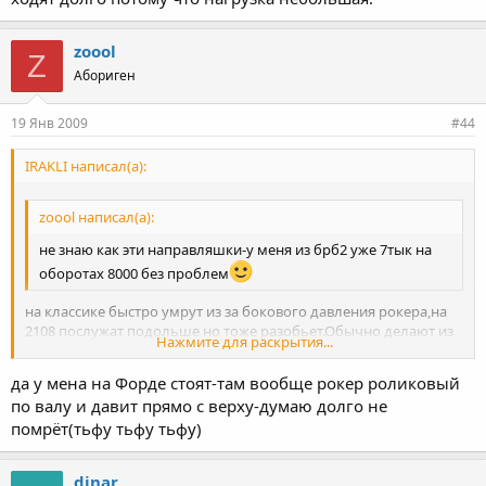
zoool
Z
Абориген
19 Янв 2009
#44
IRAKLI написал(а):
zoool написал(а):
не знаю как эти направляшки-у меня из брб2 уже 7тык на
оборотах 8000 без проблем
на классике быстро умрут из за бокового давления рокера,на
2108 послужат подольше но тоже разобьет.Обычно делают из
Нажмите для раскрытия...
бронзы оцс5-5-5. на 16ве ходят долго потому что нагрузка
небольшая.
да у мена на Форде стоят-там вообще рокер роликовый
Нажмите для раскрытия...
по валу и давит прямо с верху-думаю долго не
помрёт(тьфу тьфу тьфу)
dinar