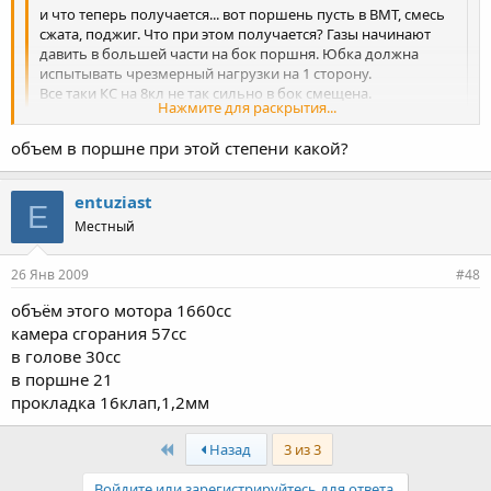
и что теперь получается... вот поршень пусть в ВМТ, смесь
сжата, поджиг. Что при этом получается? Газы начинают
давить в большей части на бок поршня. Юбка должна
испытывать чрезмерный нагрузки на 1 сторону.
Все таки КС на 8кл не так сильно в бок смещена.
Нажмите для раскрытия...
Поршня уже эти ездят?
объем в поршне при этой степени какой?
КС под эти поршни выше висит
Нажмите для раскрытия...
Поршни ездят давно,всё в норме.Степень 8.3,давление в пиках
1.2,дальше 1,колено 78,поршни МАМИ-ковка,...Треттий год
entuziast
E
ездят)))))
Местный
26 Янв 2009
#48
объём этого мотора 1660сс
камера сгорания 57сс
в голове 30сс
в поршне 21
прокладка 16клап,1,2мм
First
Назад
3 из 3
Войдите или зарегистрируйтесь для ответа.