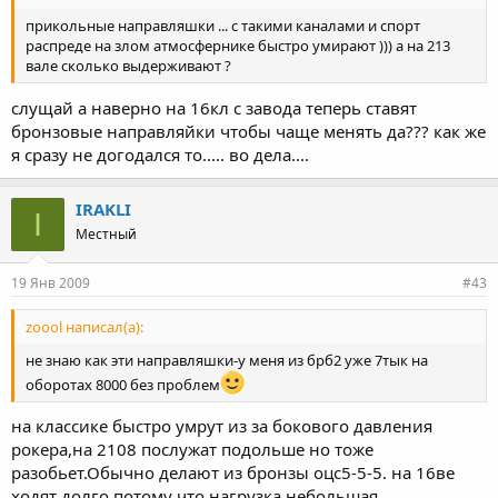
прикольные направляшки ... с такими каналами и спорт
распреде на злом атмосфернике быстро умирают ))) а на 213
вале сколько выдерживают ?
слущай а наверно на 16кл с завода теперь ставят
бронзовые направляйки чтобы чаще менять да??? как же
я сразу не догодался то..... во дела....
IRAKLI
I
Местный
19 Янв 2009
#43
zoool написал(а):
не знаю как эти направляшки-у меня из брб2 уже 7тык на
оборотах 8000 без проблем
на классике быстро умрут из за бокового давления
рокера,на 2108 послужат подольше но тоже
разобьет.Обычно делают из бронзы оцс5-5-5. на 16ве
ходят долго потому что нагрузка небольшая.