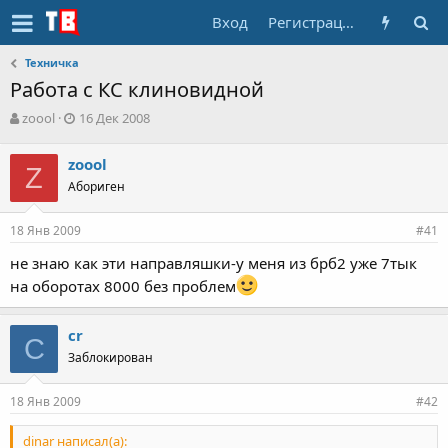
Вход
Регистрация
Техничка
Работа с КС клиновидной
А
Д
zoool
16 Дек 2008
в
а
т
т
zoool
о
Z
а
Абориген
р
н
т
а
е
ч
18 Янв 2009
#41
м
а
ы
л
не знаю как эти направляшки-у меня из брб2 уже 7тык
а
на оборотах 8000 без проблем
cr
C
Заблокирован
18 Янв 2009
#42
dinar написал(а):