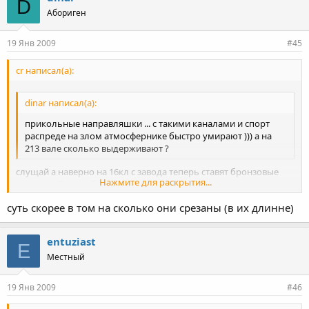
D
Абориген
19 Янв 2009
#45
cr написал(а):
dinar написал(а):
прикольные направляшки ... с такими каналами и спорт
распреде на злом атмосфернике быстро умирают ))) а на
213 вале сколько выдерживают ?
слущай а наверно на 16кл с завода теперь ставят бронзовые
Нажмите для раскрытия...
направляйки чтобы чаще менять да??? как же я сразу не
догодался то..... во дела....
суть скорее в том на сколько они срезаны (в их длинне)
Нажмите для раскрытия...
entuziast
E
Местный
19 Янв 2009
#46