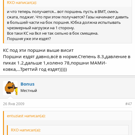
RXO написал(а):
и что теперь получается... вот поршень пусть в ВМТ, смесь
сжата, поджиг. Что при этом получается? Газы начинают давить
в большей части на бок поршня. Юбка должна испытывать
чрезмерный нагрузки на 1 сторону.
Все таки КС на 8кл не так сильно в бок смещена.
Поршня уже эти ездят?
КС под эти поршни выше висит
Поршни ездят давно,всё в норме.Степень 8.3,давление в
пиках 1.2,дальше 1,колено 78,поршни МАМИ-
ковка,...Треттий год ездят)))))
Bonus
Местный
26 Янв 2009
#47
entuziast написал(а):
RXO написал(а):