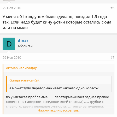
29 Ноя 2010
#6
У меня с 01 колдуном было сделано, поездил 1,5 года
так. Если надо будет кину фотки которые остались сюда
или на мыло
dinar
D
Абориген
29 Ноя 2010
#7
ArtMan написал(а):
Gumpr написал(а):
а может тупо перетормаживает какоето одно колесо?
во у мя такая проблемма ....... перетормаживает заднее правое
колесо ( ты наверное на видюхе моей слышал) ...... трубки с
главного: две на передние суппорта,..... третья заглушенна,
Нажмите для раскрытия...
четвёртая идёт в колдун , из колдуна одна трубка и тройник ......
тормозилки задние 13 на 8 суппортах ..... в чём трабл ? поидее