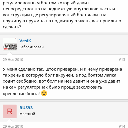
регулировочным болтом который давит
непосредствонно на подвижную внутренюю часть и
конструкции где регулировочный болт давит на
пружину а пружина на подвижную часть, как првильно
сделать?
VesiK
Заблокирован
29 Ноя 2010
#13
У меня сделано так, шток приварен, и к нему приварена
та хрень в которую болт вкручен, а под болтом лапка
ходит свободно, вот болт на нее давит и она уже давит
на сам регулятор! Так было проще заколхозить
крепление болта!
RUS93
R
Местный
29 Ноя 2010
#14