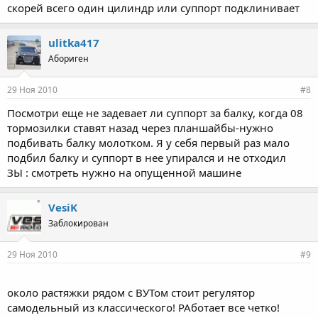
скорей всего один цилиндр или суппорт подклинивает
усилие должно быть одинаковое на оба задних колеса.
Нажмите для раскрытия...
ulitka417
Абориген
29 Ноя 2010
#8
Посмотри еще не задевает ли суппорт за балку, когда 08
тормозилки ставят назад через планшайбы-нужно
подбивать балку молотком. Я у себя первый раз мало
подбил балку и суппорт в нее упирался и не отходил
ЗЫ : смотреть нужно на опущенной машине
VesiK
Заблокирован
29 Ноя 2010
#9
около растяжки рядом с ВУТом стоит регулятор
самодельный из классического! РАботает все четко!