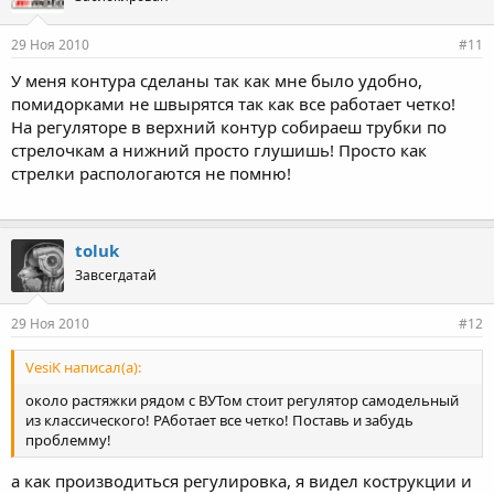
29 Ноя 2010
#11
У меня контура сделаны так как мне было удобно,
помидорками не швырятся так как все работает четко!
На регуляторе в верхний контур собираеш трубки по
стрелочкам а нижний просто глушишь! Просто как
стрелки распологаются не помню!
toluk
Завсегдатай
29 Ноя 2010
#12
VesiK написал(а):
около растяжки рядом с ВУТом стоит регулятор самодельный
из классического! РАботает все четко! Поставь и забудь
проблемму!
а как производиться регулировка, я видел кострукции и