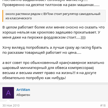
Проверенно на десятке тилтонов на разн машинах......
около растяжки рядом с ВУТом стоит регулятор самодельный
из классического
В целом работает более или менее сносно но сказать что
хорошо нельзя как кроилово задешево прокатывает. У
меня даже на пирожке фордовском стоит.....))))
Хочу вилвуд попробовать а лучше сразу аp racing брать
по расказам товарищей работает но цена.....
а вот совет про обыкновенный кран(наверное желатьно
шаровый миниатюрный для обвеса компрессораа)
весьма и весьма имеет право на жизнь!!! я на досуге
обязательно попробую как нибудь!
ArtMan
A
Абориген
30 Ноя 2010
#18