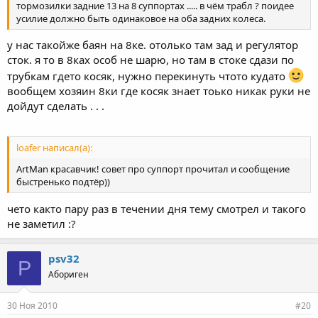
тормозилки задние 13 на 8 суппортах ..... в чём трабл ? поидее
усилие должно быть одинаковое на оба задних колеса.
у нас такойже баян на 8ке. отолько там зад и регулятор
сток. я то в 8ках особ не шарю, но там в стоке сдази по
трубкам гдето косяк, нужно перекинуть чтото кудато
вообщем хозяин 8ки где косяк знает тоько никак руки не
дойдут сделать . . .
loafer написал(а):
ArtMan красавчик! совет про суппорт прочитал и сообщение
быстренько подтёр))
чето както пару раз в течении дня тему смотрел и такого
не заметил :?
psv32
P
Абориген
30 Ноя 2010
#20