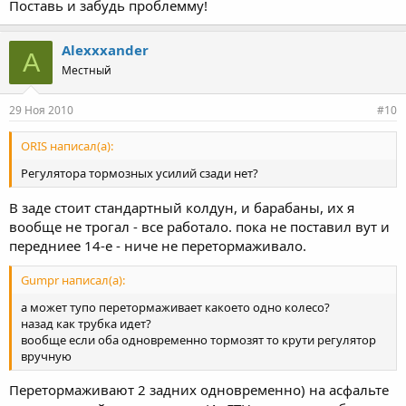
Поставь и забудь проблемму!
Alexxxander
A
Местный
29 Ноя 2010
#10
ORIS написал(а):
Регулятора тормозных усилий сзади нет?
В заде стоит стандартный колдун, и барабаны, их я
вообще не трогал - все работало. пока не поставил вут и
передниее 14-е - ниче не перетормаживало.
Gumpr написал(а):
а может тупо перетормаживает какоето одно колесо?
назад как трубка идет?
вообще если оба одновременно тормозят то крути регулятор
вручную
Перетормаживают 2 задних одновременно) на асфальте