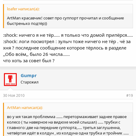
loafer написал(а):
ArtMan красавчик! совет про суппорт прочитал и сообщение
быстренько подтёр))
:shock: ничего я не тёр..... я только что домой припёрся.....
:shock: логи посмотрел : зулыч тоже ничего не тёр . чё за
хня ? последнее сообщение которое тёрлось в разделе
,,Обо всём,, было 26 числа......
что хоть за совет был ?
Gumpr
Старожил
30 Ноя 2010
#19
ArtMan написал(а):
во у мя такая проблемма ....... перетормаживает заднее правое
колесо ( ты наверное на видюхе моей слышал) ...... трубки с
главного: две на передние суппорта,..... третья заглушенна,
четвёртая идёт в колдун , из колдуна одна трубка и тройник ......