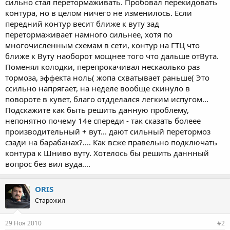
сильно стал перетормаживать. Пробовал перекидовать
контура, но в целом ничего не изменилось. Если
передний контур весит ближе к вуту зад
перетормаживает намного сильнее, хотя по
многочисленным схемам в сети, контур на ГТЦ что
ближе к Вуту наоборот мощнее того что дальше отВута.
Поменял колодки, перепрокачивал нескаолько раз
тормоза, эффекта ноль( жопа схватывает раньше( Это
ссильно напрягает, на неделе вообще скинуло в
повороте в кувет, благо отдделался легким испугом...
Подскажите как быть решить данную проблему,
непонятно почему 14е спереди - так сказать болеее
производительный + вут... дают сильный перетормоз
сзади на барабанах?.... Как всже правельно подключать
контура к Шниво вуту. Хотелось бы решить даннный
вопрос без вил вуда....
ORIS
Старожил
29 Ноя 2010
#2