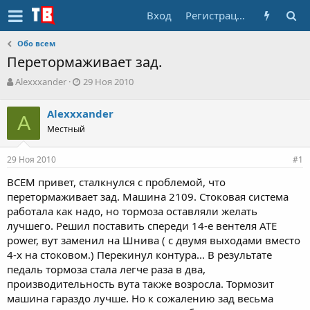
Вход
Регистрация
Обо всем
Перетормаживает зад.
А
Д
Alexxxander
29 Ноя 2010
в
а
т
т
Alexxxander
о
A
а
Местный
р
н
т
а
е
ч
29 Ноя 2010
#1
м
а
ы
л
ВСЕМ привет, сталкнулся с проблемой, что
а
перетормаживает зад. Машина 2109. Стоковая система
работала как надо, но тормоза оставляли желать
лучшего. Решил поставить спереди 14-е вентеля АТЕ
power, вут заменил на Шнива ( с двумя выходами вместо
4-х на стоковом.) Перекинул контура... В результате
педаль тормоза стала легче раза в два,
производительность вута также возросла. Тормозит
машина гараздо лучше. Но к сожалению зад весьма