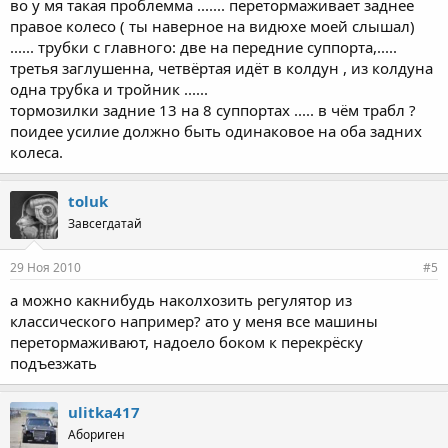
во у мя такая проблемма ....... перетормаживает заднее
правое колесо ( ты наверное на видюхе моей слышал)
...... трубки с главного: две на передние суппорта,.....
третья заглушенна, четвёртая идёт в колдун , из колдуна
одна трубка и тройник ......
тормозилки задние 13 на 8 суппортах ..... в чём трабл ?
поидее усилие должно быть одинаковое на оба задних
колеса.
toluk
Завсегдатай
29 Ноя 2010
#5
а можно какнибудь наколхозить регулятор из
классического например? ато у меня все машины
перетормаживают, надоело боком к перекрёску
подъезжать
ulitka417
Абориген