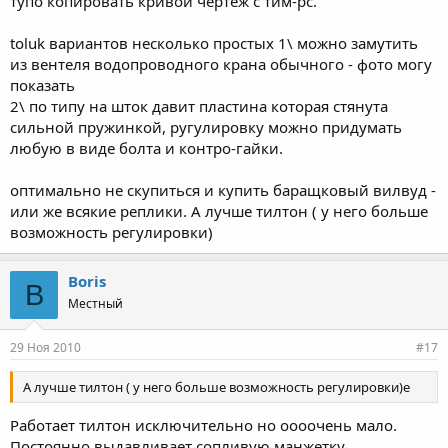
тупо копировать кривой чертеж с тим-рс.
toluk вариантов несколько простых 1\ можно замутить
из вентеля водопроводного крана обычного - фото могу
показать
2\ по типу на шток давит пластина которая стянута
сильной пружинкой, ругулировку можно придумать
любую в виде болта и контро-гайки.
оптимально не скупиться и купить баращковый вилвуд -
или же всякие реплики. А лучше тилтон ( у него больше
возможность регулировки)
Boris
B
Местный
29 Ноя 2010
#17
А лучше тилтон ( у него больше возможность регулировки)е
Работает тилтон исключительно но оооочень мало.
Постоянно выдавливает сопливую манжетку.....