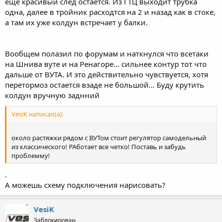
еще красивый след остается. Из ГТЦ выходит трубка
одна, далее в тройник расходтся на 2 и назад как в стоке,
а там их уже колдун встречает у балки.
Вообщем полазил по форумам и наткнулся что всетаки
на Шнива вуте и на Ренагоре... сильнее контур тот что
дальше от ВУТА. И это действительно чувствуется, хотя
перетормоз остается взаде не большой... Буду крутить
колдун вручную заднний
VesiK написал(а):
около растяжки рядом с ВУТом стоит регулятор самодельный
из классического! РАботает все четко! Поставь и забудь
проблемму!
.
А можешь схему подключения нарисовать?
VesiK
Заблокирован