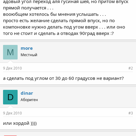
адовый угол переход аля гусиная шея, но притом впуск
прямой получается . . .
вооюбщем хотелось бы мнения услышать . . .
просто есть желание сделать прямой впуск, но по
компоновке нужно делать под угом вверх . . . или оно
того не стоит и сделать а отводах 90град вверх :?
more
M
Местный
9 Дек 2010
#2
а сделать под углом от 30 до 60 градусов не вариант?
dinar
D
Абориген
9 Дек 2010
#3
или хордой ))))