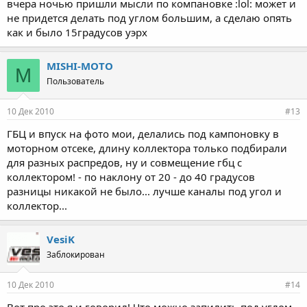
вчера ночью пришли мысли по компановке :lol: может и
не придется делать под углом большим, а сделаю опять
как и было 15градусов уэрх
MISHI-MOTO
M
Пользователь
10 Дек 2010
#13
ГБЦ и впуск на фото мои, делались под кампоновку в
моторном отсеке, длину коллектора только подбирали
для разных распредов, ну и совмещение гбц с
коллектором! - по наклону от 20 - до 40 градусов
разницы никакой не было... лучше каналы под угол и
коллектор...
VesiK
Заблокирован
10 Дек 2010
#14
Вот про это я и говорил! Что можно запилить под углом