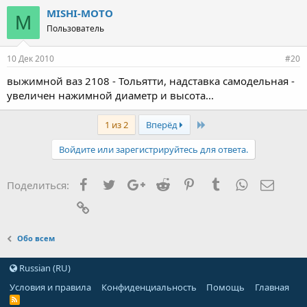
MISHI-MOTO
M
Пользователь
10 Дек 2010
#20
выжимной ваз 2108 - Тольятти, надставка самодельная -
увеличен нажимной диаметр и высота...
Last
1 из 2
Вперёд
Войдите или зарегистрируйтесь для ответа.
Facebook
Twitter
Google+
Reddit
Pinterest
Tumblr
WhatsApp
Элект
Поделиться:
Ссылка
Обо всем
Russian (RU)
Условия и правила
Конфиденциальность
Помощь
Главная