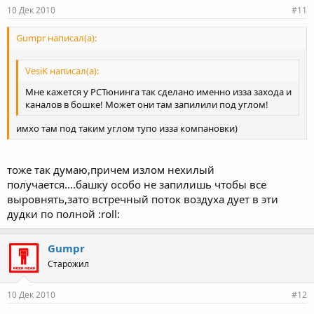
10 Дек 2010
#11
Gumpr написал(а):
VesiK написал(а):
Мне кажется у РСТюнинга так сделано именно изза захода и
каналов в бошке! Может они там запилили под углом!
имхо там под таким углом тупо изза компановки)
тоже так думаю,причем излом нехилый
получается....башку особо не запилишь чтобы все
выровнять,зато встречный поток воздуха дует в эти
дудки по полной :roll:
Gumpr
Старожил
10 Дек 2010
#12