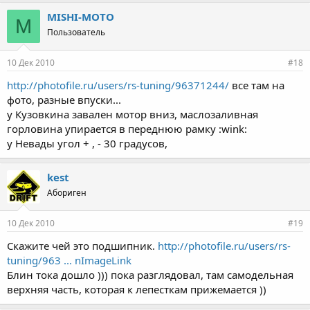
MISHI-MOTO
M
Пользователь
10 Дек 2010
#18
http://photofile.ru/users/rs-tuning/96371244/
все там на
фото, разные впуски...
у Кузовкина завален мотор вниз, маслозаливная
горловина упирается в переднюю рамку :wink:
у Невады угол + , - 30 градусов,
kest
Абориген
10 Дек 2010
#19
Скажите чей это подшипник.
http://photofile.ru/users/rs-
tuning/963 ... nImageLink
Блин тока дошло ))) пока разглядовал, там самодельная
верхняя часть, которая к лепесткам прижемается ))