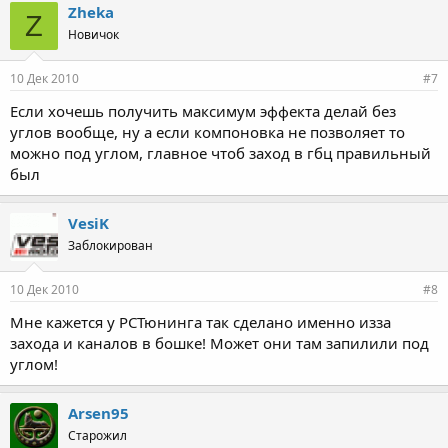
Zheka
Z
Новичок
10 Дек 2010
#7
Если хочешь получить максимум эффекта делай без
углов вообще, ну а если компоновка не позволяет то
можно под углом, главное чтоб заход в гбц правильный
был
VesiK
Заблокирован
10 Дек 2010
#8
Мне кажется у РСТюнинга так сделано именно изза
захода и каналов в бошке! Может они там запилили под
углом!
Arsen95
Старожил