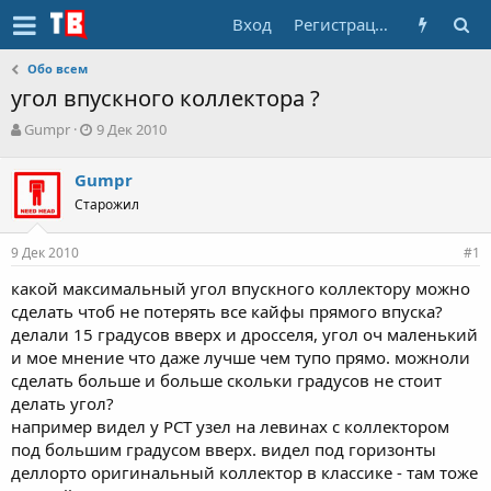
Вход
Регистрация
Обо всем
угол впускного коллектора ?
А
Д
Gumpr
9 Дек 2010
в
а
т
т
Gumpr
о
а
Старожил
р
н
т
а
е
ч
9 Дек 2010
#1
м
а
ы
л
какой максимальный угол впускного коллектору можно
а
сделать чтоб не потерять все кайфы прямого впуска?
делали 15 градусов вверх и дросселя, угол оч маленький
и мое мнение что даже лучше чем тупо прямо. можноли
сделать больше и больше скольки градусов не стоит
делать угол?
например видел у РСТ узел на левинах с коллектором
под большим градусом вверх. видел под горизонты
деллорто оригинальный коллектор в классике - там тоже