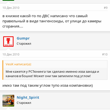
10 Дек 2010
#9
в книжке какой-то по ДВС написано что самый
правельный в виде тангенсоиды, от улици до камеры
сгорания....
Gumpr
Старожил
10 Дек 2010
#10
VesiK написал(а):
Мне кажется у РСТюнинга так сделано именно изза захода и
каналов в бошке! Может они там запилили под углом!
имхо там под таким углом тупо изза компановки)
Night_Spirit
Старожил