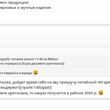
мясо продукцию
зерновые и мучные изделия
zgqs0]+ китаеза аналог гт 40 на 800сил
, но порядка в 20 раз дешевле оригинала))
й я первый в очереди
а полке, дойдет время себе на эву прикручу китайский 40гарет
, выдержит)[/quote:1ddzgqs0]
евле оригинала, то какраз получится в районе 3000 р.