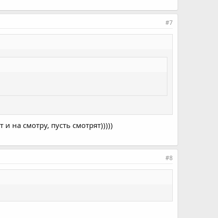
#7
 и на смотру, пусть смотрят)))))
#8