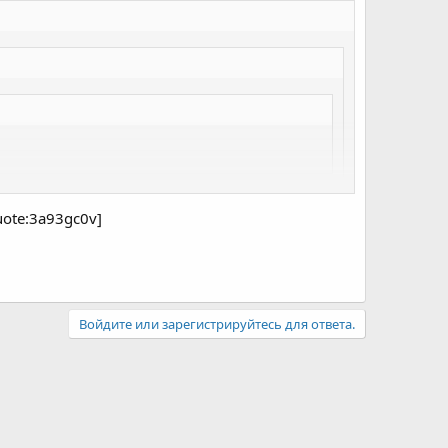
uote:3a93gc0v]
 пусть смотрят)))))
Войдите или зарегистрируйтесь для ответа.