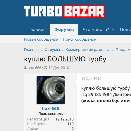
Главная
Форумы
Что нового?
Поль
Новые сообщения
Поиск сообщений
Главная
Форумы
Коммерческие разделы
Продам
куплю БОЛЬШУЮ турбу
А
Д
hax-666
12 Дек 2010
в
а
т
т
12 Дек 2010
о
а
куплю большую турбу "
р
н
т
а
icq 394854984 Дмитри
е
ч
(желательно б.у. ил
м
а
hax-666
ы
л
Пользователь
а
Регистрация
12.12.2010
Сообщения
110
Лайки
0