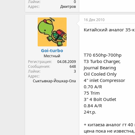
Лайки
0
Адрес
Дмитров
16 Дек 2010
Китайский аналог 35-
Goi-turbo
T70 650hp-700hp
Местный
T3 Turbo Charger,
Регистрация
04.08.2009
Сообщения
648
Journal Bearing
Лайки
3
Oil Cooled Only
Адрес
4" inlet Compressor
Сыктывкар-Йошкар-Ола
0.70 A/R
75 Trim
3" 4 Bolt Outlet
0.84 A/R
24т.р.
+ китаеза аналог гт 40
цена пока не известна