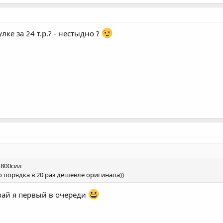
лке за 24 т.р.? - нестыдно ?
а 800сил
но порядка в 20 раз дешевле оригинала))
вай я первый в очереди