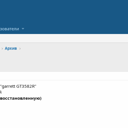
зователи
Архив
garrett GT3582R"
й
и восстановленную)