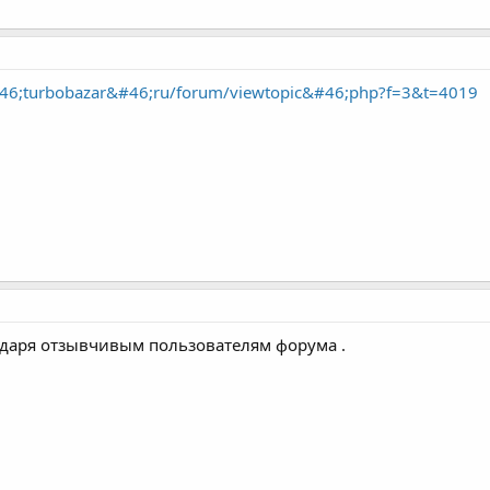
6;turbobazar&#46;ru/forum/viewtopic&#46;php?f=3&t=4019
годаря отзывчивым пользователям форума .