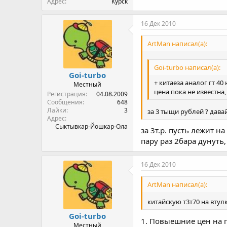
Адрес
Курск
16 Дек 2010
ArtMan написал(а):
Goi-turbo написал(а):
Goi-turbo
+ китаеза аналог гт 40
Местный
цена пока не известна
Регистрация
04.08.2009
Сообщения
648
Лайки
3
за 3 тыщи рублей ? дава
Адрес
Сыктывкар-Йошкар-Ола
за 3т.р. пусть лежит н
пару раз 2бара дунуть
16 Дек 2010
ArtMan написал(а):
китайскую т3т70 на втулке
Goi-turbo
1. Повыешние цен на 
Местный