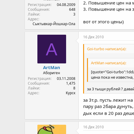
2. Повышение цен на 
Регистрация
04.08.2009
3. Повышение цен на 
Сообщения
648
Лайки
3
Адрес
вот от этого цены)
Сыктывкар-Йошкар-Ола
16 Дек 2010
A
Goi-turbo написал(а):
ArtMan написал(а):
ArtMan
[quote="Goi-turbo":1dd
Абориген
цена пока не известна
Регистрация
03.11.2008
Сообщения
1,475
Лайки
8
за 3 тыщи рублей ? дава
Адрес
Курск
за 3т.р. пусть лежит н
пару раз 2бара дунуть
дык если в 20 раз деш
16 Дек 2010