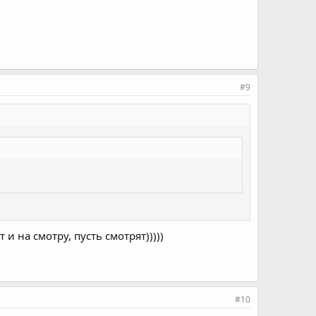
#9
 и на смотру, пусть смотрят)))))
#10