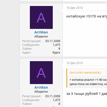
16 Дек 2010
A
китайскую т3т70 на вту
ArtMan
Абориген
Регистрация
03.11.2008
Сообщения
1,475
Лайки
8
Адрес
Курск
16 Дек 2010
A
Goi-turbo написал(а):
+ китаеза аналог гт 40 н
цена пока не известна, 
ArtMan
Абориген
за 3 тыщи рублей ? да
Регистрация
03.11.2008
Сообщения
1,475
Лайки
8