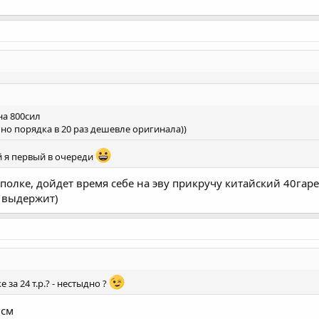
 на 800сил
, но порядка в 20 раз дешевле оригинала))
й я первый в очереди
а полке, дойдет время себе на эву прикручу китайский 40гарет
, выдержит)
 за 24 т.р.? - нестыдно ?
гсм