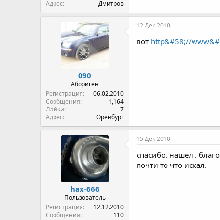
Адрес
Дмитров
12 Дек 2010
вот
http&#58;//www&#4
090
Абориген
Регистрация
06.02.2010
Сообщения
1,164
Лайки
7
Адрес
Оренбург
15 Дек 2010
спасибо. нашел . бла
почти то что искал.
hax-666
Пользователь
Регистрация
12.12.2010
Сообщения
110