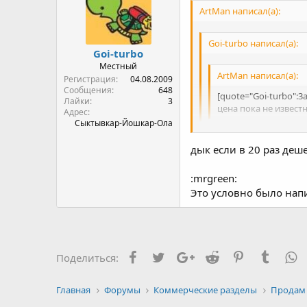
ArtMan написал(а):
Goi-turbo написал(а):
Goi-turbo
Местный
ArtMan написал(а):
Регистрация
04.08.2009
Сообщения
648
[quote="Goi-turbo":3
Лайки
3
цена пока не известн
Адрес
Сыктывкар-Йошкар-Ола
за 3 тыщи рублей ? да
дык если в 20 раз деш
за 3т.р. пусть лежит на 
пару раз 2бара дунуть, 
:mrgreen:
Это условно было напи
Facebook
Twitter
Google+
Reddit
Pinterest
Tumblr
W
Поделиться:
Главная
Форумы
Коммерческие разделы
Продам