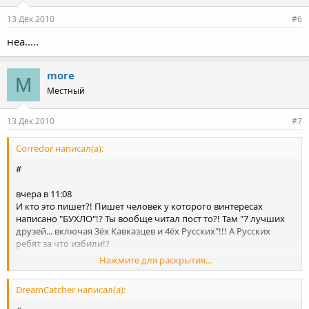
13 Дек 2010
#6
неа.....
more
M
Местный
13 Дек 2010
#7
Corredor написал(а):
#
вчера в 11:08
И кто это пишет?! Пишет человек у которого винтересах
написано "БУХЛО"!? Ты вообще читал пост то?! Там "7 лучших
друзей... включая 3ёх Кавказцев и 4ёх Русских"!!! А Русских
ребят за что избили!?
Нажмите для раскрытия...
Послушай ты! Я являюсь армянином! И я лично не позволяю
себе такого рода высказывания по поводу какой либо нации!
DreamCatcher написал(а):
Потому что в отличие от тебя меня воспитывали!!!