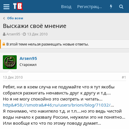
Вход
Регистрация
Обо всем
Выскажи своё мнение
А
Д
Arsen95
13 Дек 2010
в
а
В этой теме нельзя размещать новые ответы.
т
т
о
а
р
н
Arsen95
т
а
е
Старожил
ч
м
а
ы
л
13 Дек 2010
#1
а
Ребят, ни в коем случа не подумайте что я тут якобы
собрался разжигать ненависть друг к другу и т.д....
Но я не могу спокойно это смотреть и читать...
http&#58;//smotra&#46;ru/users/brioni/blog/71032/
...
Я понимаю, что накипело т.д. и т.п....но это ведь чистой
воды начало к развалу России, неужели это не понятно...
Или вообще кто что по этому поводу думает...