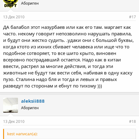
Абориген
13 Дек 2010
#17
ДА балабол этот назурбаев или как его там. маргает как
часто. некому говорит непозволино нарушать правила,
и будут они жестко судить. .удаки они с большой буквы,
когда ктото из ихних сбивает челавека или ище что то
подобное сотворяет, то все шито крыто, виновен
всеровно пострадавший остается. Надо как в китаи
ввести, растрел за многие действия, и тогда эти
животные не будут так вести себя, набивая в одну каску
пузо. Сталина надо бля и тогда и левых и правых
разведут по сторонам и ебнут по тихому )))
aleksii888
Абориген
13 Дек 2010
#18
kest написал(а):