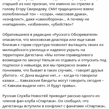
старший из них признал, что именно он стрелял в
голову Егору Свиридову. СМИ традиционно взяли
излюбленный тон – «ссора», «массовая драка»,
«конфликт», даже «самооборона»… А почему не
«нападение», «избиение», «убийство»?
Обратившиеся в редакцию «Русского Обозревателя»
опасаются, что московская диаспора или еще какая
близкая к горам структура позволит вытащить своих из
милицейского узилища и надежно укрыть на
территории Дагестана. «Мы хотим справедливого
возмездия по закону! Нельзя их отдавать и отпускать под
подписки о невыезде, все мы прекрасно знаем и
понимаем, что бывает в таких случаях, - говорят друзья
убитого.- «С Дона выдачи нет...» - когда-то говорили
казаки..... Кавказские бандиты могут говорить сегодня –
«С Кавказа выдачи нет». И будут правы».
Русская Служба Новостей приводит рассказ одного из
членов фан-клуба «Спартака». Он сообщил, что
дагестанцы вступили в конфликт с фанатами «Спартака»,