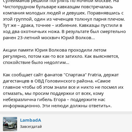
Сулейманов решили погулять по ночной Москве. На
Чистопрудном бульваре кавказцам повстречалась
компания молодых людей и девушек. Поравнявшись с
этой группой, один из чеченцев толкнул парня плечом.
Тут же – драка, точнее – избиение. Кавказцы пустили в
ход два охотничьих ножа. В результате был смертельно
ранен 23-летний москвич Юрий Волков...
Акции памяти Юрия Волкова проходили летом
регулярно, потом как-то все затихло. Как выясняется,
спокойствие было недолгим...
Как сообщает сайт фанатов "Спартака" Fratria, держат
дагестанцев в ОВД Головинского района. «Самое
главное чтобы об этом знали все и никто не посмел их
отмазать, мы просим поддержки от всех, кому
небезразлична гибель Егора – поддержите нас
информационно. Эти нелюди должны ответить».
LambadA
Завсегдатай