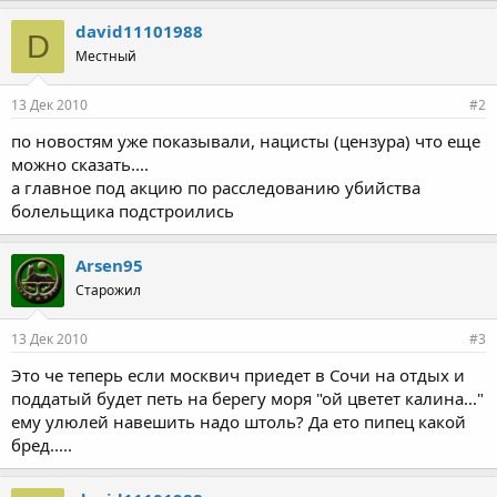
david11101988
D
Местный
13 Дек 2010
#2
по новостям уже показывали, нацисты (цензура) что еще
можно сказать....
а главное под акцию по расследованию убийства
болельщика подстроились
Arsen95
Старожил
13 Дек 2010
#3
Это че теперь если москвич приедет в Сочи на отдых и
поддатый будет петь на берегу моря "ой цветет калина..."
ему улюлей навешить надо штоль? Да ето пипец какой
бред.....