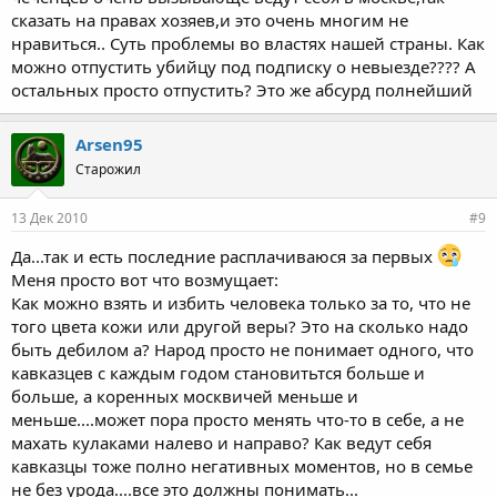
игнорируя местные принципы. А как в России что то
сказать на правах хозяев,и это очень многим не
происходит с иностранцами которые себя вели
нравиться.. Суть проблемы во властях нашей страны. Как
неподабающим образом - так тут нарушение прав человека.
Это ли не двойные стандарты?
можно отпустить убийцу под подписку о невыезде???? А
остальных просто отпустить? Это же абсурд полнейший
Я против насилия!!!!! Против смертей! Простив стада и с одной
и с другой стороны!!!
Arsen95
Я считаю что нужно решать проблему политически и массово -
Старожил
депортировать нелегалов и выдавать визы под строгим
контролем! Почему из России уехать куда либо тяжело, зато в
13 Дек 2010
#9
Россию пожалуйста?!
Да...так и есть последние расплачиваюся за первых
Но это конечно же мало кому выгодно + у "диаспор" всяческих
Меня просто вот что возмущает:
очень сильное лобби, так что подобные зверства и с одной и с
Как можно взять и избить человека только за то, что не
другой стороны продолжаться.
того цвета кожи или другой веры? Это на сколько надо
Надеюсь что больше не будет бессмысленных смертей и
быть дебилом а? Народ просто не понимает одного, что
государство примет меры.
кавказцев с каждым годом становитьтся больше и
больше, а коренных москвичей меньше и
меньше....может пора просто менять что-то в себе, а не
махать кулаками налево и направо? Как ведут себя
кавказцы тоже полно негативных моментов, но в семье
не без урода....все это должны понимать...