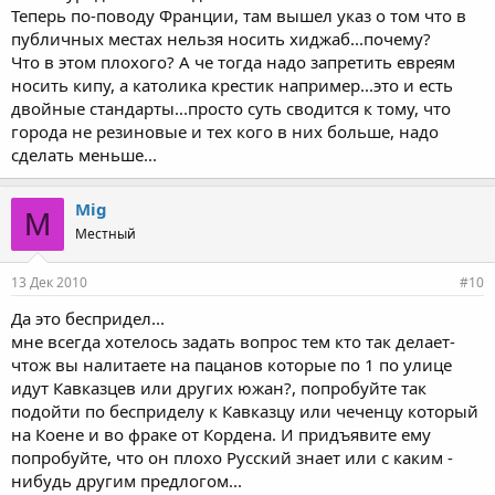
Теперь по-поводу Франции, там вышел указ о том что в
публичных местах нельзя носить хиджаб...почему?
Что в этом плохого? А че тогда надо запретить евреям
носить кипу, а католика крестик например...это и есть
двойные стандарты...просто суть сводится к тому, что
города не резиновые и тех кого в них больше, надо
сделать меньше...
Mig
M
Местный
13 Дек 2010
#10
Да это беспридел...
мне всегда хотелось задать вопрос тем кто так делает-
чтож вы налитаете на пацанов которые по 1 по улице
идут Кавказцев или других южан?, попробуйте так
подойти по бесприделу к Кавказцу или чеченцу который
на Коене и во фраке от Кордена. И придъявите ему
попробуйте, что он плохо Русский знает или с каким -
нибудь другим предлогом...