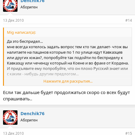
Denchik76
Абориген
13 Дек 2010
#14
Mig написал(а):
Да это беспридел...
мне всегда хотелось задать вопрос тем кто так делает- чтож вы
налитаете на пацанов которые по 1 по улице идут Кавказцев
или других южан?, попробуйте так подойти по бесприделу к
Кавказцу или чеченцу который на Коене и во фраке от Кордена.
И придъявите ему попробуйте, что он плохо Русский знает или
с каким - нибудь другим предлогом...
Нажмите для раскрытия...
На самом деле тут дело даж не в стаде и не в балбесах, а в том,
что для кого-то это выгодно, ктот для своих целей настраивает
Если так дальше будет продолжаться скоро со всех будут
народ друг против друга.
спрашивать..
Denchik76
Абориген
13 Дек 2010
#15