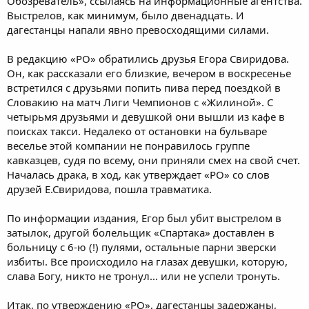
Обозреватель», ссылаясь на информационные агентства.
Выстрелов, как минимум, было двенадцать. И
дагестанцы напали явно превосходящими силами.
В редакцию «РО» обратились друзья Егора Свиридова.
Он, как рассказали его близкие, вечером в воскресенье
встретился с друзьями попить пива перед поездкой в
Словакию на матч Лиги Чемпионов с «Жилиной». С
четырьмя друзьями и девушкой они вышли из кафе в
поисках такси. Недалеко от остановки на бульваре
веселье этой компании не понравилось группе
кавказцев, судя по всему, они приняли смех на свой счет.
Началась драка, в ход, как утверждает «РО» со слов
друзей Е.Свиридова, пошла травматика.
По информации издания, Егор был убит выстрелом в
затылок, другой болельщик «Спартака» доставлен в
больницу с 6-ю (!) пулями, остальные парни зверски
избиты. Все происходило на глазах девушки, которую,
слава Богу, никто не тронул… или не успели тронуть.
Итак, по утверждению «РО», дагестанцы задержаны,