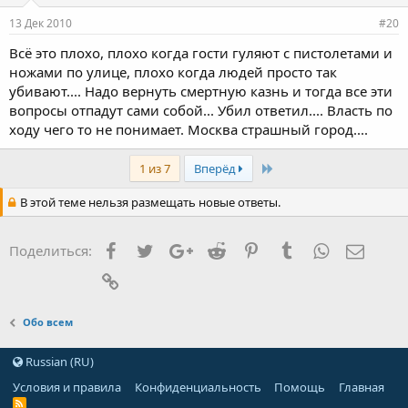
13 Дек 2010
#20
Всё это плохо, плохо когда гости гуляют с пистолетами и
ножами по улице, плохо когда людей просто так
убивают.... Надо вернуть смертную казнь и тогда все эти
вопросы отпадут сами собой... Убил ответил.... Власть по
ходу чего то не понимает. Москва страшный город....
Last
1 из 7
Вперёд
В этой теме нельзя размещать новые ответы.
Facebook
Twitter
Google+
Reddit
Pinterest
Tumblr
WhatsApp
Элект
Поделиться:
Ссылка
Обо всем
Russian (RU)
Условия и правила
Конфиденциальность
Помощь
Главная