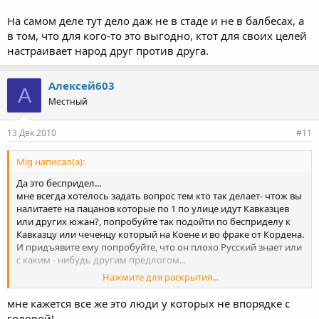
На самом деле тут дело даж не в стаде и не в балбесах, а
в том, что для кого-то это выгодно, ктот для своих целей
настраивает народ друг против друга.
Алексей603
А
Местный
13 Дек 2010
#11
Mig написал(а):
Да это беспридел...
мне всегда хотелось задать вопрос тем кто так делает- чтож вы
налитаете на пацанов которые по 1 по улице идут Кавказцев
или других южан?, попробуйте так подойти по бесприделу к
Кавказцу или чеченцу который на Коене и во фраке от Кордена.
И придъявите ему попробуйте, что он плохо Русский знает или
с каким - нибудь другим предлогом...
Нажмите для раскрытия...
На самом деле тут дело даж не в стаде и не в балбесах, а в том,
что для кого-то это выгодно, ктот для своих целей настраивает
мне кажется все же это люди у которых не впорядке с
народ друг против друга.
головой!