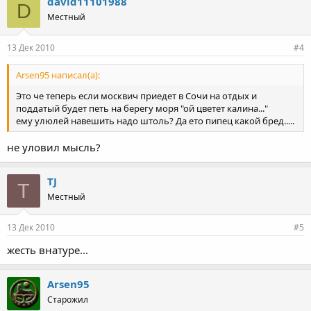
david11101988
D
Местный
13 Дек 2010
#4
Arsen95 написал(а):
Это че теперь если москвич приедет в Сочи на отдых и
поддатый будет петь на берегу моря "ой цветет калина..."
ему улюлей навешить надо штоль? Да ето пипец какой бред.....
не уловил мысль?
TJ
T
Местный
13 Дек 2010
#5
жесть внатуре...
Arsen95
Старожил