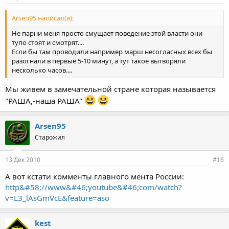
Arsen95 написал(а):
Не парни меня просто смущает поведение этой власти они
тупо стоят и смотрят....
Если бы там проводили например марш несогласных всех бы
разогнали в первые 5-10 минут, а тут такое вытворяли
несколько часов....
Мы живем в замечательной стране которая называется
"РАША,-наша РАША"
Arsen95
Старожил
13 Дек 2010
#16
А вот кстати комменты главного мента России:
http&#58;//www&#46;youtube&#46;com/watch?
v=L3_lAsGmVcE&feature=aso
kest