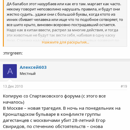
ДА балабол этот назурбаев или как его там. маргает как часто.
некому говорит непозволино нарушать правила, и будут они
жестко судить. .удаки они с большой буквы, когда ктото из
ихних сбивает челавека или ище что то подобное сотворяет, то
все шито крыто, виновен всеровно пострадавший остается.
Надо как в китаи ввести, растрел за многие действия, и тогда
эти животные не будут так вести себя, набивая в одну каску
пузо. Сталина надо бля и тогда и левых и правых разведут по
Нажмите для раскрытия...
сторонам и ебнут по тихому )))
:mrgreen:
Алексей603
А
Местный
13 Дек 2010
#19
Копирую со Спартаковского форума (с этого все
началось)
В Москве – новая трагедия. В ночь на понедельник на
Кронштадском бульваре в конфликте группы
дагестанцев с москвичами убит 28-летний Егор
Свиридов, по стечению обстоятельств – снова