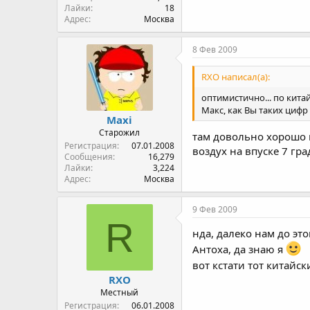
Лайки
18
Адрес
Москва
8 Фев 2009
RXO написал(а):
оптимистично... по кит
Макс, как Вы таких цифр
Maxi
Старожил
там довольно хорошо п
Регистрация
07.01.2008
воздух на впуске 7 гра
Сообщения
16,279
Лайки
3,224
Адрес
Москва
9 Фев 2009
R
нда, далеко нам до эт
Антоха, да знаю я
вот кстати тот китайс
RXO
Местный
Регистрация
06.01.2008