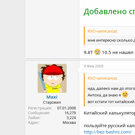
Добавлено сп
RXO написал(а):
мне интересно сколько д
9.8T
10.5 не нашел
9 Фев 2009
RXO написал(а):
нда, далеко нам до этог
Антоха, да знаю я
Maxi
вот кстати тот китайски
Старожил
Регистрация
07.01.2008
Китайский калькулято
Сообщения
16,279
Лайки
3,224
Адрес
Москва
пользуйте русский ка
http://bez-bashni.com/