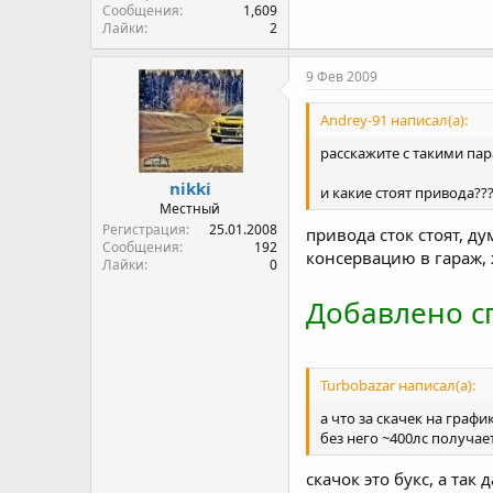
Сообщения
1,609
Лайки
2
9 Фев 2009
Andrey-91 написал(а):
расскажите с такими па
nikki
и какие стоят привода??
Местный
Регистрация
25.01.2008
привода сток стоят, ду
Сообщения
192
консервацию в гараж,
Лайки
0
Добавлено сп
Turbobazar написал(а):
а что за скачек на графи
без него ~400лс получае
скачок это букс, а так