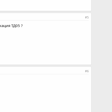
#5
кация ТД05 ?
#6