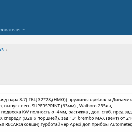
зователи
АЗ
 ряд пара 3.7( ГБЦ 32*28,(HMG)) пружины opel,валы Динамика
in, выпуск весь SUPERSPRINT (63мм) , Walboro 255лч,
подвеска KW полностью -4мм, растяжка , доп. стаб. пред зад. 
OX спереди (B28 6 поршней), зад 13" brembo MAX (вент) от 
я RECARO(ковши),турботаймер Apexi доп.прибоы Autometer, б