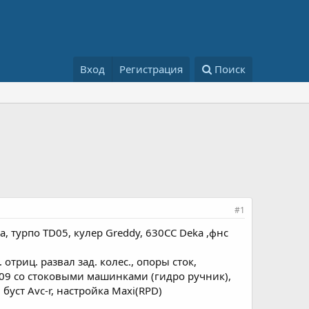
Вход
Регистрация
Поиск
#1
, турпо TD05, кулер Greddy, 630СС Deka ,фнс
отриц. развал зад. колес., опоры сток,
2109 со стоковыми машинками (гидро ручник),
уст Avc-r, настройка Maxi(RPD)