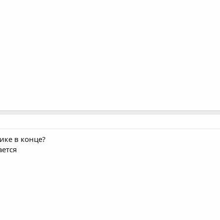
фике в конце?
ается