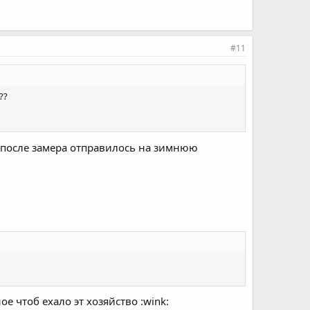
#11
??
вто после замера отправилось на зимнюю
ое чтоб ехало эт хозяйство :wink: