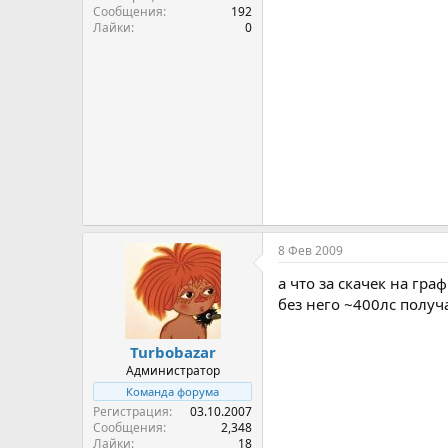
Сообщения
192
Лайки
0
8 Фев 2009
а что за скачек на гра
без него ~400лс получ
Turbobazar
Администратор
Команда форума
Регистрация
03.10.2007
Сообщения
2,348
Лайки
18