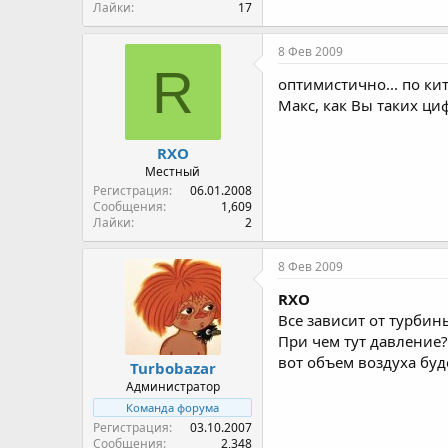
Лайки
17
8 Фев 2009
R
оптимистично... по ки
Макс, как Вы таких ци
RXO
Местный
Регистрация
06.01.2008
Сообщения
1,609
Лайки
2
8 Фев 2009
RXO
Все зависит от турбины
При чем тут давление?
вот объем воздуха буде
Turbobazar
Администратор
Команда форума
Регистрация
03.10.2007
Сообщения
2,348