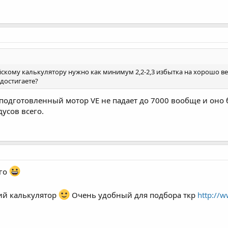
айскому калькулятору нужно как минимум 2,2-2,3 избытка на хорошо в
 достигаете?
одготовленный мотор VE не падает до 7000 вообще и оно бо
дусов всего.
ого
кий калькулятор
Очень удобный для подбора ткр
http://