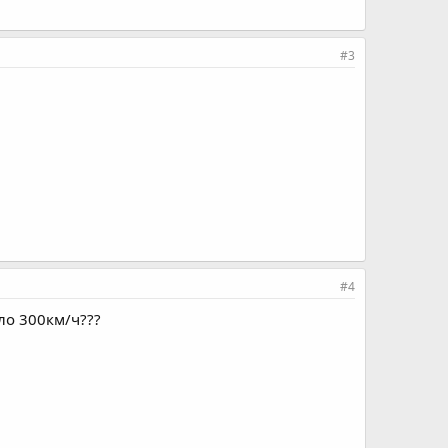
#3
#4
ло 300км/ч???