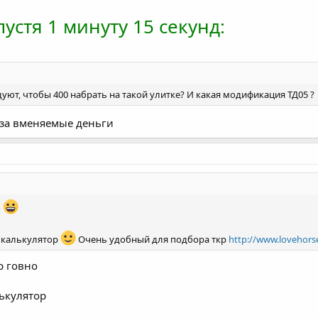
устя 1 минуту 15 секунд:
уют, чтобы 400 набрать на такой улитке? И какая модификация ТД05 ?
 за вменяемые деньги
о
й калькулятор
Очень удобный для подбора ткр
http://www.lovehor
р говно
лькулятор