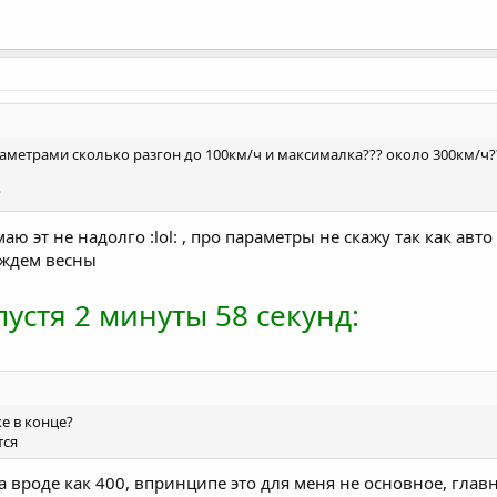
раметрами сколько разгон до 100км/ч и максималка??? около 300км/ч?
?
маю эт не надолго :lol: , про параметры не скажу так как а
 ждем весны
устя 2 минуты 58 секунд:
ке в конце?
тся
 да вроде как 400, впринципе это для меня не основное, главн