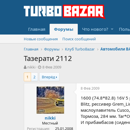
Главная
Форумы
Что нового?
Поль
Новые сообщения
Поиск сообщений
Главная
Форумы
Клуб TurboBazar
Автомобили В
Тазерати 2112
А
Д
nikki
8 Фев 2009
в
а
1
2
Вперёд
т
т
о
а
р
н
8 Фев 2009
т
а
1600 (74.8*82.8) 16V 5
е
ч
м
а
Blitz, рессивер Grem_L
ы
л
маслоулавитель Cusco, 
а
Тормоза, 284 мм. Tar*
nikki
И прибамбасов (сидень
Местный
Регистрация
25.01.2008