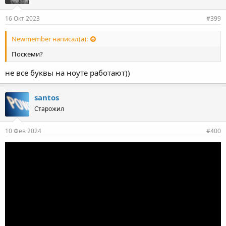
16 Окт 2023
#399
Newmember написал(а):
Поскеми?
не все буквы на ноуте работают))
santos
Старожил
10 Фев 2024
#400