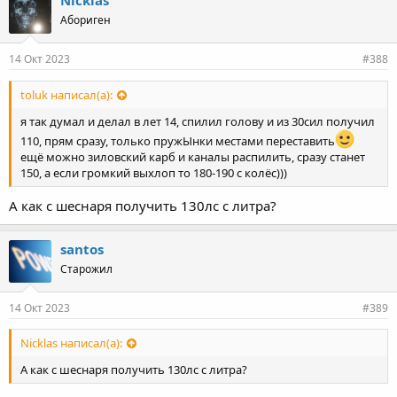
Nicklas
Абориген
14 Окт 2023
#388
toluk написал(а):
я так думал и делал в лет 14, спилил голову и из 30сил получил
110, прям сразу, только пружЫнки местами переставить
ещё можно зиловский карб и каналы распилить, сразу станет
150, а если громкий выхлоп то 180-190 с колёс)))
А как с шеснаря получить 130лс с литра?
santos
Старожил
14 Окт 2023
#389
Nicklas написал(а):
А как с шеснаря получить 130лс с литра?