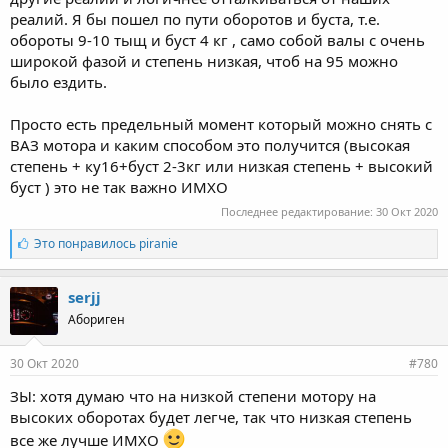
реалий. Я бы пошел по пути оборотов и буста, т.е.
обороты 9-10 тыщ и буст 4 кг , само собой валы с очень
широкой фазой и степень низкая, чтоб на 95 можно
было ездить.
Просто есть предельный момент который можно снять с
ВАЗ мотора и каким способом это получится (высокая
степень + ку16+буст 2-3кг или низкая степень + высокий
буст ) это не так важно ИМХО
Последнее редактирование:
30 Окт 2020
Л
Это понравилось
piranie
а
й
к
serjj
и
Абориген
:
30 Окт 2020
#780
ЗЫ: хотя думаю что на низкой степени мотору на
высоких оборотах будет легче, так что низкая степень
все же лучше ИМХО