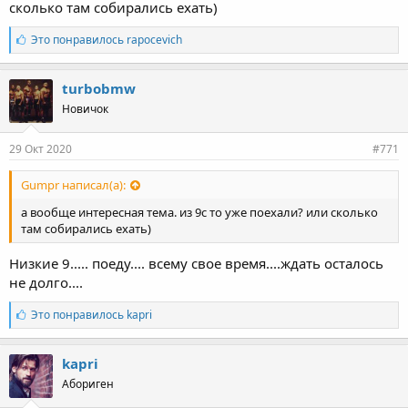
сколько там собирались ехать)
Л
Это понравилось
rapocevich
а
й
к
turbobmw
и
Новичок
:
29 Окт 2020
#771
Gumpr написал(а):
а вообще интересная тема. из 9с то уже поехали? или сколько
там собирались ехать)
Низкие 9..... поеду.... всему свое время....ждать осталось
не долго....
Л
Это понравилось
kapri
а
й
к
kapri
и
Абориген
: