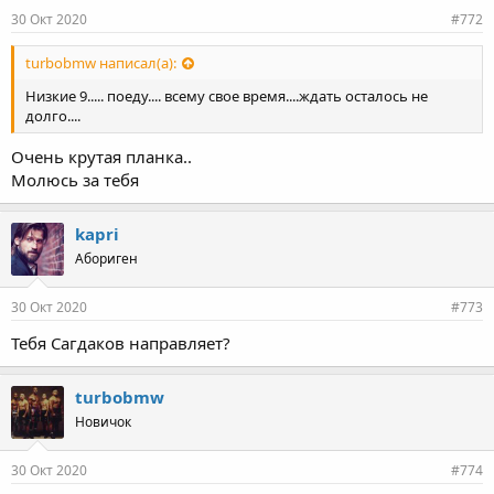
30 Окт 2020
#772
turbobmw написал(а):
Низкие 9..... поеду.... всему свое время....ждать осталось не
долго....
Очень крутая планка..
Молюсь за тебя
kapri
Абориген
30 Окт 2020
#773
Тебя Сагдаков направляет?
turbobmw
Новичок
30 Окт 2020
#774