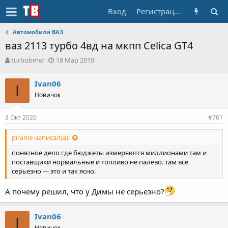
Вход
Регистрация
Автомобили ВАЗ
ваз 2113 турбо 4вд на мкпп Celica GT4
А
Д
turbobmw
18 Мар 2019
в
а
т
т
Ivan06
о
I
а
Новичок
р
н
т
а
е
ч
3 Окт 2020
#761
м
а
ы
л
piranie написал(а):
а
понятное дело где бюджеты измеряются миллионами там и
поставщики нормальные и топливо не палево. там все
серьезно --- это и так ясно.
А почему решил, что у Димы не серьезно?
Ivan06
I
Новичок