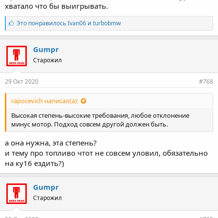
хватало что бы выигрывать.
Л
Это понравилось
Ivan06
и
turbobmw
а
й
к
Gumpr
и
Старожил
:
29 Окт 2020
#768
rapocevich написал(а):
Высокая степень-высокие требования, любое отклонение
минус мотор. Подход совсем другой должен быть.
а она нужна, эта степень?
и тему про топливо чтот не совсем уловил, обязательно
на ку16 ездить?)
Gumpr
Старожил