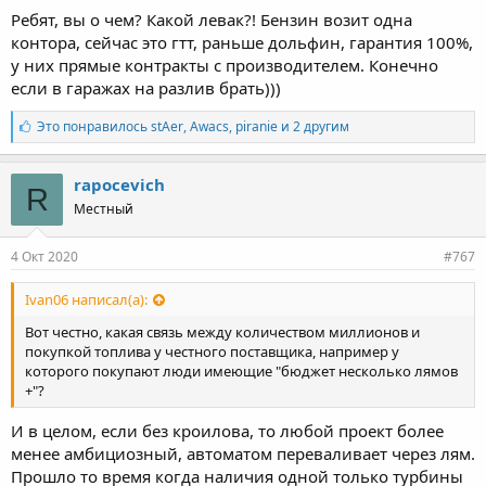
Ребят, вы о чем? Какой левак?! Бензин возит одна
контора, сейчас это гтт, раньше дольфин, гарантия 100%,
у них прямые контракты с производителем. Конечно
если в гаражах на разлив брать)))
Л
Это понравилось
stAer
,
Awacs
,
piranie и 2 другим
а
й
к
rapocevich
R
и
Местный
:
4 Окт 2020
#767
Ivan06 написал(а):
Вот честно, какая связь между количеством миллионов и
покупкой топлива у честного поставщика, например у
которого покупают люди имеющие "бюджет несколько лямов
+"?
И в целом, если без кроилова, то любой проект более
менее амбициозный, автоматом переваливает через лям.
Прошло то время когда наличия одной только турбины