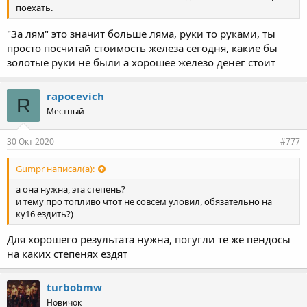
поехать.
"За лям" это значит больше ляма, руки то руками, ты
просто посчитай стоимость железа сегодня, какие бы
золотые руки не были а хорошее железо денег стоит
rapocevich
R
Местный
30 Окт 2020
#777
Gumpr написал(а):
а она нужна, эта степень?
и тему про топливо чтот не совсем уловил, обязательно на
ку16 ездить?)
Для хорошего результата нужна, погугли те же пендосы
на каких степенях ездят
turbobmw
Новичок