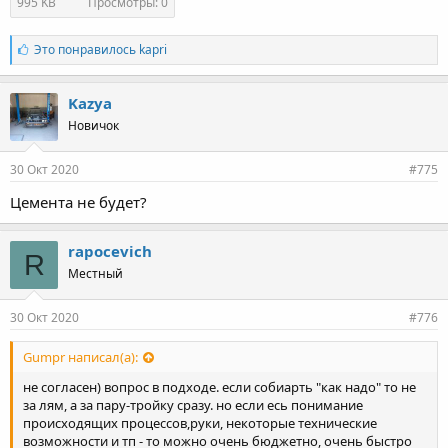
995 KB
Просмотры: 0
Л
Это понравилось
kapri
а
й
к
Kazya
и
Новичок
:
30 Окт 2020
#775
Цемента не будет?
rapocevich
R
Местный
30 Окт 2020
#776
Gumpr написал(а):
не согласен) вопрос в подходе. если собиарть "как надо" то не
за лям, а за пару-тройку сразу. но если есь понимание
происходящих процессов,руки, некоторые технические
возможности и тп - то можно очень бюджетно, очень быстро