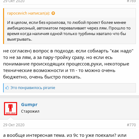
29 Окт 2020
#769
rapocevich написал(а):
И в целом, если без кроилова, то любой проект более менее
амбициозный, автоматом переваливает через лям. Прошло то
время когда наличия одной только турбины хватало что бы
выигрывать.
не согласен) вопрос в подходе. если собиарть "как надо"
то не за лям, а за пару-тройку сразу. но если есь
понимание происходящих процессов,руки, некоторые
технические возможности и тп - то можно очень
бюджетно, очень быстро поехать.
Л
Это понравилось
piranie
а
й
к
Gumpr
и
Старожил
:
29 Окт 2020
#770
а вообще интересная тема. из 9с то уже поехали? или