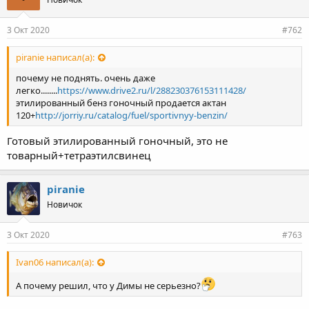
3 Окт 2020
#762
piranie написал(а):
почему не поднять. очень даже
легко........
https://www.drive2.ru/l/288230376153111428/
этилированный бенз гоночный продается актан
120+
http://jorriy.ru/catalog/fuel/sportivnyy-benzin/
Готовый этилированный гоночный, это не
товарный+тетраэтилсвинец
piranie
Новичок
3 Окт 2020
#763
Ivan06 написал(а):
А почему решил, что у Димы не серьезно?