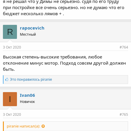
я не решал что у Димы не серьезно. судя по его труду
при постройке все очень серьезно. но не думаю что его
бюджет несколько лямов + .
rapocevich
R
Местный
3 Окт 2020
#764
Высокая степень-высокие требования, любое
отклонение минус мотор. Подход совсем другой должен
быть.
Л
Это понравилось
piranie
а
й
к
Ivan06
I
и
Новичок
:
3 Окт 2020
#765
piranie написал(а):