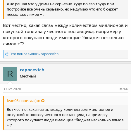
я не решал что у Димы не серьезно. судя по его труду при
постройке все очень серьезно. но не думаю что его бюджет
несколько лямов + .
Вот честно, какая связь между количеством миллионов и
покупкой топлива у честного поставщика, например у
которого покупают люди имеющие "бюджет несколько
лямов +"?
Л
Это понравилось
rapocevich
а
й
к
rapocevich
R
и
Местный
:
3 Окт 2020
#766
Ivan06 написал(а):
Вот честно, какая связь между количеством миллионов и
покупкой топлива у честного поставщика, например у
которого покупают люди имеющие "бюджет несколько лямов
+"?