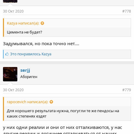
30 Окт 2020
#778
Kazya написал(а):
Цемента не будет?
Задумывался, но пока точно нет....
Л
Это понравилось
Kazya
а
й
к
serjj
и
Абориген
:
30 Окт 2020
#779
rapocevich написал(а):
Для хорошего результата нужна, погугли те же пендосы на
каких степенях ездят
у них одни реалии и они от них отталкиваются, у нас
другие реалии и логичнее отталкиваться от наших