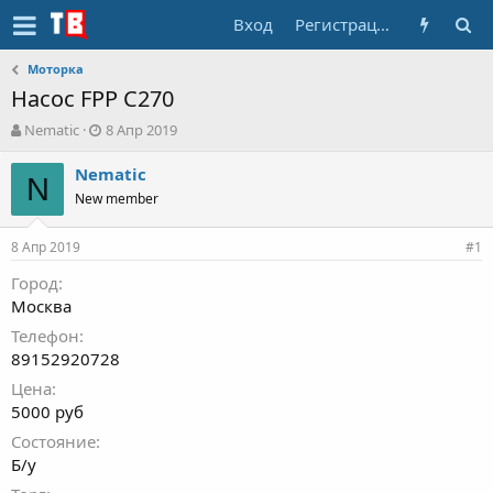
Вход
Регистрация
Моторка
Насос FPP С270
А
Д
Nematic
8 Апр 2019
в
а
т
т
Nematic
N
о
а
New member
р
н
т
а
8 Апр 2019
е
ч
#1
м
а
Город
ы
л
Москва
а
Телефон
89152920728
Цена
5000 руб
Состояние
Б/у