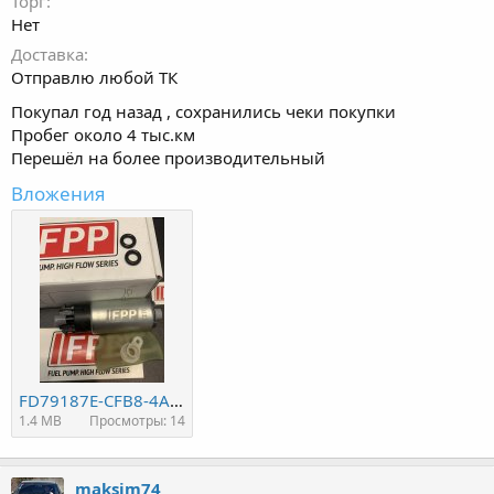
Торг
Нет
Доставка
Отправлю любой ТК
Покупал год назад , сохранились чеки покупки
Пробег около 4 тыс.км
Перешёл на более производительный
Вложения
FD79187E-CFB8-4AFD-8EE7-DE23386E9CA4.jpeg
1.4 MB
Просмотры: 14
maksim74