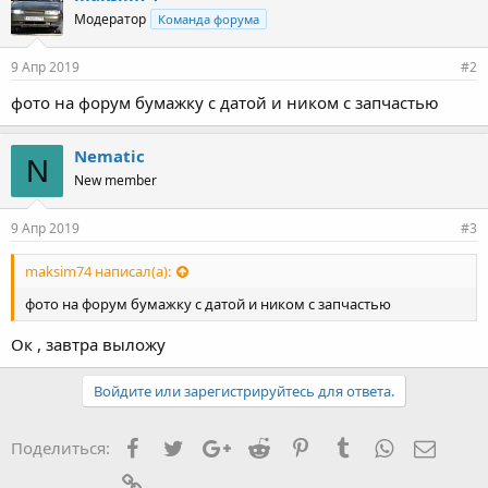
Модератор
Команда форума
9 Апр 2019
#2
фото на форум бумажку с датой и ником с запчастью
Nematic
N
New member
9 Апр 2019
#3
maksim74 написал(а):
фото на форум бумажку с датой и ником с запчастью
Ок , завтра выложу
Войдите или зарегистрируйтесь для ответа.
Facebook
Twitter
Google+
Reddit
Pinterest
Tumblr
WhatsApp
Элект
Поделиться:
Ссылка