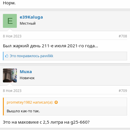
Норм.
e39Kaluga
E
Местный
8 Ноя 2023
#708
Был жаркий день 211-е июля 2021-го года...
Л
Это понравилось
pavvlikk
а
й
к
Muxa
и
Новичок
:
8 Ноя 2023
#709
prometey1982 написал(а):
Вышло как-то так.
Это на маховике с 2,5 литра на g25-660?