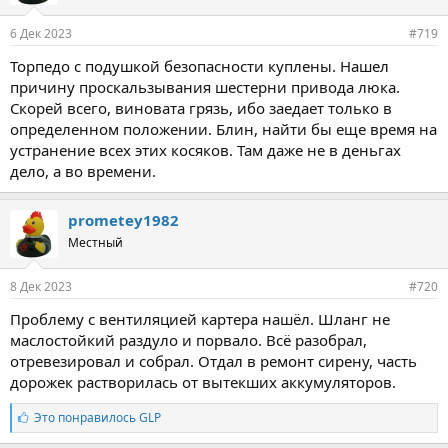
6 Дек 2023
#719
Торпедо с подушкой безопасности куплены. Нашел
причину проскальзывания шестерни привода люка.
Скорей всего, виновата грязь, ибо заедает только в
определенном положении. Блин, найти бы еще время на
устранение всех этих косяков. Там даже не в деньгах
дело, а во времени.
prometey1982
Местный
8 Дек 2023
#720
Проблему с вентиляцией картера нашёл. Шланг не
маслостойкий раздуло и порвало. Всё разобрал,
отревезировал и собрал. Отдал в ремонт сирену, часть
дорожек растворилась от вытекших аккумуляторов.
Л
Это понравилось
GLP
а