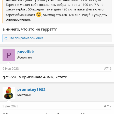
на 840 сил с двех турбин у которых заявленно 550 с каждой.
Гарет не может себе позволить собрать гтр на 1100 сил? А по
факту турба с 50 входом так и даёт 420 сил в пике. Думаю что
гарет обманывает
, 54 вход это 450 -480 сил. Рад бы увидеть
опровержение.
а ничего, что это не гарретт?
Л
Это понравилось
Muxa
а
й
к
pavvlikk
P
и
Абориген
:
9 Ноя 2023
#716
g25-550 в оригинале 48мм, кстати.
prometey1982
Местный
3 Дек 2023
#717