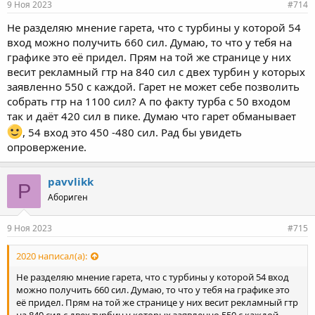
9 Ноя 2023
#714
Не разделяю мнение гарета, что с турбины у которой 54
вход можно получить 660 сил. Думаю, то что у тебя на
графике это её придел. Прям на той же странице у них
весит рекламный гтр на 840 сил с двех турбин у которых
заявленно 550 с каждой. Гарет не может себе позволить
собрать гтр на 1100 сил? А по факту турба с 50 входом
так и даёт 420 сил в пике. Думаю что гарет обманывает
, 54 вход это 450 -480 сил. Рад бы увидеть
опровержение.
pavvlikk
P
Абориген
9 Ноя 2023
#715
2020 написал(а):
Не разделяю мнение гарета, что с турбины у которой 54 вход
можно получить 660 сил. Думаю, то что у тебя на графике это
её придел. Прям на той же странице у них весит рекламный гтр