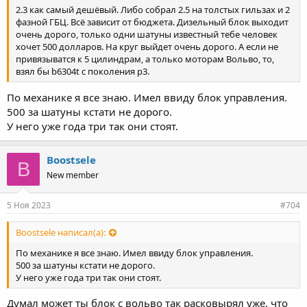
2.3 как самый дешёвый. Либо собрал 2.5 на толстых гильзах и 2
фазной ГБЦ. Всё зависит от бюджета. Дизельный блок выходит
очень дорого, только одни шатуны известный тебе человек
хочет 500 долларов. На круг выйдет очень дорого. А если не
привязыватся к 5 цилиндрам, а только моторам Вольво, то,
взял бы b6304t с поколения p3.
По механике я все знаю. Имел ввиду блок управления.
500 за шатуны кстати не дорого.
У него уже года три так они стоят.
Boostsele
B
New member
5 Ноя 2023
#704
Boostsele написал(а):
По механике я все знаю. Имел ввиду блок управления.
500 за шатуны кстати не дорого.
У него уже года три так они стоят.
Думал может ты блок с вольво так расковырял уже, что