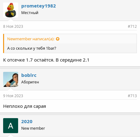
prometey1982
Местный
8 Ноя 2023
#712
Newmember написал(а):
А со скольки у тебя 1bar?
К отсечке 1.7 остаётся. В середине 2.1
boblrc
Абориген
9 Ноя 2023
#713
Неплохо для сарая
2020
New member