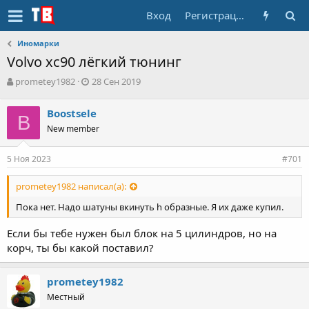
Вход
Регистрация
Иномарки
Volvo xc90 лёгкий тюнинг
А
Д
prometey1982
28 Сен 2019
в
а
т
т
Boostsele
о
B
а
New member
р
н
т
а
е
ч
5 Ноя 2023
#701
м
а
ы
л
prometey1982 написал(а):
а
Пока нет. Надо шатуны вкинуть h образные. Я их даже купил.
Если бы тебе нужен был блок на 5 цилиндров, но на
корч, ты бы какой поставил?
prometey1982
Местный