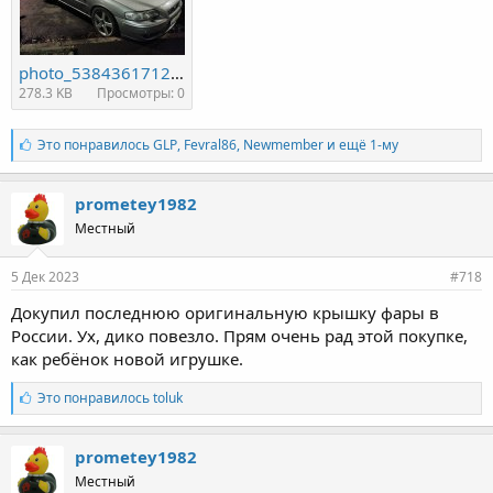
photo_5384361712154693576_y.jpg
278.3 KB
Просмотры: 0
Л
Это понравилось
GLP
,
Fevral86
,
Newmember и ещё 1-му
а
й
к
prometey1982
и
Местный
:
5 Дек 2023
#718
Докупил последнюю оригинальную крышку фары в
России. Ух, дико повезло. Прям очень рад этой покупке,
как ребёнок новой игрушке.
Л
Это понравилось
toluk
а
й
к
prometey1982
и
Местный
: