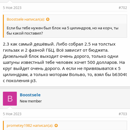
5 Ноя 2023
#702
Boostsele написал(а):
Если бы тебе нужен был блок на 5 цилиндров, но на корч, ты
бы какой поставил?
2.3 как самый дешёвый. Либо собрал 2.5 на толстых
гильзах и 2 фазной ГБЦ. Всё зависит от бюджета.
Дизельный блок выходит очень дорого, только одни
шатуны известный тебе человек хочет 500 долларов. На
круг выйдет очень дорого. А если не привязыватся к 5
цилиндрам, а только моторам Вольво, то, взял бы b6304t
с поколения p3.
Boostsele
B
New member
5 Ноя 2023
#703
prometey1982 написал(а):