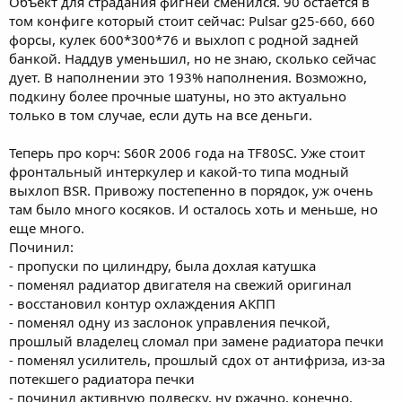
Объект для страдания фигней сменился. 90 остается в
том конфиге который стоит сейчас: Pulsar g25-660, 660
форсы, кулек 600*300*76 и выхлоп с родной задней
банкой. Наддув уменьшил, но не знаю, сколько сейчас
дует. В наполнении это 193% наполнения. Возможно,
подкину более прочные шатуны, но это актуально
только в том случае, если дуть на все деньги.
Теперь про корч: S60R 2006 года на TF80SC. Уже стоит
фронтальный интеркулер и какой-то типа модный
выхлоп BSR. Привожу постепенно в порядок, уж очень
там было много косяков. И осталось хоть и меньше, но
еще много.
Починил:
- пропуски по цилиндру, была дохлая катушка
- поменял радиатор двигателя на свежий оригинал
- восстановил контур охлаждения АКПП
- поменял одну из заслонок управления печкой,
прошлый владелец сломал при замене радиатора печки
- поменял усилитель, прошлый сдох от антифриза, из-за
потекшего радиатора печки
- починил активную подвеску, ну ржачно, конечно,