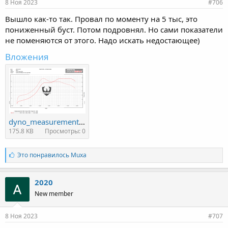
8 Ноя 2023
#706
Вышло как-то так. Провал по моменту на 5 тыс, это
пониженный буст. Потом подровнял. Но сами показатели
не поменяются от этого. Надо искать недостающее)
Вложения
dyno_measurements.png
175.8 KB
Просмотры: 0
Л
Это понравилось
Muxa
а
й
к
2020
и
New member
:
8 Ноя 2023
#707