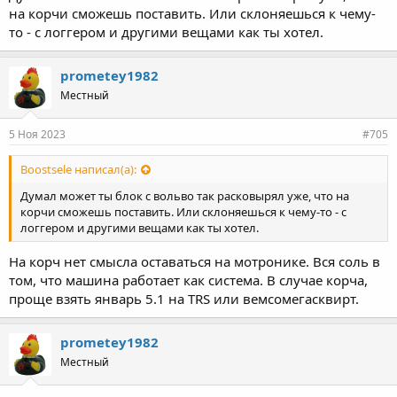
на корчи сможешь поставить. Или склоняешься к чему-
то - с логгером и другими вещами как ты хотел.
prometey1982
Местный
5 Ноя 2023
#705
Boostsele написал(а):
Думал может ты блок с вольво так расковырял уже, что на
корчи сможешь поставить. Или склоняешься к чему-то - с
логгером и другими вещами как ты хотел.
На корч нет смысла оставаться на мотронике. Вся соль в
том, что машина работает как система. В случае корча,
проще взять январь 5.1 на TRS или вемсомегасквирт.
prometey1982
Местный