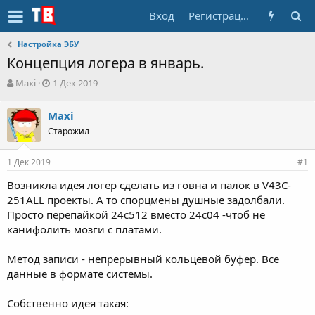
Вход
Регистрация
Настройка ЭБУ
Концепция логера в январь.
А
Д
Maxi
1 Дек 2019
в
а
т
т
Maxi
о
а
Старожил
р
н
т
а
е
ч
1 Дек 2019
#1
м
а
ы
л
Возникла идея логер сделать из говна и палок в V43C-
а
251ALL проекты. А то спорцмены душные задолбали.
Просто перепайкой 24с512 вместо 24с04 -чтоб не
канифолить мозги с платами.
Метод записи - непрерывный кольцевой буфер. Все
данные в формате системы.
Собственно идея такая: