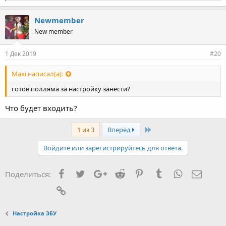
а
й
к
Newmember
и
New member
:
1 Дек 2019
#20
Maxi написал(а):
готов полляма за настройку занести?
Что будет входить?
Last
1 из 3
Вперёд
Войдите или зарегистрируйтесь для ответа.
Facebook
Twitter
Google+
Reddit
Pinterest
Tumblr
WhatsApp
Элект
Поделиться:
Ссылка
Настройка ЭБУ