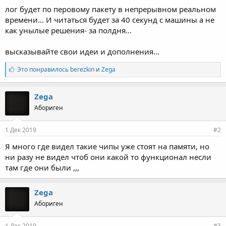
лог будет по перовому пакету в непрерывном реальном
времени... И читаться будет за 40 секунд с машины а не
как унылые решения- за полдня...
высказывайте свои идеи и дополнения...
Л
Это понравилось
berezkin
и
Zega
а
й
к
Zega
и
Абориген
:
1 Дек 2019
#2
Я много где видел такие чипы уже стоят на памяти, но
ни разу не видел чтоб они какой то функционал несли
там где они были ,,,
Zega
Абориген
1 Дек 2019
#3