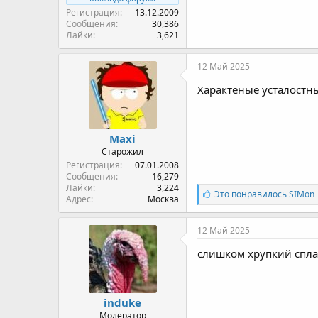
Регистрация
13.12.2009
Сообщения
30,386
Лайки
3,621
12 Май 2025
Характеные усталостн
Maxi
Старожил
Регистрация
07.01.2008
Сообщения
16,279
Лайки
3,224
Л
Это понравилось
SIMon
Адрес
Москва
а
й
к
12 Май 2025
и
:
слишком хрупкий спла
induke
Модератор