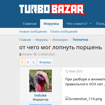
Главная
Форумы
Что нового?
Поль
Новые сообщения
Поиск сообщений
Главная
Форумы
Иномарки
Техничка
от чего мог лопнуть поршень
А
Д
induke
12 Май 2025
в
а
1
2
3
Вперёд
т
т
о
а
р
н
12 Май 2025
т
а
При разборе и внимате
е
ч
м
а
правильного УОЗ нет ,
ы
л
а
induke
Модератор
Команда форума