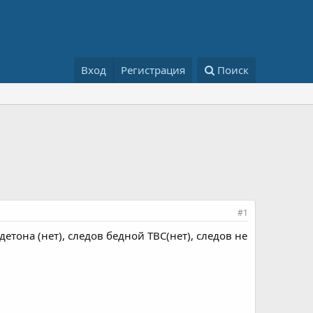
Вход
Регистрация
Поиск
#1
тона (нет), следов бедной ТВС(нет), следов не