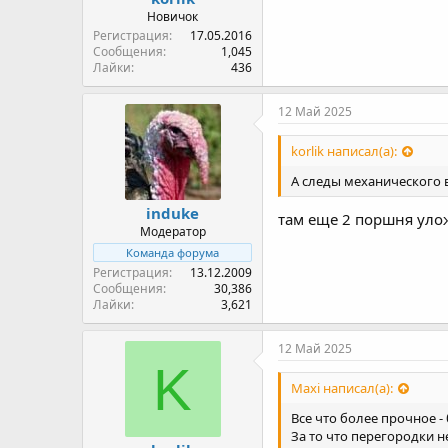
Новичок
Регистрация
17.05.2016
Сообщения
1,045
Лайки
436
12 Май 2025
korlik написал(а):
А следы механического 
induke
там еще 2 поршня улож
Модератор
Команда форума
Регистрация
13.12.2009
Сообщения
30,386
Лайки
3,621
12 Май 2025
K
Maxi написал(а):
Все что более прочное - 
За то что перегородки н