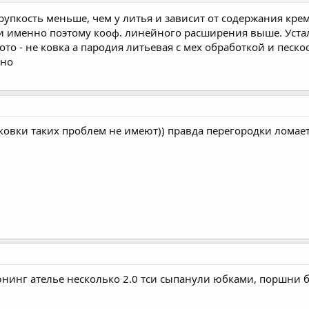
рупкость меньше, чем у литья и зависит от содержания кре
 и именно поэтому кооф. линейного расширения выше. Уста
ото - не ковка а пародия литьевая с мех обработкой и песк
вно
ковки таких проблем не имеют)) правда перегородки ломает 
юнинг ателье несколько 2.0 тси сыпанули юбками, поршни б