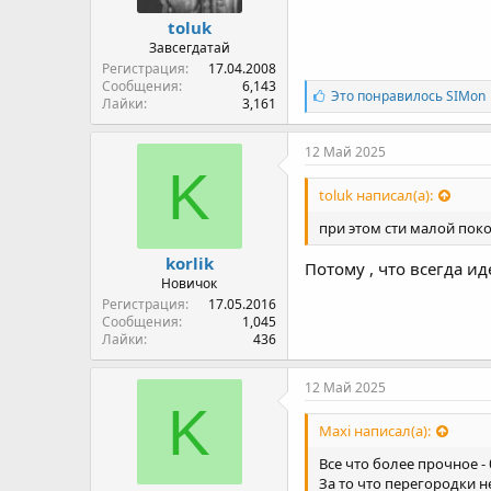
toluk
Завсегдатай
Регистрация
17.04.2008
Сообщения
6,143
Л
Это понравилось
SIMon
Лайки
3,161
а
й
к
12 Май 2025
и
K
:
toluk написал(а):
при этом сти малой поко
korlik
Потому , что всегда 
Новичок
Регистрация
17.05.2016
Сообщения
1,045
Лайки
436
12 Май 2025
K
Maxi написал(а):
Все что более прочное - 
За то что перегородки н