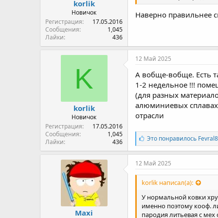
korlik
Новичок
Наверно правильнее ск
Регистрация
17.05.2016
Сообщения
1,045
Лайки
436
12 Май 2025
K
А вобще-вобще. Есть т
1-2 недельное !!! пом
(для разных материал
алюминиевых сплавах.
korlik
отрасли
Новичок
Регистрация
17.05.2016
Сообщения
1,045
Л
Это понравилось
Fevral
Лайки
436
а
й
к
12 Май 2025
и
:
korlik написал(а):
У нормальной ковки хру
именно поэтому кооф. ли
Maxi
пародия литьевая с мех