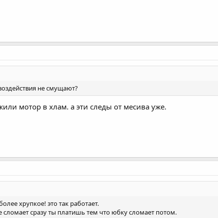
воздействия не смущают?
или мотор в хлам. а эти следы от месива уже.
более хрупкое! это так работает.
е сломает сразу ты платишь тем что юбку сломает потом.