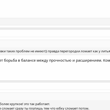
вки таких проблем не имеют)) правда перегородки ломает как у литья
идет борьба в балансе между прочностью и расширением. К
более хрупкое! это так работает.
е сломает сразу ты платишь тем что юбку сломает потом.