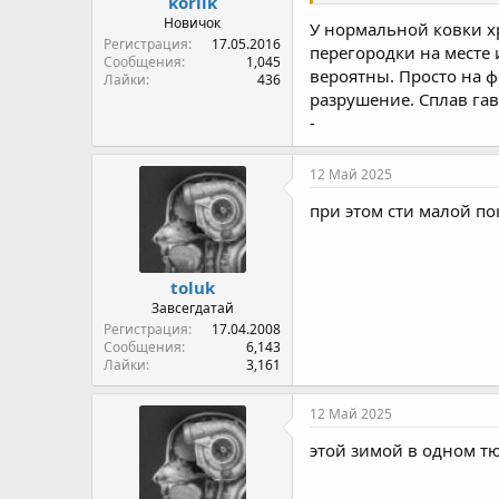
korlik
Новичок
У нормальной ковки х
Регистрация
17.05.2016
перегородки на месте
Сообщения
1,045
вероятны. Просто на ф
Лайки
436
разрушение. Сплав га
-
12 Май 2025
при этом сти малой по
toluk
Завсегдатай
Регистрация
17.04.2008
Сообщения
6,143
Лайки
3,161
12 Май 2025
этой зимой в одном т