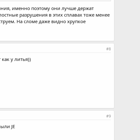
мния, именно поэтому они лучше держат
лостные разрушения в этих сплавах тоже менее
оструем. На сломе даже видно хрупкое
#8
как у литья))
#9
ыли JE