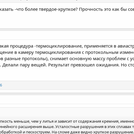
азать -что более твердое-хрупкое? Прочность это как бы со
акая процедура -термоциклирование, применяется в авиастр
ещение в камеру термоциклирования с протокольным измене
ов разные протоколы), снимает основную массу проблем с 
 Делали пару вещей. Результат превзошел ожидания. Но ст
86
пкость меньше, чем у литья и зависит от содержания кремния, именн
нейного расширения выше. Усталостные разрушения в этих сплавах то
 обработкой и пескоструем. На сломе даже видно хрупкое разрушение.