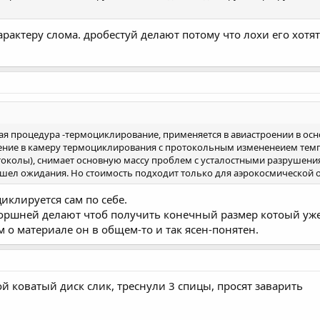
арактеру слома. дробестуй делают потому что лохи его хотят
ая процедура -термоциклирование, применяется в авиастроении в осно
щение в камеру термоциклирования с протокольным измененеием темпер
околы), снимает основную массу проблем с усталостными разрушения
ошел ожидания. Но стоимость подходит только для аэрокосмической 
иклируется сам по себе.
ршней делают чтоб получить конечный размер котоый уже
о материале он в общем-то и так ясен-понятен.
й коватый диск слик, треснули 3 спицы, просят заварить