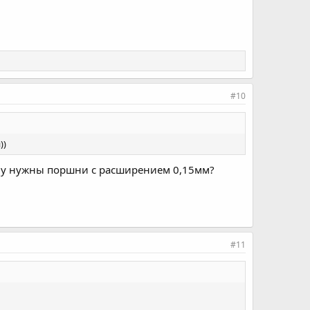
#10
))
ому нужны поршни с расширением 0,15мм?
#11