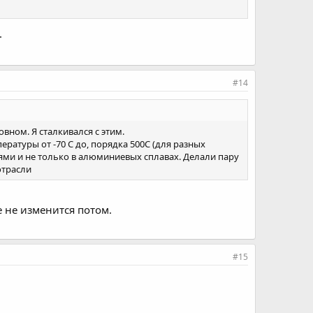
.
#14
вном. Я сталкивался с этим.
атуры от -70 С до, порядка 500С (для разных
ми и не только в алюминиевых сплавах. Делали пару
отрасли
 не изменится потом.
#15