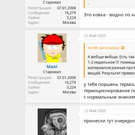
Старожил
-
Регистрация
07.01.2008
Сообщения
16,279
Это ковка - видно по х
Лайки
3,224
Адрес
Москва
12 Май 2025
korlik написал(а):
А вобще-вобще. Есть так
1-2 недельное !!! поме
Maxi
материалов разные прот
Старожил
вещей. Результат превз
Регистрация
07.01.2008
Сообщения
16,279
у тебя поршень термоц
Лайки
3,224
термоциклирование по
Адрес
Москва
с нормальным знанием 
12 Май 2025
принесли тут очередно