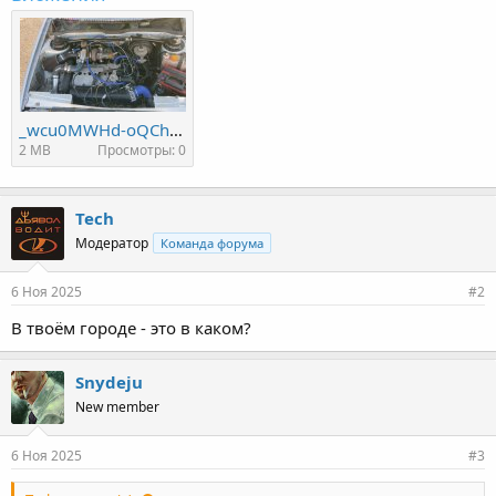
_wcu0MWHd-oQChbFV4GvFEriGYgKnWjqy6E88WV55nMKzakstgttjuA_z-t0iH4p0JdprLGNxUaUtroaMjf2qJZ5.jpg
2 MB
Просмотры: 0
Tech
Модератор
Команда форума
6 Ноя 2025
#2
В твоём городе - это в каком?
Snydeju
New member
6 Ноя 2025
#3