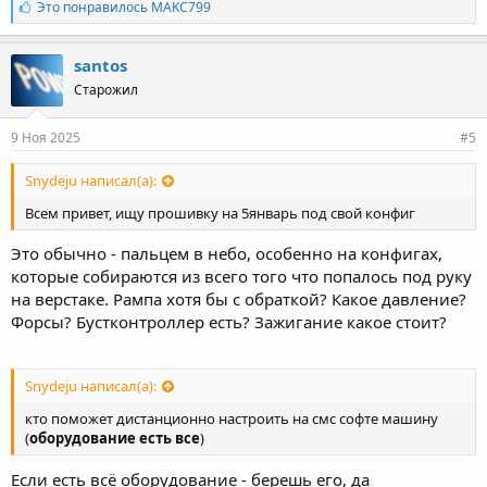
Л
Это понравилось
MAKC799
а
й
к
santos
и
Старожил
:
9 Ноя 2025
#5
Snydeju написал(а):
Всем привет, ищу прошивку на 5январь под свой конфиг
Это обычно - пальцем в небо, особенно на конфигах,
которые собираются из всего того что попалось под руку
на верстаке. Рампа хотя бы с обраткой? Какое давление?
Форсы? Бустконтроллер есть? Зажигание какое стоит?
Snydeju написал(а):
кто поможет дистанционно настроить на смс софте машину
(
оборудование есть все
)
Если есть всё оборудование - берешь его, да