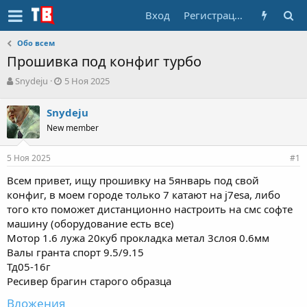
Вход
Регистрация
Обо всем
Прошивка под конфиг турбо
А
Д
Snydeju
5 Ноя 2025
в
а
т
т
Snydeju
о
а
New member
р
н
т
а
е
ч
5 Ноя 2025
#1
м
а
ы
л
Всем привет, ищу прошивку на 5январь под свой
а
конфиг, в моем городе только 7 катают на j7esa, либо
того кто поможет дистанционно настроить на смс софте
машину (оборудование есть все)
Мотор 1.6 лужа 20куб прокладка метал 3слоя 0.6мм
Валы гранта спорт 9.5/9.15
Тд05-16г
Ресивер брагин старого образца
Вложения