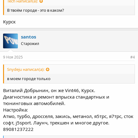
Tech написал(а):
В твоём городе - это в каком?
Курск
santos
Старожил
9 Ноя 2025
#4
Snydeju написал(а):
в моем городе только
Виталий Добрынин, он же Vint46, Курск.
Диагностика и ремонт впрыска стандартных и
тюнинговых автомобилей.
Настройка:
Атмо, турбо, дросселя, закись, метанол, я5трс, я7трс, сток
софт, j5sport. Лаунч, трекшен и многое другое.
89081237222