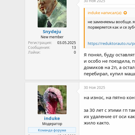
30 Ноя 2025
и
:
induke написал(а):
не заменяемы вообще. я 
порверяется как и се зу
Snydeju
New member
Регистрация
03.05.2025
https://reduktorauto.ru/
Сообщения
13
Лайки
0
Я понял, буду оставля
и особо не поездила, 
домиков на 2п, а оста
перебирал, купил маши
30 Ноя 2025
на износ, на пятно ко
за 30 лет с этими гп т
их удаление от оси ка
induke
жило както.
Модератор
Команда форума