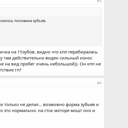
#3
алилось половина зубьев.
оричка на 15зубов, видно что кпп перебиралась
 ну там действительно виден сильный износ
е на вид пробег очень небольшой)). Он кпп не
тствие гп?
#4
о их только не делал... возможно форма зубьев и
что это нормально. на сток моторе мошт оно и