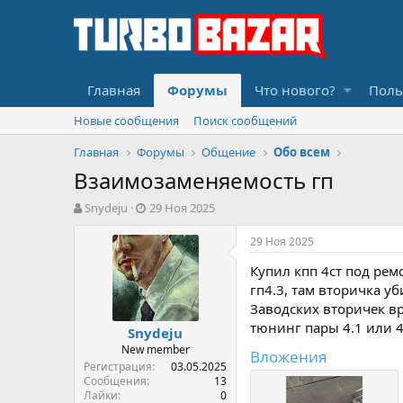
Главная
Форумы
Что нового?
Поль
Новые сообщения
Поиск сообщений
Главная
Форумы
Общение
Обо всем
Взаимозаменяемость гп
А
Д
Snydeju
29 Ноя 2025
в
а
т
т
29 Ноя 2025
о
а
Купил кпп 4ст под ремо
р
н
т
а
гп4.3, там вторичка уб
е
ч
Заводских вторичек вр
м
а
тюнинг пары 4.1 или 4
Snydeju
ы
л
New member
а
Вложения
Регистрация
03.05.2025
Сообщения
13
Лайки
0