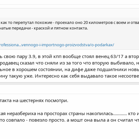
как то перепутал похожие - проехало оно 20 километров с воем и отв
бчатые передачи - краской и пятном контакта.
professiona...vennogo-i-importnogo-proizvodstva/o-podarkax/
ть свою пару 3.9, в этой кпп вообще стоял венец 63/17 а вт
продавец сказал что сняли из за того что вторую выбивало,
льное в хорошем состоянии, на дифе даже подшипники новы
ну такую уже. Интересно как себя выдавало такое несоотве
нтакта на шестернях посмотри.
акая неразбериха на просторах страны накопилась........... кт
кто совпало - повезло просто. а мошт она выла а он считал 