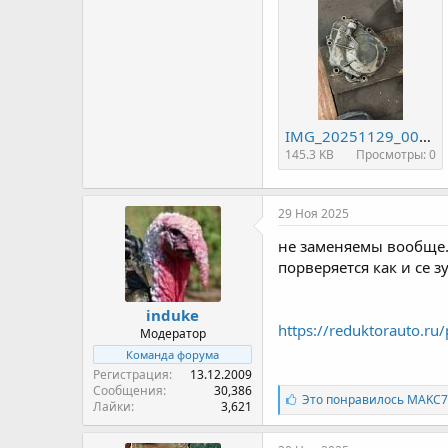
IMG_20251129_000805_538.jpg
145.3 KB
Просмотры: 0
29 Ноя 2025
не заменяемы вообще. 
порверяется как и се з
induke
https://reduktorauto.ru
Модератор
Команда форума
Регистрация
13.12.2009
Сообщения
30,386
Л
Это понравилось
MAKC7
Лайки
3,621
а
й
к