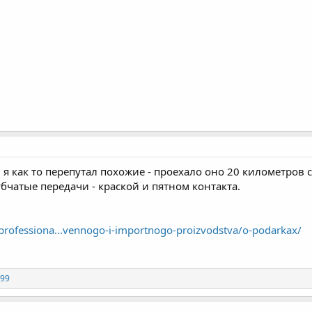
я как то перепутал похожие - проехало оно 20 километров 
убчатые передачи - краской и пятном контакта.
/professiona...vennogo-i-importnogo-proizvodstva/o-podarkax/
99