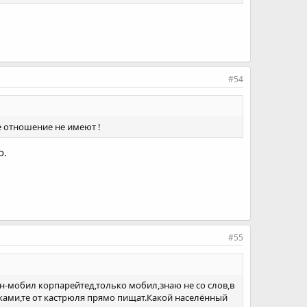
#54
е отношение не имеют !
о.
#55
н-мобил корпарейтед,только мобил,знаю не со слов,в
шками,те от кастрюля прямо пищат.Какой населённый