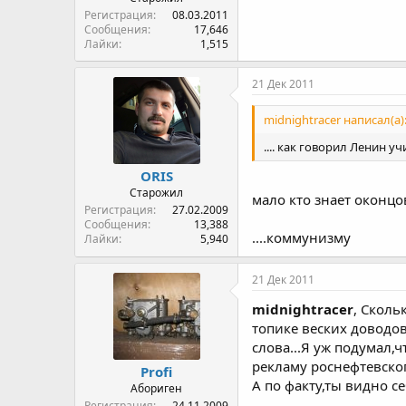
Регистрация
08.03.2011
Сообщения
17,646
Лайки
1,515
21 Дек 2011
midnightracer написал(а)
.... как говорил Ленин уч
ORIS
Старожил
мало кто знает оконцо
Регистрация
27.02.2009
Сообщения
13,388
....коммунизму
Лайки
5,940
21 Дек 2011
midnightracer
, Сколь
топике веских доводов
слова...Я уж подумал,
рекламу роснефтевског
Profi
А по факту,ты видно с
Абориген
Регистрация
24.11.2009