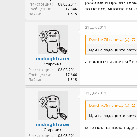
роботов и прочих гемо
Регистрация
08.03.2011
то не все, многие им 
Сообщения
17,646
Лайки
1,515
21 Дек 2011
Denchik76 написал(а):
Иди на лада.цц это расс
midnightracer
а в лансеры льется 5в-
Старожил
Регистрация
08.03.2011
Сообщения
17,646
Лайки
1,515
21 Дек 2011
Denchik76 написал(а):
Иди на лада.цц это расс
midnightracer
мне пох на твою ладу 
Старожил
Регистрация
08.03.2011