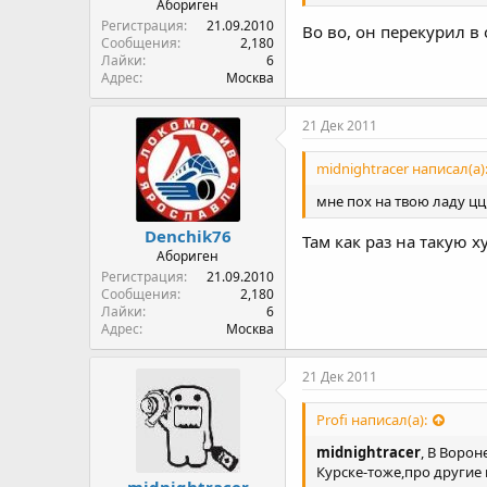
Абориген
Регистрация
21.09.2010
Во во, он перекурил в
Сообщения
2,180
Лайки
6
Адрес
Москва
21 Дек 2011
midnightracer написал(а)
мне пох на твою ладу ц
Denchik76
Там как раз на такую х
Абориген
Регистрация
21.09.2010
Сообщения
2,180
Лайки
6
Адрес
Москва
21 Дек 2011
Profi написал(а):
midnightracer
, В Воро
Курске-тоже,про другие
midnightracer