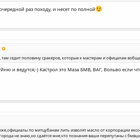
 очередной раз походу, и несет по полной
:
ц, там седит половину сракеров, которые к мастерам и офицалам вобщ
уйню и ведутся;-) Кастрол это Маза БМВ, ВАГ, Вольво если чт
неже,официалы по митцубанам лить изволят масло от корпорации ексо
 города не знаю,но сдаётся мне,что познания ваши перепутаны с бмв