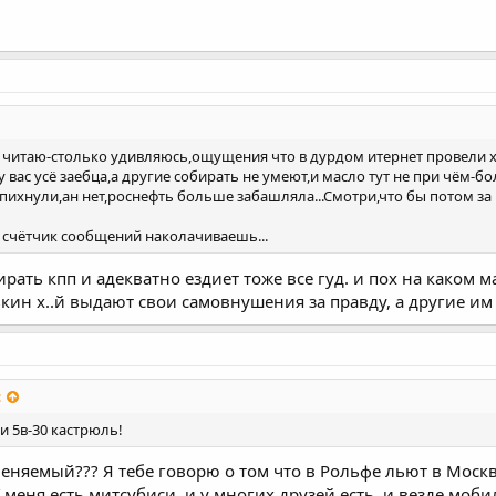
о читаю-столько удивляюсь,ощущения что в дурдом итернет провели х
у вас усё заебца,а другие собирать не умеют,и масло тут не при чём-б
 пихнули,ан нет,роснефть больше забашляла...Смотри,что бы потом з
е счётчик сообщений наколачиваешь...
ирать кпп и адекватно ездиет тоже все гуд. и пох на каком м
ин х..й выдают свои самовнушения за правду, а другие им в
:
 и 5в-30 кастрюль!
няемый??? Я тебе говорю о том что в Рольфе льют в Москве,
У меня есть митсубиси, и у многих друзей есть, и везде моб