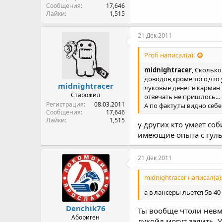
Сообщения
17,646
Лайки
1,515
21 Дек 2011
Profi написал(а):
midnightracer
, Скольк
доводов,кроме того,что 
midnightracer
луковые денег в карман
Старожил
отвечать не пришлось...
Регистрация
08.03.2011
А по факту,ты видно себ
Сообщения
17,646
Лайки
1,515
у других кто умеет соб
имеющие опыта с гульк
21 Дек 2011
midnightracer написал(а)
а в лансеры льется 5в-40
Denchik76
Ты вообще чтоли невме
Абориген
лукойл могут залить, 