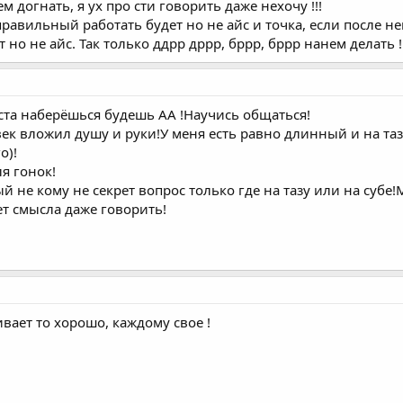
м догнать, я ух про сти говорить даже нехочу !!!
равильный работать будет но не айс и точка, если после 
 но не айс. Так только ддрр дррр, бррр, бррр нанем делать !!
аста наберёшься будешь АА !Научись общаться!
век вложил душу и руки!У меня есть равно длинный и на та
о)!
ля гонок!
й не кому не секрет вопрос только где на тазу или на субе
ет смысла даже говорить!
ивает то хорошо, каждому свое !