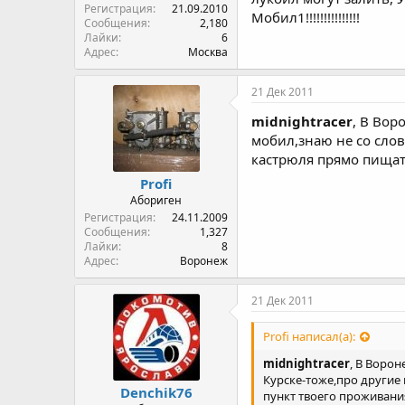
Регистрация
21.09.2010
Мобил1!!!!!!!!!!!!!!!
Сообщения
2,180
Лайки
6
Адрес
Москва
21 Дек 2011
midnightracer
, В Вор
мобил,знаю не со слов
кастрюля прямо пищат
Profi
Абориген
Регистрация
24.11.2009
Сообщения
1,327
Лайки
8
Адрес
Воронеж
21 Дек 2011
Profi написал(а):
midnightracer
, В Воро
Курске-тоже,про другие
Denchik76
пункт твоего проживания