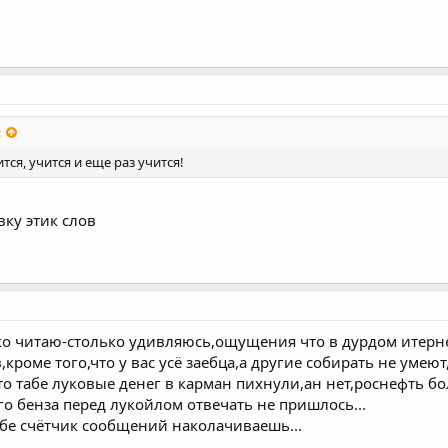
:
ится, учится и еще раз учится!
вку этик слов
ко читаю-столько удивляюсь,ощущения что в дурдом итерне
,кроме того,что у вас усё заебца,а другие собирать не умею
что табе луковые денег в карман пихнули,ан нет,роснефть б
о бенза перед лукойлом отвечать не пришлось...
ебе счётчик сообщений наколачиваешь...