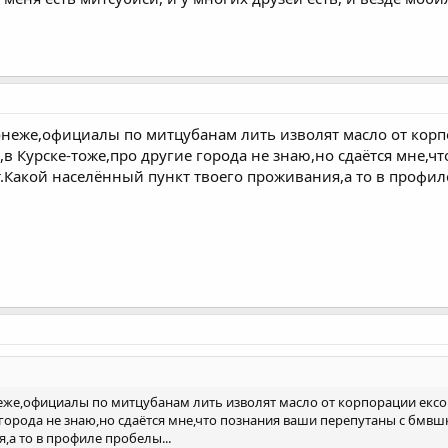
онеже,официалы по митцубанам лить изволят масло от кор
,в Курске-тоже,про другие города не знаю,но сдаётся мне,ч
.Какой населённый пункт твоего проживания,а то в профиле
неже,официалы по митцубанам лить изволят масло от корпорации ексо
 города не знаю,но сдаётся мне,что познания ваши перепутаны с бмв
,а то в профиле пробелы...