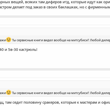
рных вещей, всяких там диферов итд, которые идут как ори
кастром делает под заказ в своих баклашках, но с фирменны
кажи
Ты сервисные книги видел вообще на митсубиси? Любой дилер 
40 и 5в-30 кастрюль!
кажи
Ты сервисные книги видел вообще на митсубиси? Любой дилер 
цц, там седит половину сракеров, которые к мастерам и оф