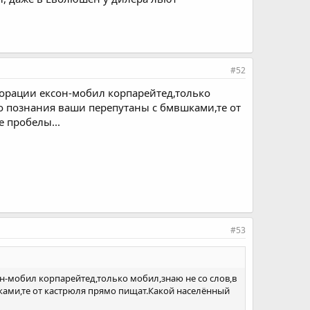
#52
порации ексон-мобил корпарейтед,только
то познания ваши перепутаны с бмвшками,те от
 пробелы...
#53
н-мобил корпарейтед,только мобил,знаю не со слов,в
шками,те от кастрюля прямо пищат.Какой населённый