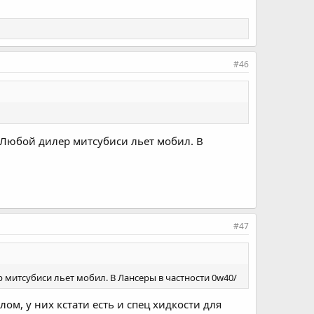
#46
Любой дилер митсубиси льет мобил. В
#47
митсубиси льет мобил. В Лансеры в частности 0w40/
ом, у них кстати есть и спец хидкости для