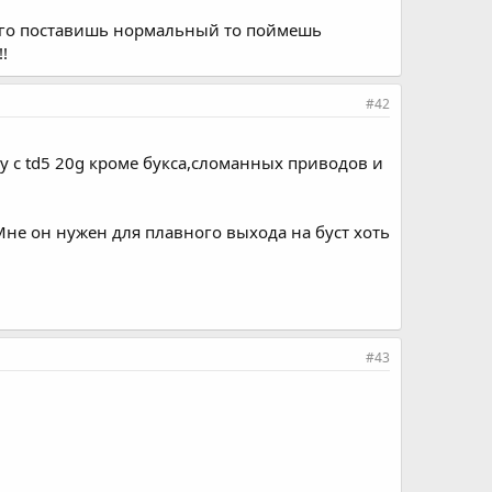
него поставишь нормальный то поймешь
!
#42
зу с td5 20g кроме букса,сломанных приводов и
!Мне он нужен для плавного выхода на буст хоть
#43