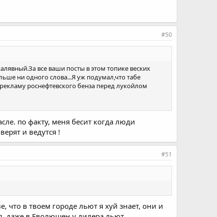
#50
алявный.За все ваши посты в этом топике веских
ольше ни одного слова...Я уж подумал,что табе
а рекламу роснефтевского бенза перед лукойлом
асле. по факту, меня бесит когда люди
ерят и ведутся !
#51
 что в твоем городе льют я хуй знает, они и
ил, даже в Еволюшен у дилера льют