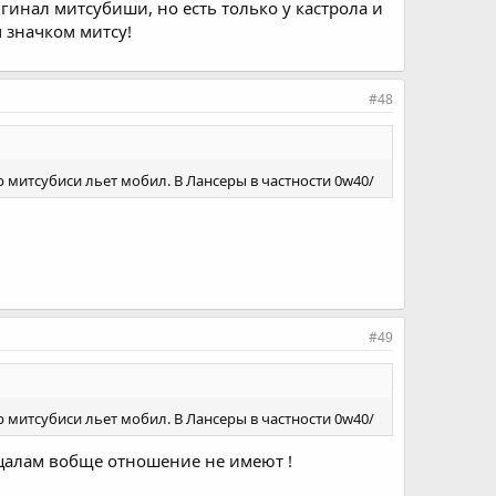
гинал митсубиши, но есть только у кастрола и
м значком митсу!
#48
митсубиси льет мобил. В Лансеры в частности 0w40/
#49
митсубиси льет мобил. В Лансеры в частности 0w40/
ицалам вобще отношение не имеют !