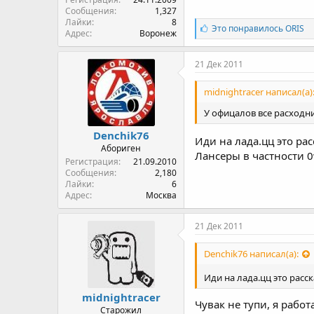
Сообщения
1,327
Лайки
8
Л
Это понравилось
ORIS
Адрес
Воронеж
а
й
к
21 Дек 2011
и
:
midnightracer написал(а)
У офицалов все расходни
Denchik76
Иди на лада.цц это ра
Абориген
Лансеры в частности 
Регистрация
21.09.2010
Сообщения
2,180
Лайки
6
Адрес
Москва
21 Дек 2011
Denchik76 написал(а):
Иди на лада.цц это расс
midnightracer
Чувак не тупи, я работ
Старожил