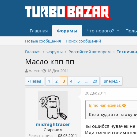
Главная
Форумы
Что нового?
Поль
Новые сообщения
Поиск сообщений
Главная
Форумы
Российский автопром
Техничка
Масло кпп пп
А
Д
Алекс
18 Дек 2011
в
а
Назад
1
2
3
4
5
...
20
Вперёд
т
т
о
а
р
н
20 Дек 2011
т
а
е
ч
Bimo написал(а):
м
а
ы
л
Кто откуда я тот кто куп
а
midnightracer
Ты ошибся чувачек не 
Старожил
Иди смеши своим коле
Регистрация
08.03.2011