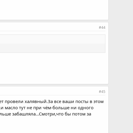
#44
#45
т провели халявный.За все ваши посты в этом
т,и масло тут не при чём-больше ни одного
ольше забашляла...Смотри,что бы потом за