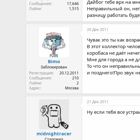
Дайбог тебе врх на мне
Сообщения
17,646
Неправильный он, неп
Лайки
1,515
разницу работать будет
20 Дек 2011
Чувак это ты как возр
В этот коллектор чело
коробаса не даёт нечег
Мне для города а не д
Bimo
То что он неправильны
Заблокирован
и позднего!Про звук н
Регистрация
20.12.2011
Сообщения
210
Лайки
2
Адрес
Москва
21 Дек 2011
Ну если тебя все устра
midnightracer
Старожил