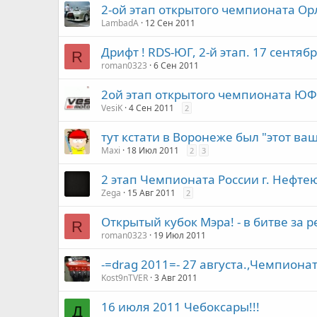
2-ой этап открытого чемпионата Орл
LambadA
12 Сен 2011
Дрифт ! RDS-ЮГ, 2-й этап. 17 сентяб
R
roman0323
6 Сен 2011
2ой этап открытого чемпионата ЮФО
VesiK
4 Сен 2011
2
тут кстати в Воронеже был "этот ваш
Maxi
18 Июл 2011
2
3
2 этап Чемпионата России г. Нефте
Zega
15 Авг 2011
2
Открытый кубок Мэра! - в битве за 
R
roman0323
19 Июл 2011
-=drag 2011=- 27 августа.,Чемпионат
Kost9nTVER
3 Авг 2011
16 июля 2011 Чебоксары!!!
Д