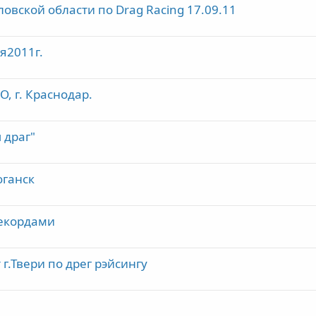
овской области по Drag Racing 17.09.11
ря2011г.
, г. Краснодар.
 драг"
юганск
рекордами
 г.Твери по дрег рэйсингу