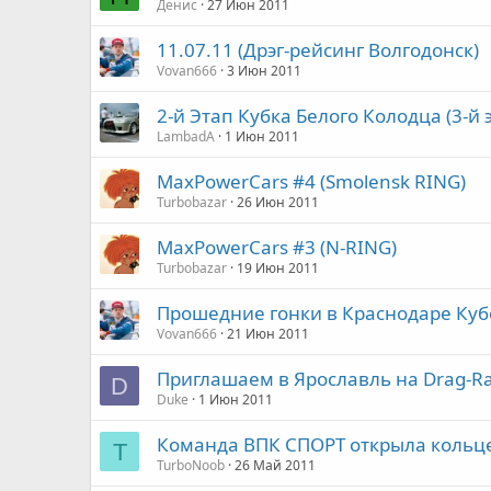
Денис
27 Июн 2011
11.07.11 (Дрэг-рейсинг Волгодонск)
Vovan666
3 Июн 2011
2-й Этап Кубка Белого Колодца (3-
LambadA
1 Июн 2011
MaxPowerCars #4 (Smolensk RING)
Turbobazar
26 Июн 2011
MaxPowerCars #3 (N-RING)
Turbobazar
19 Июн 2011
Прошедние гонки в Краснодаре Куб
Vovan666
21 Июн 2011
Приглашаем в Ярославль на Drag-Ra
D
Duke
1 Июн 2011
Команда ВПК СПОРТ открыла кольце
T
TurboNoob
26 Май 2011