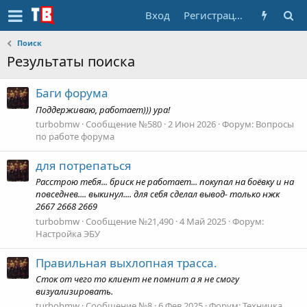
Вход
Регистрация
Поиск
Результаты поиска
Баги форума
Поддерживаю, работает))) ура!
turbobmw
Сообщение №580
2 Июн 2026
Форум:
Вопросы
по работе форума
для потрепаться
Расстрою тебя... бриск не работает... покупал на боёвку и на
повседнев.... выкинул.... для себя сделал вывод- только нжк
2667 2668 2669
turbobmw
Сообщение №21,490
4 Май 2025
Форум:
Настройка ЭБУ
Правильная выхлопная трасса.
Сток от чего то клиент не помнит а я не смогу
визуализировать.
turbobmw
Сообщение №8
6 Фев 2025
Форум:
Техничка