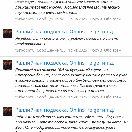
только региональные,а там наличие каркаса+ экип,в
принципе все что нужно... А самое главное ездить нужно
научиться.... все очень медленно....
turbobmw
Сообщение №9
2 Янв 2025
Форум:
Обо всем
Раллийная подвеска. Ohlins, reiger,и т.д.
Не работают к сожалению... профлекс можно, но сильно
требовательны
turbobmw
Сообщение №5
1 Янв 2025
Форум:
Обо всем
Раллийная подвеска. Ohlins, reiger,и т.д.
Драговый таз показал 10.4 на буксующей сцепе... не
интересно больше, после сезона штурманом в ралли и в руле
в горных гонках... прямые дороги бля быстрых автомобилей,
повороты для быстрых пилотов... Таз корчуется в класс
прототип для ралли или R5 как по загранически
turbobmw
Сообщение №4
1 Янв 2025
Форум:
Обо всем
Раллийная подвеска. Ohlins, reiger,и т.д.
Дайте пожалуйста ссылки контакты где взять... б/у, новые,
под ребилд.... что то особо ничего найти не могу. На авто ПП.
Ваз. П.С. и модераторы... поменяйте пожалуйста уже с