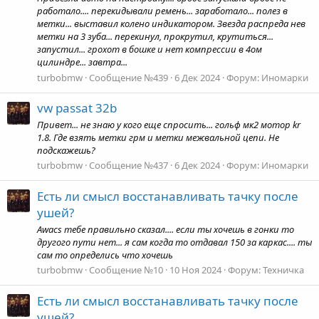
работало.... перекидывали ремень... заработало... полез в
метки... выставил колено индикатором. Звезда распреда нев
метки на 3 зуба... перекинул, прокрутил, крутиться...
запустил... грохот в бошке и нет компрессии в 4ом
цилиндре... завтра...
turbobmw
Сообщение №439
6 Дек 2024
Форум:
Иномарки
vw passat 32b
Привет... не знаю у кого еще спросить... гольф мк2 мотор kr
1.8. Где взять метки грм и метки межвальной цепи. Не
подскажешь?
turbobmw
Сообщение №437
6 Дек 2024
Форум:
Иномарки
Есть ли смысл восстанавливать тачку после
ушей?
Awacs тебе правильно сказал.... если ты хочешь в гонки то
другого пути нет... я сам когда то отдавал 150 за каркас.... ты
сам то определись что хочешь
turbobmw
Сообщение №10
10 Ноя 2024
Форум:
Техничка
Есть ли смысл восстанавливать тачку после
ушей?