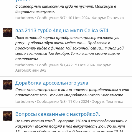
С самоварным каркасом ни куда не пустят. Максимум в
дворовые покатушки.
turbobmw
Сообщение №7
10 Ноя 2024
Форум:
Техничка
ваз 2113 турбо 4вд на мкпп Celica GT4
Пока основной корчик приобретает пространственную
раму.... работы идут очень медленно..... Предлагаю к
просмотру видео с финала 1ой гоночной серии... Финал 2ой
серии состоится 1го декабря. Точки в этом сезоне еще не
поставлены.
turbobmw
Сообщение №1,472
5 Ноя 2024
Форум:
Автомобили ВАЗ
Доработка дроссельного узла
Самое что интересное я лично знаком с разработчиком и кто
патентовал это... точнее мы работали около 5мес вместе..
turbobmw
Сообщение №8
11 Сен 2024
Форум:
Техничка
Вопросы связанные с настройкой.
Не знаю честно какой... грворят 350л/ч А как тогда связать с
нагревом? Можно подряд в пол выкручивать 2ю и3ю минут
15.... потом обеднение, холодный бензин и еще минут 10-15