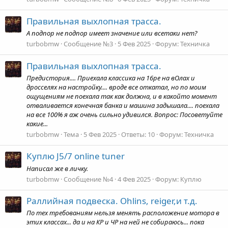
Правильная выхлопная трасса.
А подпор не подпор имеет значение или всетаки нет?
turbobmw
Сообщение №3
5 Фев 2025
Форум:
Техничка
Правильная выхлопная трасса.
Предистория.... Приехала классика на 16ре на вОлах и
дросселях на настройку.... вроде все откатал, но по моим
ощущениям не поехала так как должна, и в какойто момент
отваливается конечная банка и машина задышала.... поехала
на все 100% я аж очень сильно удивился. Вопрос: Посоветуйте
какие...
turbobmw
Тема
5 Фев 2025
Ответы: 10
Форум:
Техничка
Куплю J5/7 online tuner
Написал же в личку.
turbobmw
Сообщение №4
4 Фев 2025
Форум:
Куплю
Раллийная подвеска. Ohlins, reiger,и т.д.
По тех требованиям нельзя менять расположение мотора в
этих классах... да и на КР и ЧР на ней не собираюсь... пока