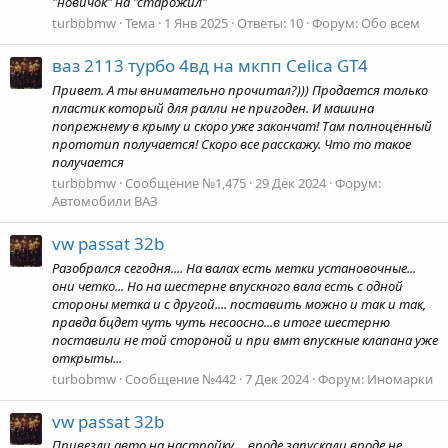
"новичок" на "старожил"
turbobmw
Тема
1 Янв 2025
Ответы: 10
Форум:
Обо всем
ваз 2113 турбо 4вд на мкпп Celica GT4
Привет. А ты внимательно прочитал?))) Продается только
пластик который для ралли не пригоден. И машина
попрежнему в крыму и скоро уже закончат! Там полноценный
прототип получается! Скоро все расскажу. Что то такое
получается
turbobmw
Сообщение №1,475
29 Дек 2024
Форум:
Автомобили ВАЗ
vw passat 32b
Разобрался сегодня.... На валах есть метки установочные...
они четко... Но на шестерне впускного вала есть с одной
стороны метка и с другой.... поставить можно и так и так,
правда бцдет чуть чуть несоосно...в итоге шестерню
поставили не той стороной и при вмт впускные клапана уже
открыты...
turbobmw
Сообщение №442
7 Дек 2024
Форум:
Иномарки
vw passat 32b
Привезли авто на настройку.... вроде запускали вроде не