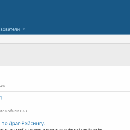
зователи
хив
11
втомобили ВАЗ
 по Драг-Рейсингу.