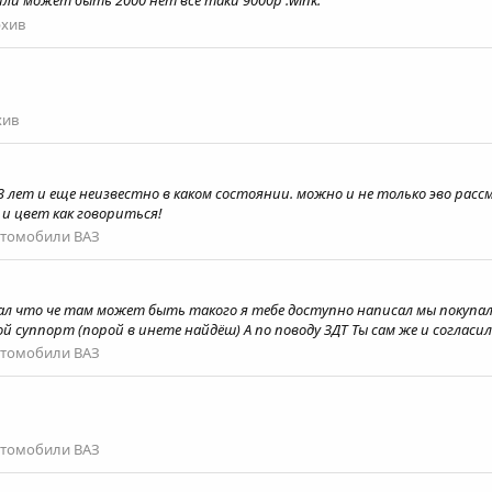
или может быть 2000 нет все таки 9000р :wink:
рхив
хив
 13 лет и еще неизвестно в каком состоянии. можно и не только эво ра
 и цвет как говориться!
втомобили ВАЗ
зал что че там может быть такого я тебе доступно написал мы покупали
 суппорт (порой в инете найдёш) А по поводу ЗДТ Ты сам же и согласился
втомобили ВАЗ
втомобили ВАЗ