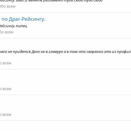
Рейсингу. заеб..и менять регламент туда сюда туда сюда
Обо всем
 по Драг-Рейсингу.
Рейсингу. пипец
бо всем
о не придется Дело не в гламуре а в том что сваренно это из профильно
о всем
о всем
о всем