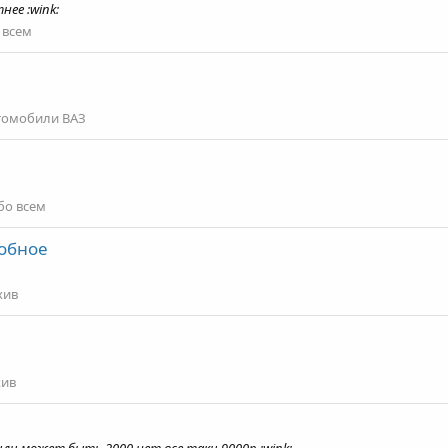
нее :wink:
 всем
томобили ВАЗ
бо всем
добное
хив
хив