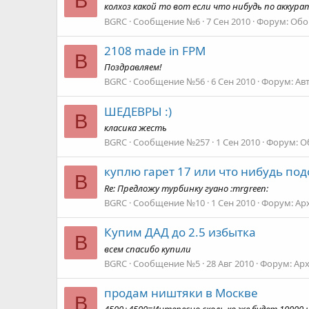
B
колхоз какой то вот если что нибудь по аккурат
BGRC
Сообщение №6
7 Сен 2010
Форум:
Обо
2108 made in FPM
B
Поздравляем!
BGRC
Сообщение №56
6 Сен 2010
Форум:
Ав
ШЕДЕВРЫ :)
B
класика жесть
BGRC
Сообщение №257
1 Сен 2010
Форум:
О
куплю гарет 17 или что нибудь по
B
Re: Предложу турбинку гуано :mrgreen:
BGRC
Сообщение №10
1 Сен 2010
Форум:
Ар
Купим ДАД до 2.5 избытка
B
всем спасибо купили
BGRC
Сообщение №5
28 Авг 2010
Форум:
Ар
продам ништяки в Москве
B