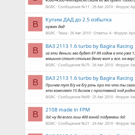
4500+4500=Интересно сколь ко же будет 10000 
BGRC
Сообщение №11
26 Авг 2010
Форум:
А
Купим ДАД до 2.5 избытка
B
нужен дад
BGRC
Тема
26 Авг 2010
Ответы: 4
Форум:
Ар
ВАЗ 2113 1.6 turbo by Bagira Racing
B
за эти деньги эво будет 97-99 годов а это уже
машина стоит столько денег вот и все. на вкус
BGRC
Сообщение №75
26 Авг 2010
Форум:
А
ВАЗ 2113 1.6 turbo by Bagira Racing
B
Причем тут б/у не б/у речь про то что ты ска
это комплект 15 дисков с проставкой под родной
BGRC
Сообщение №69
25 Авг 2010
Форум:
А
2108 made in FPM
B
:lol: ну да всего лиш 400 коней подумаеш :lol:
BGRC
Сообщение №21
24 Авг 2010
Форум:
А