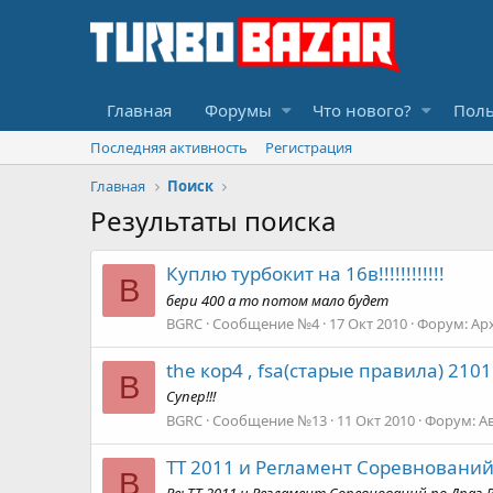
Главная
Форумы
Что нового?
Поль
Последняя активность
Регистрация
Главная
Поиск
Результаты поиска
Куплю турбокит на 16в!!!!!!!!!!!!
B
бери 400 а то потом мало будет
BGRC
Сообщение №4
17 Окт 2010
Форум:
Ар
the кор4 , fsa(старые правила) 210
B
Супер!!!
BGRC
Сообщение №13
11 Окт 2010
Форум:
А
ТТ 2011 и Регламент Соревнований
B