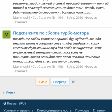
различны..кардинальный и самый простой вариант - полный
привод и реализуй скока хочеш...но даже там - чтобы ехать
действительно быстро нужна большая чушка..а...
Maximus86
Сообщение №1,494
18 Апр 2010
Форум:
Техничка
Подскажите по сборке турбо-мотора
M
поглядите любой каталог поршней буржуйский ..ненада
инглиш знать в совершенстве чтобы увидеть на каких
степенях едут машины..ну а для особо изощренных - есть
англоязычный интернет..там тоже есть че
почитать..новая зеландия счас прет неплохо на мелких
моторах...воруйте спеки раз непонимаете...
Maximus86
Сообщение №1,490
18 Апр 2010
Форум:
Техничка
Last
1 из 2
Вперёд
Поиск
Russian (RU)
Условия и правила
Конфиденциальность
Помощь
Главная