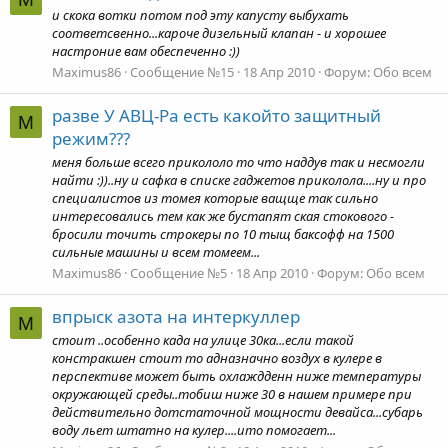
и скока вотки потом под эту капусту выбухать
соответсвенно...кароче дизельный клапан - и хорошее
настроние вам обеспеченно :))
Maximus86
Сообщение №15
18 Апр 2010
Форум:
Обо всем
разве У АВЦ-Ра есть какойто защитный
M
режим???
меня больше всего прикололо то что наддув так и несмогли
найти :))..ну и сафка в списке гаджетов приколола....ну и про
специалистов из томея которые ващще так сильно
интересовались тем как же бустапят ская стокового -
бросили точить строкеры по 10 тыщ баксофф на 1500
сильные машины и всем томеем...
Maximus86
Сообщение №5
18 Апр 2010
Форум:
Обо всем
впрыск азота на интеркуллер
M
стоит ..особенно када на улице 30ка...если такой
констракшен стоит то адназначно воздух в кулере в
перспективе может быть охлаждденн ниже температуры
окружающей среды..тобиш ниже 30 в нашем примере при
действительно дотстаточной мощности девайса...субарь
воду льет штатно на кулер....ито помогает...