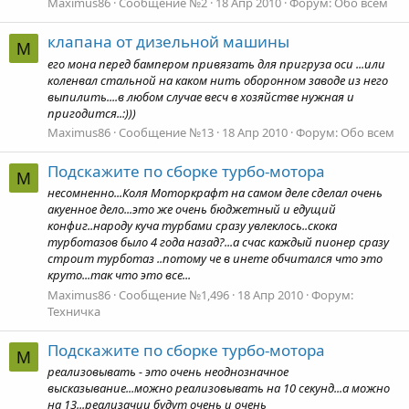
Maximus86
Сообщение №2
18 Апр 2010
Форум:
Обо всем
клапана от дизельной машины
M
его мона перед бампером привязать для пригруза оси ...или
коленвал стальной на каком нить оборонном заводе из него
выпилить....в любом случае весч в хозяйстве нужная и
пригодится..:)))
Maximus86
Сообщение №13
18 Апр 2010
Форум:
Обо всем
Подскажите по сборке турбо-мотора
M
несомненно...Коля Моторкрафт на самом деле сделал очень
акуенное дело...это же очень бюджетный и едущий
конфиг..народу куча турбами сразу увлеклось..скока
турботазов было 4 года назад?...а счас каждый пионер сразу
строит турботаз ..потому че в инете обчитался что это
круто...так что это все...
Maximus86
Сообщение №1,496
18 Апр 2010
Форум:
Техничка
Подскажите по сборке турбо-мотора
M
реализовывать - это очень неоднозначное
высказывание...можно реализовывать на 10 секунд...а можно
на 13...реализачии будут очень и очень