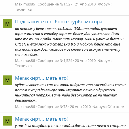
Maximus86
Сообщение №1,527
21 Апр 2010
Форум:
Техничка
Подскажите по сборке турбо-мотора
M
во первых у березняков ево3..или GSR..это подразумевает
трансмиссию и коробку заранее более уданую..со слов Лехи
что то типа 7 ряда..плюс там мотор 1860 и улитка была FP
GREEN и ехал Леха на степрени 8.5 и модном бензе..что еще
раз подтверждает каждое мое слово за высокую степень..у
меня же был...
Maximus86
Сообщение №1,524
20 Апр 2010
Форум:
Техничка
Мегаскирт....мать его!
M
чудак человек..ты сам то хоть подумал что сказал?..ты хочеш
потом с утра до вечера эти мертвые пежо по дружески
чинить??)) потряхивать нада девок которые на таетах
двигаются...
Maximus86
Сообщение №78
20 Апр 2010
Форум:
Обо всем
Мегаскирт....мать его!
M
у нас был полудилер пежовский...сдох...и енти пежо и ситрики