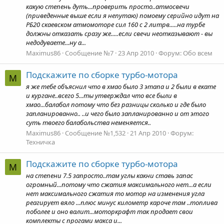
какую степень дуть...проверить просто..атмосвечи
(приведенные выше если я непутаю) помоему серийно идут на
РБ20 скаевском атмомоторе сил 160 с 2 литрв.....на турбе
должны отказать сразу же.....если свечи неотказывают - вы
недодуваете...ну а...
Maximus86
Сообщение №7
23 Апр 2010
Форум:
Обо всем
Подскажите по сборке турбо-мотора
M
я же тебе объяснил что в хмао было 3 этапа и 2 были в екате
и кургане..всего 5...ты утверждал что все были в
хмао...балабол потому что без разницы сколько и где было
запланированно.. ..и чего было запланированно и от этого
суть твоего балабольства неменяется..
Maximus86
Сообщение №1,532
21 Апр 2010
Форум:
Техничка
Подскажите по сборке турбо-мотора
M
на степени 7.5 запросто..там углы какни ставь запас
огромный...потому что сжатия максимального нет...а если
нет максимального сжатия то мотор на изменения угла
реагирует вяло ...плюс минус километр кароче там ..топлива
поболее и оно валит...моторкрафт так продает свои
комплекты с прогами макса и...