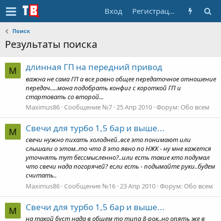
Вход
Регистрация
Поиск
Результаты поиска
длинная ГП на передний привод
M
важна не сама ГП а все равно общее передаточное отношение
передач.....мона подобрать конфиг с короткой ГП и
стартовать со второй...
Maximus86
Сообщение №7
25 Апр 2010
Форум:
Обо всем
Свечи для турбо 1,5 бар и выше...
M
свечи нужно пихать холодней..все это понимают или
слышали о этом..то что 8 это явно по НЖК - ну мне кажется
уточнять тут бессмысленно?..или есть такие кто подумал
что свечи нада погорячей? если есть - подымайте руки..будем
считать..
Maximus86
Сообщение №16
23 Апр 2010
Форум:
Обо всем
Свечи для турбо 1,5 бар и выше...
M
на такой буст нада в общем то типа 8-рок..но опять же в