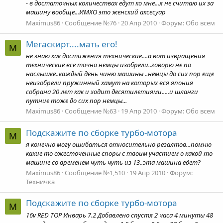
- в достаточных количествах едут ко мне...я не считаю их за
машину вообще...ИМХО это женский аксесуар
Maximus86
Сообщение №76
20 Апр 2010
Форум:
Обо всем
Мегаскирт....мать его!
M
не знаю как достижения технические....а вот извращения
технические все точно немцы изобрели..говорю не по
наслышке..каждый день чиню машины ..немцы до сих пор еще
неизобрели пружинный хамут на которых вся япония
собрана 20 лет как и ходит десятилетиями.....и шланги
путние тоже до сих пор немцы...
Maximus86
Сообщение №63
19 Апр 2010
Форум:
Обо всем
Подскажите по сборке турбо-мотора
M
я конечно могу ошибаться относительно резалтов...помню
какие то ожесточенные споры с твоим участием о какой то
машине со временем чуть чуть из 13..эта машина едет?
Maximus86
Сообщение №1,510
19 Апр 2010
Форум:
Техничка
Подскажите по сборке турбо-мотора
M
16v RED TOP Инварь 7.2 Добавлено спустя 2 часа 4 минуты 48