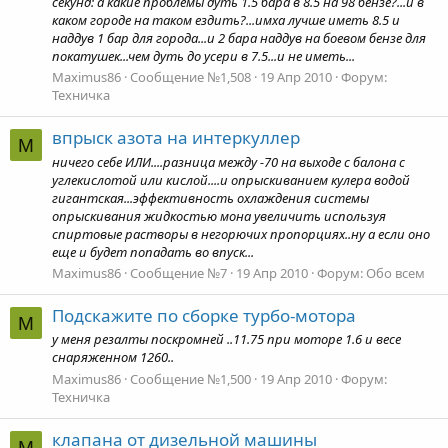
секунд: а какие проблемы дуть 1.5 бара в 8.5 на 98 бензе?...и в
каком городе на таком ездить?...имха лучше иметь 8.5 и
наддув 1 бар для города...и 2 бара наддув на боевом бензе для
покатушек...чем дуть до усери в 7.5...и не иметь...
Maximus86
Сообщение №1,508
19 Апр 2010
Форум:
Техничка
впрыск азота на интеркуллер
M
ничего себе ИЛИ....разница между -70 на выходе с балона с
углекислотой или кислой....и опрыскиванием кулера водой
гигантская...эффективность охлаждения системы
опрыскивания жидкостью мона увеличить используя
спиртовые растворы в негорючих пропорциях..ну а если оно
еще и будет попадать во впуск...
Maximus86
Сообщение №7
19 Апр 2010
Форум:
Обо всем
Подскажите по сборке турбо-мотора
M
у меня резалты поскромней ..11.75 при моторе 1.6 и весе
снаряженном 1260..
Maximus86
Сообщение №1,500
19 Апр 2010
Форум:
Техничка
клапана от дизельной машины
M