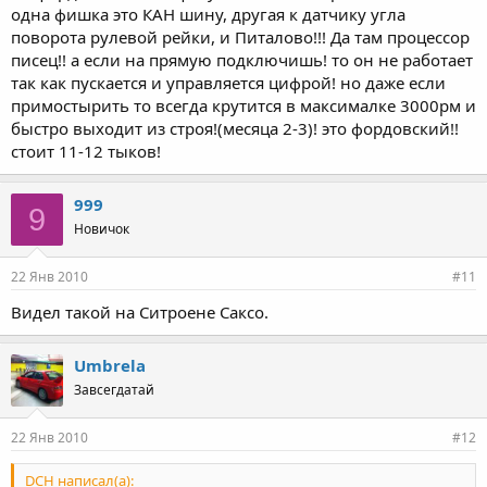
одна фишка это КАН шину, другая к датчику угла
поворота рулевой рейки, и Питалово!!! Да там процессор
писец!! а если на прямую подключишь! то он не работает
так как пускается и управляется цифрой! но даже если
примостырить то всегда крутится в максималке 3000рм и
быстро выходит из строя!(месяца 2-3)! это фордовский!!
стоит 11-12 тыков!
999
9
Новичок
22 Янв 2010
#11
Видел такой на Ситроене Саксо.
Umbrela
Завсегдатай
22 Янв 2010
#12
DCH написал(а):