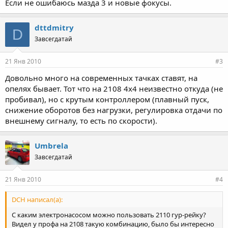
Если не ошибаюсь мазда 3 и новые фокусы.
dttdmitry
D
Завсегдатай
21 Янв 2010
#3
Довольно много на современных тачках ставят, на
опелях бывает. Тот что на 2108 4х4 неизвестно откуда (не
пробивал), но с крутым контроллером (плавный пуск,
снижение оборотов без нагрузки, регулировка отдачи по
внешнему сигналу, то есть по скорости).
Umbrela
Завсегдатай
21 Янв 2010
#4
DCH написал(а):
С каким электронасосом можно пользовать 2110 гур-рейку?
Видел у профа на 2108 такую комбинацию, было бы интересно