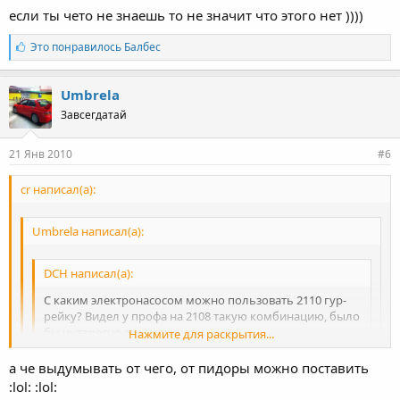
электроуселитель а не гидро, есть и с гидро в минимальной
если ты чето не знаешь то не значит что этого нет ))))
комплектации
Нажмите для раскрытия...
Л
Это понравилось
Балбес
а
й
к
Umbrela
и
Завсегдатай
:
21 Янв 2010
#6
cr написал(а):
Umbrela написал(а):
DCH написал(а):
С каким электронасосом можно пользовать 2110 гур-
рейку? Видел у профа на 2108 такую комбинацию, было
бы интересно его услышать.
Нажмите для раскрытия...
ты понял что написал? как у гидроуселителя руля может
а че выдумывать от чего, от пидоры можно поставить
Нажмите для раскрытия...
быть электронасос?! или я ошибаюсь?! от приоры поставь,
:lol: :lol:
там электроуселитель а не гидро, есть и с гидро в