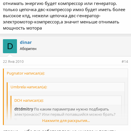
отнимать энергию будет компрессор или генератор.
только цепочка двс-компрессор имхо будет иметь более
высокое кпд, нежели цепочка двс-генератор-
электромотор-компрессор,а значит меньше отнимать
мощность мотора
dinar
D
Абориген
22 Янв 2010
#14
Pugnator написал(а):
Umbrela написал(а):
DCH написал(а):
dttdmitry
По каким параметрам нужно подбирать
электронасос? Или первый попавшийся можно брать?
))
Нажмите для раскрытия...
Вы из-за чего отказались от приводного насоса?