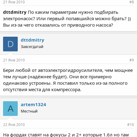
21 Янв 2010
#8
dttdmitry
По каким параметрам нужно подбирать
электронасос? Или первый попавшийся можно брать? ))
Вы из-за чего отказались от приводного насоса?
dttdmitry
D
Завсегдатай
21 Янв 2010
#9
Бери любой от автоэлектрогидроусилителя, чем мощнее
тем лучше (надёжнее будет). Они все примерно
одинаково устроены. Я поставил только из-за полного
отсутствия места для компрессора.
artem1324
A
Местный
22 Янв 2010
#10
На фордах ставят на фокусы 2 и 2+ которые 1.6л но там