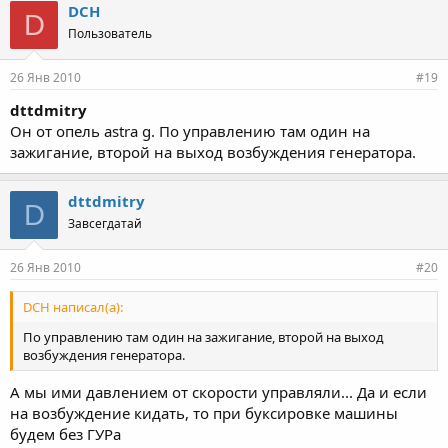
DCH
D
Пользователь
26 Янв 2010
#19
dttdmitry
Он от опель astra g. По управлению там один на
зажигание, второй на выход возбуждения генератора.
dttdmitry
D
Завсегдатай
26 Янв 2010
#20
DCH написал(а):
По управлению там один на зажигание, второй на выход
возбуждения генератора.
А мы ими давлением от скорости управляли... Да и если
на возбуждение кидать, то при буксировке машины
будем без ГУРа