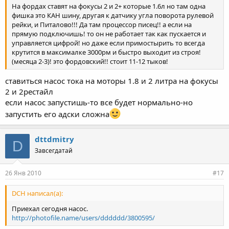
На фордах ставят на фокусы 2 и 2+ которые 1.6л но там одна
фишка это КАН шину, другая к датчику угла поворота рулевой
рейки, и Питалово!!! Да там процессор писец!! а если на
прямую подключишь! то он не работает так как пускается и
управляется цифрой! но даже если примостырить то всегда
крутится в максималке 3000рм и быстро выходит из строя!
(месяца 2-3)! это фордовский!! стоит 11-12 тыков!
ставиться насос тока на моторы 1.8 и 2 литра на фокусы
2 и 2рестайл
если насос запустишь-то все будет нормально-но
запустить его адски сложна
dttdmitry
D
Завсегдатай
26 Янв 2010
#17
DCH написал(а):
Приехал сегодня насос.
http://photofile.name/users/dddddd/3800595/