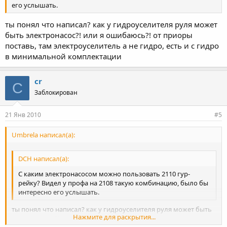
его услышать.
ты понял что написал? как у гидроуселителя руля может
быть электронасос?! или я ошибаюсь?! от приоры
поставь, там электроуселитель а не гидро, есть и с гидро
в минимальной комплектации
cr
C
Заблокирован
21 Янв 2010
#5
Umbrela написал(а):
DCH написал(а):
С каким электронасосом можно пользовать 2110 гур-
рейку? Видел у профа на 2108 такую комбинацию, было бы
интересно его услышать.
ты понял что написал? как у гидроуселителя руля может быть
Нажмите для раскрытия...
электронасос?! или я ошибаюсь?! от приоры поставь, там