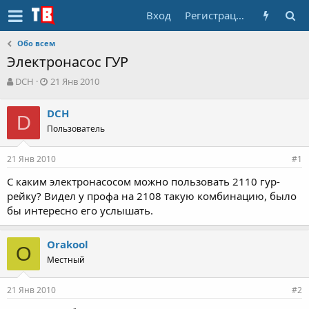
Вход
Регистрация
Обо всем
Электронасос ГУР
А
Д
DCH
21 Янв 2010
в
а
т
т
DCH
о
D
а
Пользователь
р
н
т
а
е
ч
21 Янв 2010
#1
м
а
ы
л
С каким электронасосом можно пользовать 2110 гур-
а
рейку? Видел у профа на 2108 такую комбинацию, было
бы интересно его услышать.
Orakool
O
Местный
21 Янв 2010
#2