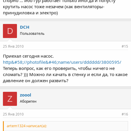
спорно ... ибо гур работает только иногда и попусту
Нажмите для раскрытия...
ну наверное лишняя нагрузка насос крутить
крутить насос тоже незачем (как вентиляторы-
принудиловка и электро)
А электромотор святым духом питается? какая разница -
Нажмите для раскрытия...
отнимать энергию будет компрессор или генератор. только
цепочка двс-компрессор имхо будет иметь более высокое кпд,
DCH
D
нежели цепочка двс-генератор-электромотор-компрессор,а
Пользователь
значит меньше отнимать мощность мотора
25 Янв 2010
#15
Приехал сегодня насос.
http&#58;//photofile&#46;name/users/dddddd/3800595/
Теперь вопрос, как его проверить, чтобы ничего не
сломать? ))) Можно ли качать в стенку и если да, то какое
давление он должен развить?
zoool
Z
Абориген
25 Янв 2010
#16
artem1324 написал(а):