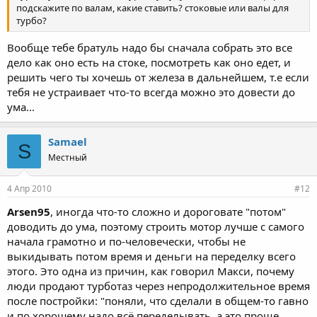
подскажите по валам, какие ставить? стоковые или валы для
турбо?
Вообще тебе братуль надо бы сначала собрать это все
дело как оно есть на стоке, посмотреть как оно едет, и
решить чего ты хочешь от железа в дальнейшем, т.е если
тебя не устраивает что-то всегда можно это довести до
ума...
Samael
S
Местный
4 Апр 2010
#12
Arsen95
, иногда что-то сложно и дороговате "потом"
доводить до ума, поэтому строить мотор лучше с самого
начала грамотно и по-человечески, чтобы не
выкидывать потом время и деньги на переделку всего
этого. Это одна из причин, как говорил Макси, почему
люди продают турботаз через непродолжительное время
после постройки: "поняли, что сделали в общем-то гавно
и по хорошему надо всё переделывать, а это проще