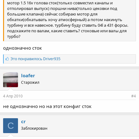
мотор 1.5 16v голова сток(только совместил каналы и
отполировал выпуск) поршни нива(только цековки под
большие клапана) сейчас собираю мотор для
обкатки(обкатывать хочу атмосферный) а потом накинуть
турбину и все навесное. турбину буду ставить 04l а 431 форсы.
подскажите по валам, какие ставить? стоковые или валы для
турбо?
однозначно сток
Л
Это понравилось
Driver935
а
й
к
loafer
и
Старожил
:
4 Апр 2010
#4
не однозначно но на этот конфиг сток
cr
C
Заблокирован