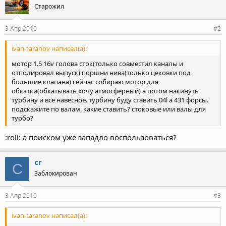
Старожил
3 Апр 2010
#2
ivan-taranov написал(а):
мотор 1.5 16v голова сток(только совместил каналы и
отполировал выпуск) поршни нива(только цековки под
большие клапана) сейчас собираю мотор для
обкатки(обкатывать хочу атмосферный) а потом накинуть
турбину и все навесное. турбину буду ставить 04l а 431 форсы.
подскажите по валам, какие ставить? стоковые или валы для
турбо?
:roll: а поиском уже западло воспользоваться?
cr
C
Заблокирован
3 Апр 2010
#3
ivan-taranov написал(а):