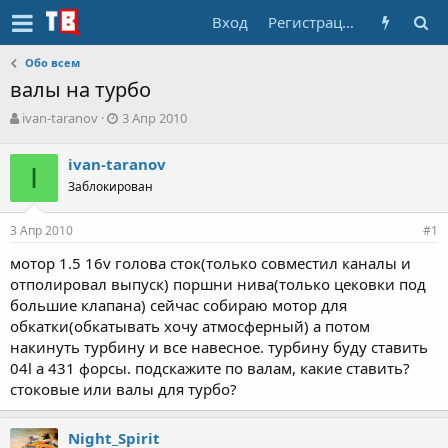
Вход
Регистрация
Обо всем
валы на турбо
А
Д
ivan-taranov
3 Апр 2010
в
а
т
т
ivan-taranov
о
I
а
Заблокирован
р
н
т
а
е
ч
3 Апр 2010
#1
м
а
ы
л
мотор 1.5 16v голова сток(только совместил каналы и
а
отполировал выпуск) поршни нива(только цековки под
большие клапана) сейчас собираю мотор для
обкатки(обкатывать хочу атмосферный) а потом
накинуть турбину и все навесное. турбину буду ставить
04l а 431 форсы. подскажите по валам, какие ставить?
стоковые или валы для турбо?
Night_Spirit