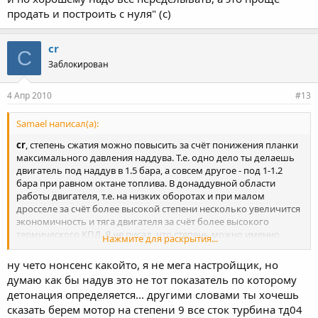
продать и построить с нуля" (с)
cr
C
Заблокирован
4 Апр 2010
#13
Samael написал(а):
cr
, степень сжатия можно повысить за счёт понижения планки
максимального давления наддува. Т.е. одно дело ты делаешь
двигатель под наддув в 1.5 бара, а совсем другое - под 1-1.2
бара при равном октане топлива. В донаддувной области
работы двигателя, т.е. на низких оборотах и при малом
дросселе за счёт более высокой степени несколько увеличится
экономичность и тяга двигателя за счёт более высокого
термического КПД. Я не писал, что степень можно именно
Нажмите для раскрытия...
значительно повысить, но повысить можно.
ну чето нонсенс какойто, я не мега настройщик, но
думаю как бы надув это не тот показатель по которому
детонация определяется... другими словами ты хочешь
сказать берем мотор на степени 9 все сток турбина тд04