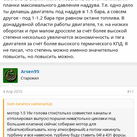
планки максимального давления наддува. Т.е. одно дело
ты делаешь двигатель под наддув в 1.5 бара, а совсем
другое - под 1-1.2 бара при равном октане топлива. В
донаддувной области работы двигателя, т.е. на низких
оборотах и при малом дросселе за счёт более высокой
степени несколько увеличится экономичность и тяга
двигателя за счёт более высокого термического КПД. Я
не писал, что степень можно именно значительно
повысить, но повысить можно.
Arsen95
Старожил
4 Апр 2010
#11
ivan-taranov написал(а):
мотор 1.5 16v голова сток(только совместил каналы и
отполировал выпуск) поршни нива(только цековки под
большие клапана) сейчас собираю мотор для
обкатки(обкатывать хочу атмосферный) а потом накинуть
турбину и все навесное. турбину буду ставить 04l а 431 форсы.