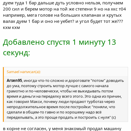
дуем туда 1 бар дальше дуть условно нельзя, получаем
200 сил и берем мотор на той же степени 9 но на хкс т04
например, мега голове на больших клапанах и крутых
валах дуем 1 бар и оно не уебет? и угол будет тот же???
кхм кхм
Добавлено спустя 1 минуту 13
секунд:
Samael написал(а):
Arsen95
, иногда что-то сложно и дороговате "потом" доводить
до ума, поэтому строить мотор лучше с самого начала
грамотно и по-человечески, чтобы не выкидывать потом
время и деньги на переделку всего этого. Это одна из причин,
как говорил Макси, почему люди продают турботаз через
непродолжительное время после постройки: "поняли, что
сделали в общем-то гавно и по хорошему надо всё
переделывать, а это проще продать и построить с нуля" (с)
в корне не согласен, у меня знакомый продал машину