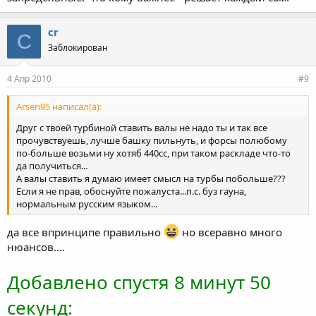
cr
C
Заблокирован
4 Апр 2010
#9
Arsen95 написал(а):
Друг с твоей турбиной ставить валы не надо ты и так все
прочувствуешь, лучше башку пильнуть, и форсы полюбому
по-больше возьми ну хотяб 440сс, при таком раскладе что-то
да получиться...
А валы ставить я думаю имеет смысл на турбы побольше???
Если я не прав, обоснуйте пожалуста...п.с. буз гауна,
нормальным русским языком...
да все впринципе правильно
но всеравно много
нюансов....
Добавлено спустя 8 минут 50
секунд: