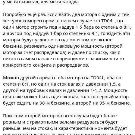
у меня вычитал, для меня загадка.
Попробую ещё раз. Если взять два мотора с одним и тем
же турбокомпрессором, в нашем случае это TD04L, но
один мотор строить под наддув 1.5 бара со степенью 8:1,
а другой под наддув 1 бар со степенью 9:1, то ездить эти
моторы будут условно на одном и том же октане
бензина, развивать одинаковыую мощность (второй
мотор за счёт распредвалов) и далее по списку, как я
писал в самом начале в вариациями в зависимости от
конкретного конфига и распредвалов.
Можно другой вариант: оба мотора на TD04L, оба на
степени 8:1, но один на сток валах и давлении 1.5, а
другой на турбовых валах и давлении 1-1.2. Мощность
опять же может быть одинаковая, только первый мотор
будет ездить на 98-м бензине, а второй на 95-м бензине.
При этом второй мотор во всех случая будет более
ровным и с грамотными валами раздуваться будет
раньше чем на стоках, и характеристика момента будет
менее горбатая, и нагрузки на трансмиссию и сцепление