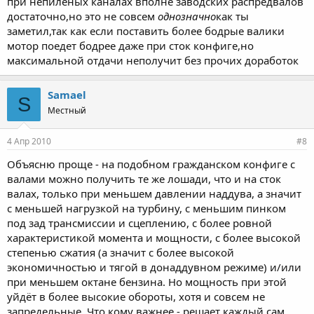
при непиленых каналах вполне заводских распредвалов
достаточно,но это не совсем
однозначно
как ты
заметил,так как если поставить более бодрые валики
мотор поедет бодрее даже при сток конфиге,но
максимальной отдачи неполучит без прочих доработок
Samael
S
Местный
4 Апр 2010
#8
Объясню проще - на подобном гражданском конфиге с
валами можно получить те же лошади, что и на сток
валах, только при меньшем давлении наддува, а значит
с меньшей нагрузкой на турбину, с меньшим пинком
под зад трансмиссии и сцеплению, с более ровной
характеристикой момента и мощности, с более высокой
степенью сжатия (а значит с более высокой
экономичностью и тягой в донаддувном режиме) и/или
при меньшем октане бензина. Но мощность при этой
уйдёт в более высокие обороты, хотя и совсем не
запредельные. Что кому важнее - решает каждый сам.