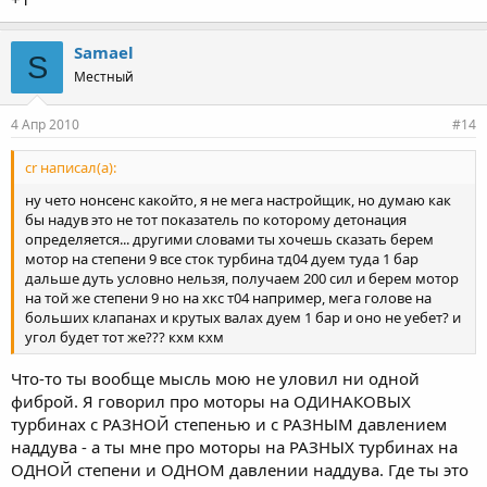
Нажмите для раскрытия...
Вообще тебе братуль надо бы сначала собрать это все дело как
оно есть на стоке, посмотреть как оно едет, и решить чего ты
Samael
S
хочешь от железа в дальнейшем, т.е если тебя не устраивает
Местный
что-то всегда можно это довести до ума...
4 Апр 2010
#14
cr написал(а):
ну чето нонсенс какойто, я не мега настройщик, но думаю как
бы надув это не тот показатель по которому детонация
определяется... другими словами ты хочешь сказать берем
мотор на степени 9 все сток турбина тд04 дуем туда 1 бар
дальше дуть условно нельзя, получаем 200 сил и берем мотор
на той же степени 9 но на хкс т04 например, мега голове на
больших клапанах и крутых валах дуем 1 бар и оно не уебет? и
угол будет тот же??? кхм кхм
Что-то ты вообще мысль мою не уловил ни одной
фиброй. Я говорил про моторы на ОДИНАКОВЫХ
турбинах с РАЗНОЙ степенью и с РАЗНЫМ давлением
наддува - а ты мне про моторы на РАЗНЫХ турбинах на
ОДНОЙ степени и ОДНОМ давлении наддува. Где ты это