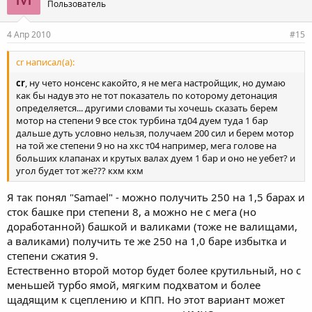
Пользователь
4 Апр 2010
#15
cr написал(а):
cr
, ну чето нонсенс какойто, я не мега настройщик, но думаю
как бы надув это не тот показатель по которому детонация
определяется... другими словами ты хочешь сказать берем
мотор на степени 9 все сток турбина тд04 дуем туда 1 бар
дальше дуть условно нельзя, получаем 200 сил и берем мотор
на той же степени 9 но на хкс т04 например, мега голове на
больших клапанах и крутых валах дуем 1 бар и оно не уебет? и
угол будет тот же??? кхм кхм
Я так понял "Samael" - можно получить 250 на 1,5 барах и
сток башке при степени 8, а можно не с мега (но
доработанной) башкой и валиками (тоже не валищами,
а валиками) получить те же 250 на 1,0 баре избытка и
степени сжатия 9.
Естественно второй мотор будет более крутильный, но с
меньшей турбо ямой, мягким подхватом и более
щадящим к сцеплению и КПП. Но этот вариант может