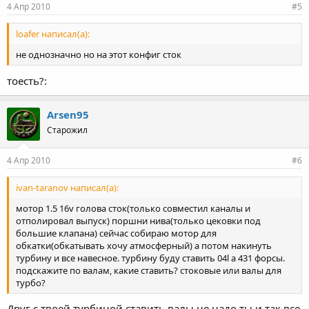
4 Апр 2010
#5
loafer написал(а):
не однозначно но на этот конфиг сток
тоесть?:
Arsen95
Старожил
4 Апр 2010
#6
ivan-taranov написал(а):
мотор 1.5 16v голова сток(только совместил каналы и
отполировал выпуск) поршни нива(только цековки под
большие клапана) сейчас собираю мотор для
обкатки(обкатывать хочу атмосферный) а потом накинуть
турбину и все навесное. турбину буду ставить 04l а 431 форсы.
подскажите по валам, какие ставить? стоковые или валы для
турбо?
Друг с твоей турбиной ставить валы не надо ты и так все