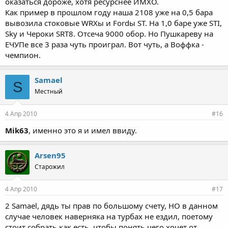
оказаться дороже, хотя ресурснее ИМХО.
Как пример в прошлом году наша 2108 уже на 0,5 бара
вывозила стоковые WRXы и Fordы ST. На 1,0 баре уже STI,
Sky и Чероки SRT8. Отсеча 9000 обор. Но Пушкареву на
ЕЧУПе все 3 раза чуть проиграл. Вот чуть, а Воффка -
чемпион.
Samael
S
Местный
4 Апр 2010
#16
Mik63
, именно это я и имел ввиду.
Arsen95
Старожил
4 Апр 2010
#17
2 Samael, дядь ты прав по большому счету, НО в данном
случае человек наверняка на турбах не ездил, поетому
стоит собрать как есть, чтобы понять чего хочет от