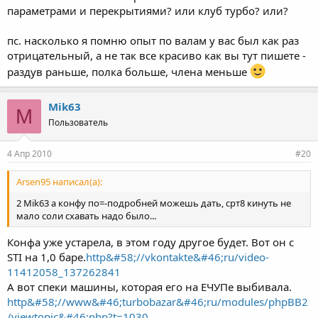
параметрами и перекрытиями? или клуб турбо? или?
и далее по списку, как я писал в самом начале в вариациями в
зависимости от конкретного конфига и распредвалов.
пс. насколько я помню опыт по валам у вас был как раз
Можно другой вариант: оба мотора на TD04L, оба на степени
отрицательный, а не так все красиво как вы тут пишете -
8:1, но один на сток валах и давлении 1.5, а другой на турбовых
раздув раньше, полка больше, члена меньше
валах и давлении 1-1.2. Мощность опять же может быть
одинаковая, только первый мотор будет ездить на 98-м
бензине, а второй на 95-м бензине.
Mik63
M
Пользователь
При этом второй мотор во всех случая будет более ровным и с
грамотными валами раздуваться будет раньше чем на стоках,
и характеристика момента будет менее горбатая, и нагрузки на
4 Апр 2010
#20
трансмиссию и сцепление будет ощутимо меньше (меньше
максимальный крутящий момент) и при этом почти всегда
Arsen95 написал(а):
остаётся запас (кроме случаев, когда степень поднята до
2 Mik63 а конфу по=-подробней можешь дать, срт8 кинуть не
предела и запаса по октану нет) дунуть больше и получить
мало соли схавать надо было...
ещё больше лошадок.
Конфа уже устарела, в этом году другое будет. Вот он с
P.S. Цифры могут быть не совсем точными и приведены для
наглядности сравнения.
STI на 1,0 баре.
http&#58;//vkontakte&#46;ru/video-
11412058_137262841
А вот спеки машины, которая его на ЕЧУПе выбивала.
http&#58;//www&#46;turbobazar&#46;ru/modules/phpBB2
/viewtopic&#46;php?t=1030