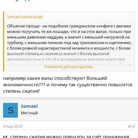
Samael написал(а):
Объясню проще - на подобном гражданском конфиге с валами
можно получить те же лошади, что и на сток валах, только при
меньшем давлении наддува, а значит с меньшей нагрузкой на
турбину, с меньшим пинком под зад трансмиссии и сцеплению,
с более ровной характеристикой момента и мощности, с более
высокой степенью сжатия (а значит с более высокой
экономичностью и тягой в донаддувном режиме) и/или при
меньшем октане бензина. Но мощность при этой уйдёт в более
Нажмите для раскрытия...
высокие обороты, хотя и совсем не запредельные. Что кому
важнее - решает каждый сам.
например какие валы способствуют большей
экономичности??? и почему так существенно повысится
степень сжатия?
Samael
S
Местный
4 Апр 2010
#10
cr
, степень сжатия можно повысить за счёт понижения