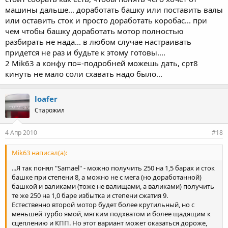
машины дальше... доработать башку или поставить валы
или оставить сток и просто доработать коробас... при
чем чтобы башку доработать мотор полностью
разбирать не нада... в любом случае настраивать
придется не раз и будьте к этому готовы....
2 Mik63 а конфу по=-подробней можешь дать, срт8
кинуть не мало соли схавать надо было...
loafer
Старожил
4 Апр 2010
#18
Mik63 написал(а):
...Я так понял "Samael" - можно получить 250 на 1,5 барах и сток
башке при степени 8, а можно не с мега (но доработанной)
башкой и валиками (тоже не валищами, а валиками) получить
те же 250 на 1,0 баре избытка и степени сжатия 9.
Естественно второй мотор будет более крутильный, но с
меньшей турбо ямой, мягким подхватом и более щадящим к
сцеплению и КПП. Но этот вариант может оказаться дороже,