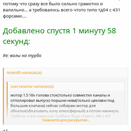
потому что сразу все было сильно грамотно и
валильно... а требовалось всего чтото типо тд04 с 431
форсами....
Добавлено спустя 1 минуту 58
секунд:
Re: валы на турбо
Arsen95 написал(а):
ivan-taranov написал(а):
мотор 1.5 16v голова сток(только совместил каналы и
отполировал выпуск) поршни нива(только цековки под
большие клапана) сейчас собираю мотор для
обкатки(обкатывать хочу атмосферный) а потом накинуть
турбину и все навесное. турбину буду ставить 04l а 431
Нажмите для раскрытия...
форсы. подскажите по валам, какие ставить? стоковые или
валы для турбо?
+1