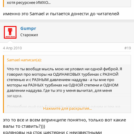
хотя ресурснее ИМХО...
именно это Samael и пытается донести до читателей
Gumpr
Старожил
4 Апр 2010
#19
Samael написал(а):
Что-то ты вообще мысль мою не уловил ни одной фиброй. Я
говорил про моторы на ОДИНАКОВЫХ турбинах с РАЗНОЙ
степенью и с РАЗНЫМ давлением наддува - а ты мне про
моторы на РАЗНЫХ турбинах на ОДНОЙ степени и ОДНОМ
давлении наддува. Где ты это у меня вычитал, для меня
загадка.
Попробую ещё раз. Если взять два мотора с одним и тем же
Нажмите для раскрытия...
турбокомпрессором, в нашем случае это TD04L, но один мотор
строить под наддув 1.5 бара со степенью 8:1, а другой под
это то все и всем впринципе понятно, только вот какие
наддув 1 бар со степенью 9:1, то ездить эти моторы будут
валы то ставить?)))
условно на одном и том же октане бензина, развивать
коляновы на сток шестерни с неизвестными
одинаковыую мощность (второй мотор за счёт распредвалов)