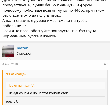
прочувствуешь, лучше башку пильнуть, и форсы
полюбому по-больше возьми ну хотяб 440сс, при таком
раскладе что-то да получиться...
А валы ставить я думаю имеет смысл на турбы
побольше???
Если я не прав, обоснуйте пожалуста...п.с. буз гауна,
нормальным русским языком...
loafer
Старожил
4 Апр 2010
#7
cr написал(а):
loafer написал(а):
не однозначно но на этот конфиг сток
тоесть?: