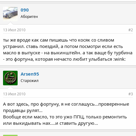
090
Абориген
13 Июл 2010
#2
ты же вроде как сам пишешь что косяк со сливом
устранил. ставь поездий, а потом посмотри если есть
масло в выпуске - на выкинштейн. а так ваще бу турбина
- это фортуна, которая нечасто любит улыбаться :wink:
Arsen95
Старожил
13 Июл 2010
#3
А вот здесь, про фортуну, я не соглашусь...проверенные
продавцы рулят...
Вообще если масло, то это ужо ППЦ, только ремонтить
или выкидывать нах....и ставить другую...