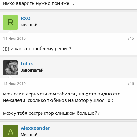
имхо вварить нужно пониже . . .
RXO
R
Местный
14 Июл 2010
#15
)))) и как это проблему решит?)
toluk
Завсегдатай
15 Июл 2010
#16
мож слив дерьметиком забился , на фото видно его
нежалели, сколько тюбиков на мотор ушло? :lol:
мож у тебя рестриктор слишком большой?
Alexxxander
A
Местный