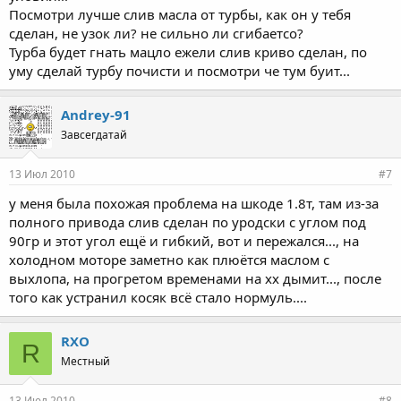
Посмотри лучше слив масла от турбы, как он у тебя
сделан, не узок ли? не сильно ли сгибаетсо?
Турба будет гнать мацло ежели слив криво сделан, по
уму сделай турбу почисти и посмотри че тум буит...
Andrey-91
Завсегдатай
13 Июл 2010
#7
у меня была похожая проблема на шкоде 1.8т, там из-за
полного привода слив сделан по уродски с углом под
90гр и этот угол ещё и гибкий, вот и пережался..., на
холодном моторе заметно как плюётся маслом с
выхлопа, на прогретом временами на хх дымит..., после
того как устранил косяк всё стало нормуль....
RXO
R
Местный
13 Июл 2010
#8