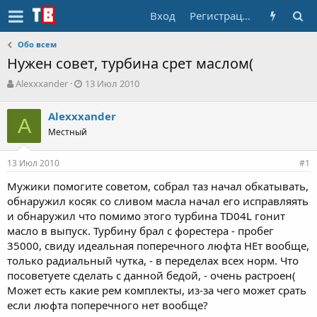
Вход
Регистрация
Обо всем
Нужен совет, турбина срет маслом(
А
Д
Alexxxander
13 Июл 2010
в
а
т
т
Alexxxander
о
A
а
Местный
р
н
т
а
е
ч
13 Июл 2010
#1
м
а
ы
л
Мужики помогите советом, собрал таз начал обкатывать,
а
обнаружил косяк со сливом масла начал его исправляять
и обнаружил что помимо этого турбина TD04L гонит
масло в выпуск. Турбину брал с форестера - пробег
35000, свиду идеальная поперечного люфта НЕт вообще,
только радиальный чутка, - в переделах всех норм. Что
посоветуете сделать с данной бедой, - очень растроен(
Может есть какие рем комплекты, из-за чего может срать
если люфта поперечного нет вообще?