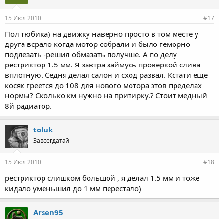
15 Июл 2010
#17
Пол тюбика) на движку наверно просто в том месте у
друга всрало когда мотор собрали и было геморно
подлезать -решил обмазать получше. А по делу
рестриктор 1.5 мм. Я завтра займусь проверкой слива
вплотную. Седня делал салон и сход развал. Кстати еще
косяк греется до 108 для нового мотора этов пределах
нормы? Сколько км нужно на притирку.? Стоит медный
8й радиатор.
toluk
Завсегдатай
15 Июл 2010
#18
рестриктор слишком большой , я делал 1.5 мм и тоже
кидало уменьшил до 1 мм перестало)
Arsen95