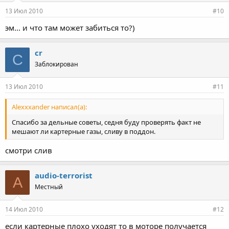
13 Июл 2010
#10
эм... и что там может забиться то?)
cr
C
Заблокирован
13 Июл 2010
#11
Alexxxander написал(а):
Спасибо за дельные советы, седня буду проверять факт не
мешают ли картерные газы, сливу в поддон.
смотри слив
audio-terrorist
A
Местный
14 Июл 2010
#12
если картерные плохо уходят то в моторе получается