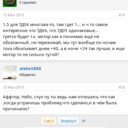
Старожил
15 Июл 2010
#19
1,5 для ТД04 многова-то, там гдет 1... и ч то самое
интересное что ТД04, что ТД05 одинаковые...
гретсо будет т.к. мотор как я понимаю еще не
обкатанный, не переживай, мы тут вообще по ночам
тока обкатывает днем +40, а в ночи +24 так лучше, и еще
мотор то не сильно тугой?
aleksii888
Абориген
15 Июл 2010
#20
Аффтор, Hello, слух ну ты ведь нам отпишись что как
,когда устранишь проблему,что сделано,и в чём была
причина!ок?
Last
1 из 3
Вперёд