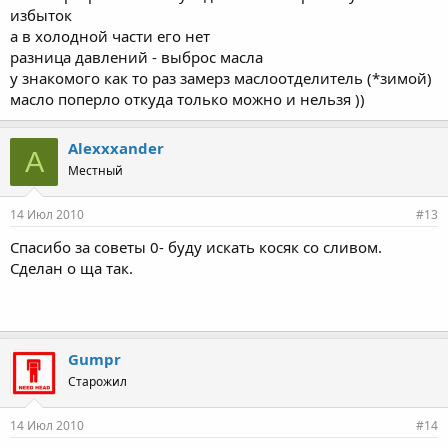
избыток
а в холодной части его нет
разница давлений - выброс масла
у знакомого как то раз замерз маслоотделитель (*зимой)
масло поперло откуда только можно и нельзя ))
Alexxxander
A
Местный
14 Июл 2010
#13
Спасибо за советы 0- буду искать косяк со сливом.
Сделан о ща так.
Gumpr
Старожил
14 Июл 2010
#14