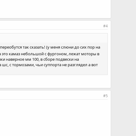
#4
переобутся так сказать! (у меня слюни до сих пор на
, а это камаз небольшой с фургоном, лежат моторы в
нки наверное мм 100, в сборе подвески на
 шс, с тормозами, чьи суппорта не разглядел а вот
#5