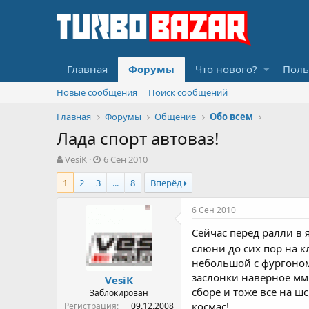
Главная
Форумы
Что нового?
Поль
Новые сообщения
Поиск сообщений
Главная
Форумы
Общение
Обо всем
Лада спорт автоваз!
А
Д
VesiK
6 Сен 2010
в
а
1
2
3
...
8
Вперёд
т
т
о
а
р
н
6 Сен 2010
т
а
Сейчас перед ралли в я
е
ч
м
а
слюни до сих пор на 
ы
л
небольшой с фургоном,
а
заслонки наверное мм 
VesiK
сборе и тоже все на шс
Заблокирован
космас!
Регистрация
09.12.2008