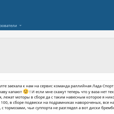
зователи
лте заехала к нам на сервис команда раллийная Лада Спорт о
клаву капают
! И если мне скажут теперь что у ваза нет те
 лежат моторы в сборе да с таким навесным которое я нико
100, в сборе подвески на подрамниках навороченых, все н
, с тормозами, чьи суппорта не разглядел а вот диски бремб