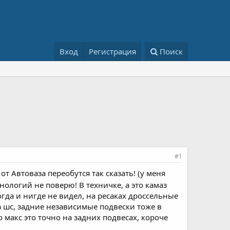
Вход
Регистрация
Поиск
#1
т Автоваза переобутся так сказать! (у меня
хнологий не поверю! В техничке, а это камаз
гда и нигде не видел, на ресаках дроссельные
а шс, задние независимые подвески тоже в
о макс это точно на задних подвесах, короче