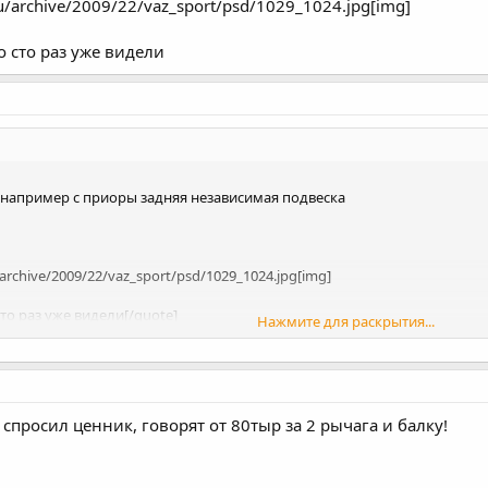
ru/archive/2009/22/vaz_sport/psd/1029_1024.jpg[img]
о сто раз уже видели
т например с приоры задняя независимая подвеска
/archive/2009/22/vaz_sport/psd/1029_1024.jpg[img]
то раз уже видели[/quote]
Нажмите для раскрытия...
 что нибудь по аккуратнее :wink:
 спросил ценник, говорят от 80тыр за 2 рычага и балку!