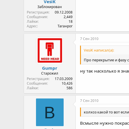
VesiK
Заблокирован
Регистрация
09.12.2008
Сообщения
2,449
Лайки
18
Адрес
Таганрог
7 Сен 2010
VesiK написал(а):
Про перекрытие и фазу 
Gumpr
ну так насколько я зна
Старожил
Регистрация
17.03.2009
Сообщения
10,426
Лайки
586
7 Сен 2010
B
колхоз какой то вот если
Всмысле нужно покрасит