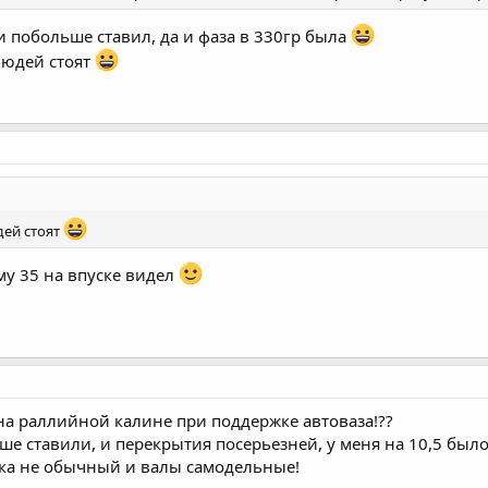
 и побольше ставил, да и фаза в 330гр была
людей стоят
дей стоят
у 35 на впуске видел
на раллийной калине при поддержке автоваза!??
 ставили, и перекрытия посерьезней, у меня на 10,5 было 3-
ка не обычный и валы самодельные!