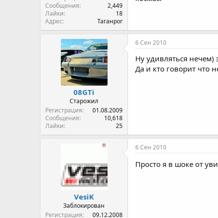
Сообщения
2,449
Лайки
18
Адрес
Таганрог
6 Сен 2010
Ну удивляться нечем) 
Да и кто говорит что 
08GTi
Старожил
Регистрация
01.08.2009
Сообщения
10,618
Лайки
25
6 Сен 2010
Просто я в шоке от уви
VesiK
Заблокирован
Регистрация
09.12.2008