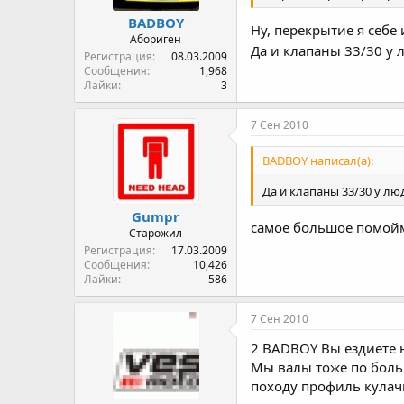
BADBOY
Ну, перекрытие я себе
Абориген
Да и клапаны 33/30 у 
Регистрация
08.03.2009
Сообщения
1,968
Лайки
3
7 Сен 2010
BADBOY написал(а):
Да и клапаны 33/30 у лю
Gumpr
самое большое помойм
Старожил
Регистрация
17.03.2009
Сообщения
10,426
Лайки
586
7 Сен 2010
2 BADBOY Вы ездиете 
Мы валы тоже по больше
походу профиль кулач