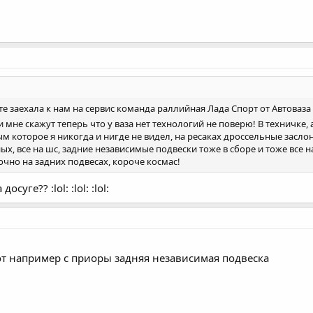
те заехала к нам на сервис команда раллийная Лада Спорт от Автоваза 
и мне скажут теперь что у ваза нет технологий не поверю! В техничке
ым которое я никогда и нигде не видел, на ресаках дроссельные засло
, все на шс, задние независимые подвески тоже в сборе и тоже все на
очно на задних подвесах, короче космас!
суге?? :lol: :lol: :lol:
от например с приоры задняя независимая подвеска