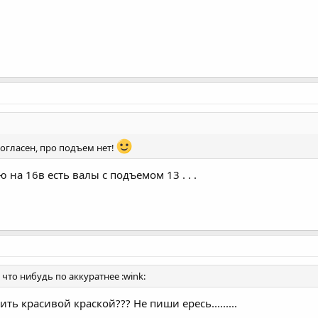
согласен, про подъем нет!
ю на 16в есть валы с подъемом 13 . . .
 что нибудь по аккуратнее :wink:
ь красивой краской??? Не пиши ересь.........