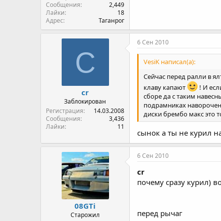
Сообщения
2,449
Лайки
18
Адрес
Таганрог
6 Сен 2010
C
VesiK написал(а):
Сейчас перед ралли в ял
клаву капают
! И есл
cr
сборе да с таким навесн
Заблокирован
подрамниках навороченых
Регистрация
14.03.2008
диски брембо макс это т
Сообщения
3,436
Лайки
11
сынок а ты не курил на до
6 Сен 2010
cr
почему сразу курил) в
08GTi
перед рычаг
Старожил