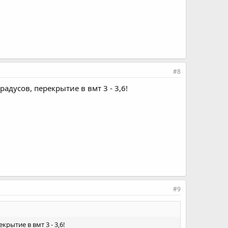
#8
адусов, перекрытие в вмт 3 - 3,6!
#9
рытие в вмт 3 - 3,6!