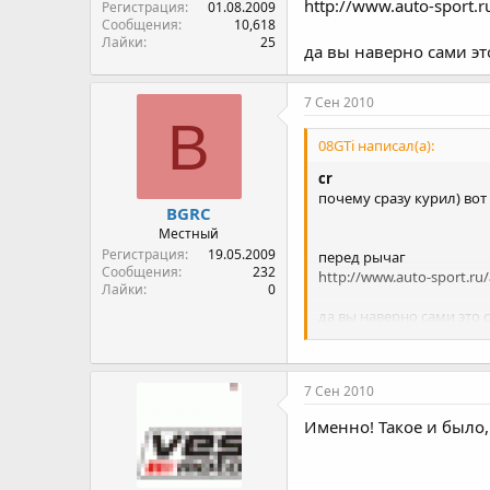
http://www.auto-sport.
Регистрация
01.08.2009
Сообщения
10,618
Лайки
25
да вы наверно сами эт
7 Сен 2010
B
08GTi написал(а):
cr
почему сразу курил) во
BGRC
Местный
Регистрация
19.05.2009
перед рычаг
Сообщения
232
http://www.auto-sport.ru
Лайки
0
да вы наверно сами это с
колхоз какой то вот если
7 Сен 2010
Именно! Такое и было,