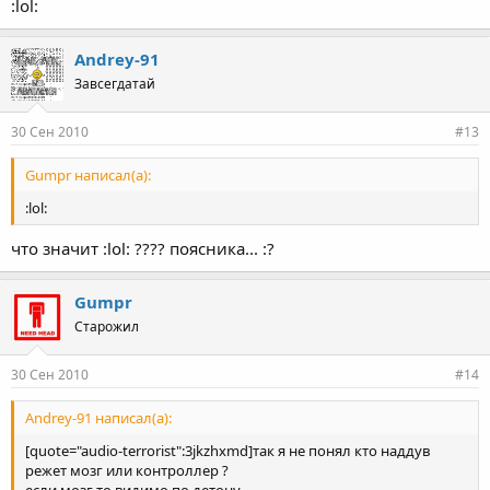
:lol:
Andrey-91
Завсегдатай
30 Сен 2010
#13
Gumpr написал(а):
:lol:
что значит :lol: ???? поясника... :?
Gumpr
Старожил
30 Сен 2010
#14
Andrey-91 написал(а):
[quote="audio-terrorist":3jkzhxmd]так я не понял кто наддув
режет мозг или контроллер ?