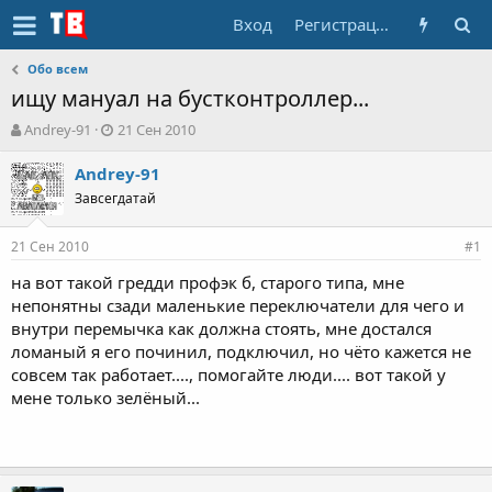
Вход
Регистрация
Обо всем
ищу мануал на бустконтроллер...
А
Д
Andrey-91
21 Сен 2010
в
а
т
т
Andrey-91
о
а
Завсегдатай
р
н
т
а
21 Сен 2010
е
ч
#1
м
а
на вот такой гредди профэк б, старого типа, мне
ы
л
непонятны сзади маленькие переключатели для чего и
а
внутри перемычка как должна стоять, мне достался
ломаный я его починил, подключил, но чёто кажется не
совсем так работает...., помогайте люди.... вот такой у
мене только зелёный...