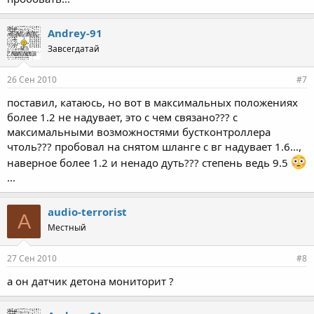
Andrey-91
Завсегдатай
26 Сен 2010
#7
поставил, катаюсь, но вот в максимальных положениях
более 1.2 не надувает, это с чем связано??? с
максимальными возможностями бустконтроллера
чтоль??? пробовал на снятом шланге с вг надувает 1.6...,
наверное более 1.2 и ненадо дуть??? степень ведь 9.5
...
audio-terrorist
A
Местный
27 Сен 2010
#8
а он датчик детона мониторит ?