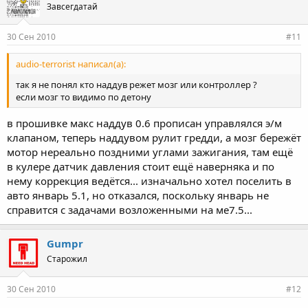
Завсегдатай
30 Сен 2010
#11
audio-terrorist написал(а):
так я не понял кто наддув режет мозг или контроллер ?
если мозг то видимо по детону
в прошивке макс наддув 0.6 прописан управлялся э/м
клапаном, теперь наддувом рулит гредди, а мозг бережёт
мотор нереально поздними углами зажигания, там ещё
в кулере датчик давления стоит ещё наверняка и по
нему коррекция ведётся... изначально хотел поселить в
авто январь 5.1, но отказался, поскольку январь не
справится с задачами возложенными на ме7.5...
Gumpr
Старожил
30 Сен 2010
#12