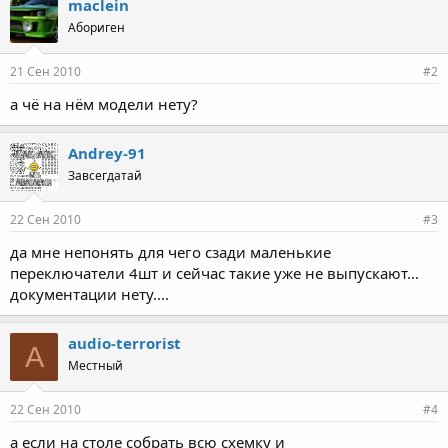
maclein
Абориген
21 Сен 2010
#2
а чё на нём модели нету?
Andrey-91
Завсегдатай
22 Сен 2010
#3
да мне непонять для чего сзади маленькие
переключатели 4шт и сейчас такие уже не выпускают...
документации нету....
audio-terrorist
A
Местный
22 Сен 2010
#4
а если на столе собрать всю схемку и