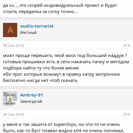
да хз..., это скорей индивидуальный проект и будет
стоить переделка за сотку точно...
audio-terrorist
A
Местный
30 Сен 2010
#18
можт проще перешить твой моск под больший наддув ?
готовые прошивки есть в сети накачать пачку и методом
подбора найти ту что более менее
ибо прог которые возьмут в правку катру мотроника
бесплатно нигде нет чтоб скачать
Andrey-91
Завсегдатай
30 Сен 2010
#19
у меня и так зашита от superchips, но что-то не очень
было, как-то буст плавал видно к04 не очень понимал,