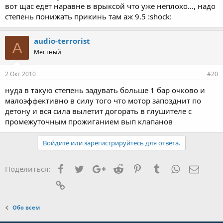
вот щас едет наравне в врыксой что уже неплохо..., надо
степень понижать прикинь там аж 9.5 :shock:
audio-terrorist
A
Местный
2 Окт 2010
#20
нуда в такую степень задувать больше 1 бар очково и
малоэффективно в силу того что мотор запозднит по
детону и вся сила вылетит догорать в глушителе с
промежуточным прожиганием вып клапанов
Войдите или зарегистрируйтесь для ответа.
Facebook
Twitter
Google+
Reddit
Pinterest
Tumblr
WhatsApp
Элект
Поделиться:
Ссылка
Обо всем