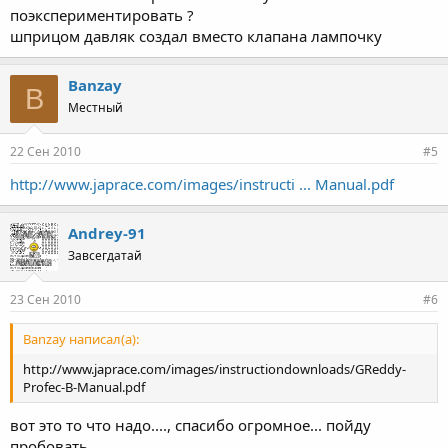
поэкспериментировать ?
шприцом давляк создал вместо клапана лампочку
Banzay
B
Местный
22 Сен 2010
#5
http://www.japrace.com/images/instructi ... Manual.pdf
Andrey-91
Завсегдатай
23 Сен 2010
#6
Banzay написал(а):
http://www.japrace.com/images/instructiondownloads/GReddy-
Profec-B-Manual.pdf
вот это то что надо...., спасибо огромное... пойду
пробовать...