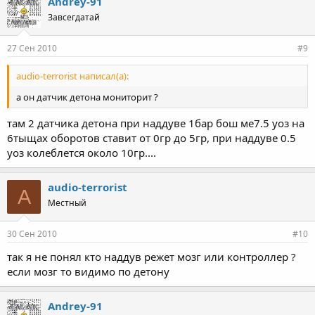
Andrey-91
Завсегдатай
27 Сен 2010
#9
audio-terrorist написал(а):
а он датчик детона мониторит ?
там 2 датчика детона при наддуве 1бар бош ме7.5 уоз на
6тыщах оборотов ставит от 0гр до 5гр, при наддуве 0.5
уоз колеблется около 10гр....
audio-terrorist
A
Местный
30 Сен 2010
#10
так я не понял кто наддув режет мозг или контроллер ?
если мозг то видимо по детону
Andrey-91