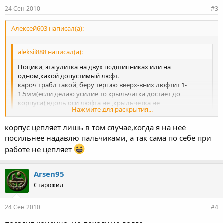
24 Сен 2010
#3
Алексей603 написал(а):
aleksii888 написал(а):
Поцики, эта улитка на двух подшипниках или на
одном,какой допустимый люфт.
кароч трабл такой, беру тёргаю вверх-вних люфтит 1-
1.5мм(если делаю усилие то крыльчатка достаёт до
корпуса),вдоль оси люфта нет,крыльчетка не
Нажмите для раскрытия...
похавана,масло не кидает.
Вопрос:жилец или нет(искать новую)?
корпус цепляет лишь в том случае,когда я на неё
Нажмите для раскрытия...
посильнее надавлю пальчиками, а так сама по себе при
я конечно в этом деле не спец!но смотри сам если у тебя
крыльчат задевает об корпус- это не есть хорошо!!!она я так
работе не цепляет
понимаю будет корпус строгать и в впуск политит стружка!
может ей лучше ремонт сделать чтоб как новая была)
Arsen95
Старожил
24 Сен 2010
#4