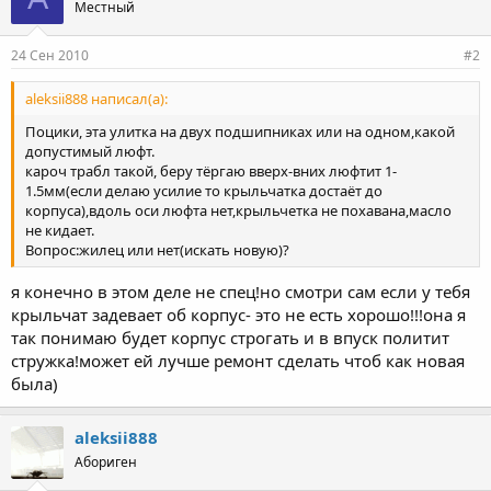
Местный
24 Сен 2010
#2
aleksii888 написал(а):
Поцики, эта улитка на двух подшипниках или на одном,какой
допустимый люфт.
кароч трабл такой, беру тёргаю вверх-вних люфтит 1-
1.5мм(если делаю усилие то крыльчатка достаёт до
корпуса),вдоль оси люфта нет,крыльчетка не похавана,масло
не кидает.
Вопрос:жилец или нет(искать новую)?
я конечно в этом деле не спец!но смотри сам если у тебя
крыльчат задевает об корпус- это не есть хорошо!!!она я
так понимаю будет корпус строгать и в впуск политит
стружка!может ей лучше ремонт сделать чтоб как новая
была)
aleksii888
Абориген