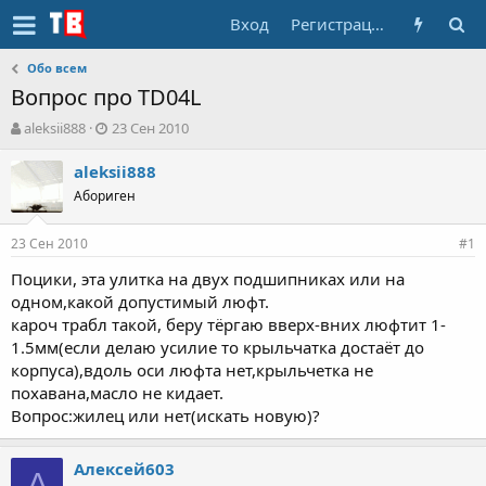
Вход
Регистрация
Обо всем
Вопрос про TD04L
А
Д
aleksii888
23 Сен 2010
в
а
т
т
aleksii888
о
а
Абориген
р
н
т
а
23 Сен 2010
е
ч
#1
м
а
Поцики, эта улитка на двух подшипниках или на
ы
л
одном,какой допустимый люфт.
а
кароч трабл такой, беру тёргаю вверх-вних люфтит 1-
1.5мм(если делаю усилие то крыльчатка достаёт до
корпуса),вдоль оси люфта нет,крыльчетка не
похавана,масло не кидает.
Вопрос:жилец или нет(искать новую)?
Алексей603
А