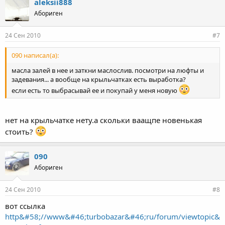
aleksii888
Абориген
24 Сен 2010
#7
090 написал(а):
масла залей в нее и заткни маслослив. посмотри на люфты и
задевания... а вообще на крыльчатках есть выработка?
если есть то выбрасывай ее и покупай у меня новую
нет на крыльчатке нету.а скольки ваащпе новенькая
стоить?
090
Абориген
24 Сен 2010
#8
вот ссылка
http&#58;//www&#46;turbobazar&#46;ru/forum/viewtopic&