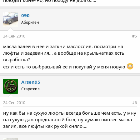
поездит конечно, но походу не долго.....
090
Абориген
24 Сен 2010
#5
масла залей в нее и заткни маслослив. посмотри на
люфты и задевания... а вообще на крыльчатках есть
выработка?
если есть то выбрасывай ее и покупай у меня новую
Arsen95
Старожил
24 Сен 2010
#6
ну как бы на сухую люфты всегда больше чем есть, у мну
на сухую даж продольный был, ну думаю пинзес масла
залил, все люфты как рукой сняло....