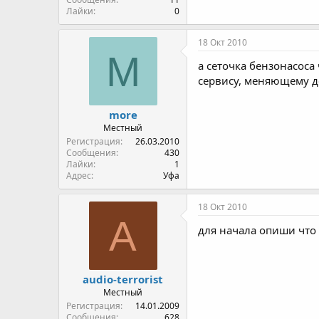
Лайки
0
18 Окт 2010
M
а сеточка бензонасоса 
сервису, меняющему д
more
Местный
Регистрация
26.03.2010
Сообщения
430
Лайки
1
Адрес
Уфа
18 Окт 2010
A
для начала опиши что
audio-terrorist
Местный
Регистрация
14.01.2009
Сообщения
628