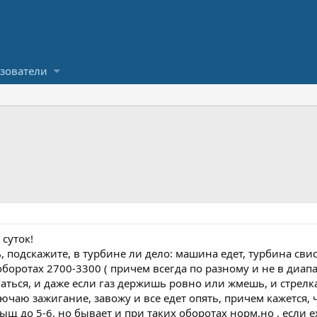
зователи
суток!
, подскажите, в турбине ли дело: машина едет, турбина свис
оборотах 2700-3300 ( причем всегда по разному и не в диапа
ться, и даже если газ держишь ровно или жмешь, и стрелка
чаю зажигание, завожу и все едет опять, причем кажется, 
ыщ до 5-6, но бывает и при таких оборотах норм,но , если е