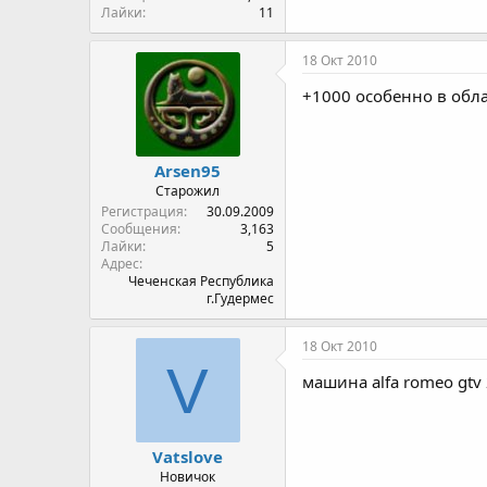
Лайки
11
18 Окт 2010
+1000 особенно в обла
Arsen95
Старожил
Регистрация
30.09.2009
Сообщения
3,163
Лайки
5
Адрес
Чеченская Республика
г.Гудермес
18 Окт 2010
V
машина alfa romeo gtv 
Vatslove
Новичок