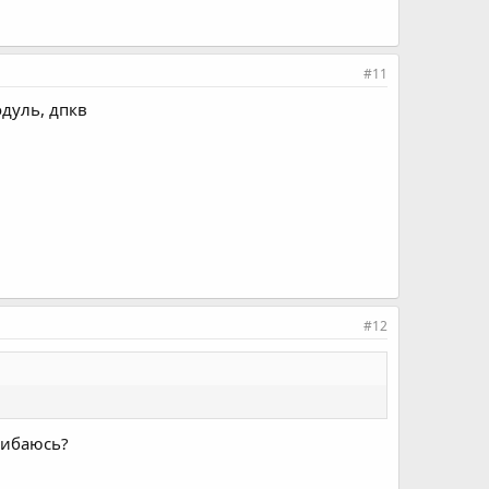
#11
одуль, дпкв
#12
шибаюсь?