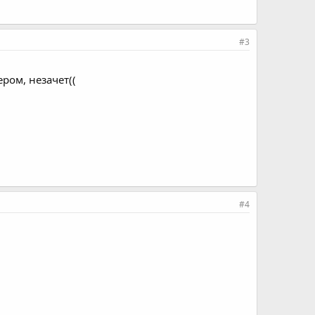
#3
ром, незачет((
#4