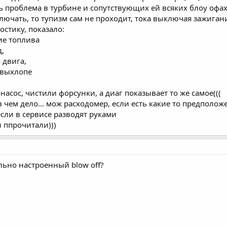
 проблема в турбине и сопутствующих ей всяких блоу офах,
ключать, то тупизм сам не проходит, тока выключая зажигани
остику, показало:
ие топлива
,
 двига,
 выхлопе
насос, чистили форсунки, а диаг показывает то же самое(((
 чем дело... мож расходомер, если есть какие то предположе
если в сервисе разводят руками
 ппрочитали)))
льно настроенный blow off?