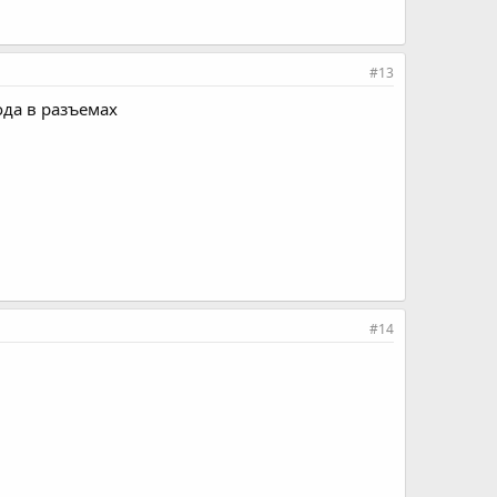
#13
ода в разъемах
#14