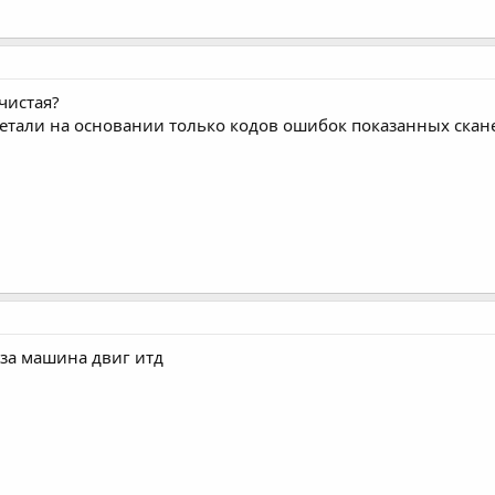
чистая?
етали на основании только кодов ошибок показанных скане
 за машина двиг итд