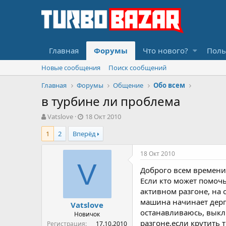
Главная
Форумы
Что нового?
Поль
Новые сообщения
Поиск сообщений
Главная
Форумы
Общение
Обо всем
в турбине ли проблема
А
Д
Vatslove
18 Окт 2010
в
а
1
2
Вперёд
т
т
о
а
р
н
18 Окт 2010
т
а
V
Доброго всем времени 
е
ч
м
а
Если кто может помочь
ы
л
активном разгоне, на 
а
машина начинает дерга
Vatslove
останавливаюсь, выклю
Новичок
разгоне,если крутить т
Регистрация
17.10.2010