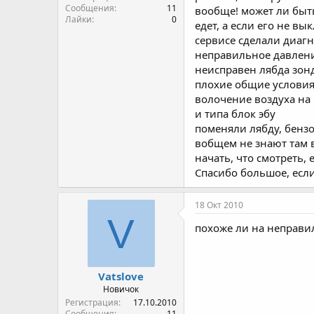
Сообщения
11
вообще! может ли быть
Лайки
0
едет, а если его не вы
сервисе сделали диагн
неправильное давлен
неисправен лябда зонд
плохие общие условия
волочение воздуха на
и типа блок эбу
поменяли лябду, бензо
вобщем не знают там в
начать, что смотреть, 
Спасибо большое, если
18 Окт 2010
V
похоже ли на неправи
Vatslove
Новичок
Регистрация
17.10.2010
Сообщения
11