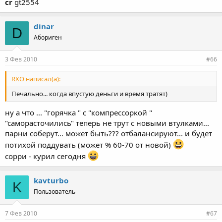
cr
gt2554
dinar
D
Абориген
3 Фев 2010
#66
RXO написал(а):
Печально... когда впустую деньги и время тратят)
ну а что ... "горячка " с "компрессоркой "
"саморасточились" теперь не трут с новыми втулками...
парни соберут... может быть??? отбалансируют... и будет
потихой поддувать (может % 60-70 от новой)
сорри - курил сегодня
kavturbo
K
Пользователь
7 Фев 2010
#67