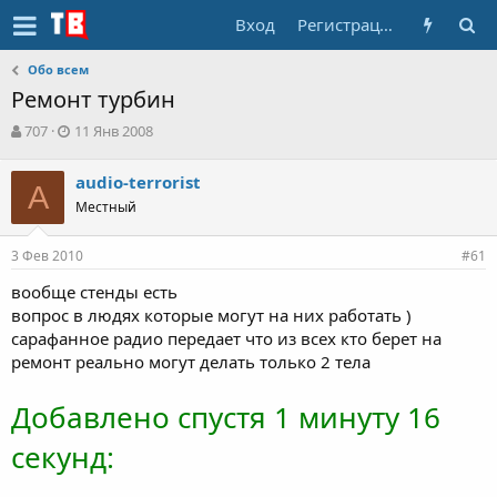
Вход
Регистрация
Обо всем
Ремонт турбин
А
Д
707
11 Янв 2008
в
а
т
т
audio-terrorist
о
A
а
Местный
р
н
т
а
е
ч
3 Фев 2010
#61
м
а
ы
л
вообще стенды есть
а
вопрос в людях которые могут на них работать )
сарафанное радио передает что из всех кто берет на
ремонт реально могут делать только 2 тела
Добавлено спустя 1 минуту 16
секунд: