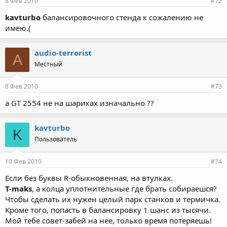
8 Фев 2010
#72
kavturbo
балансировочного стенда к сожалению не
имею.(
audio-terrorist
A
Местный
8 Фев 2010
#73
а GT 2554 не на шариках изначально ??
kavturbo
K
Пользователь
10 Фев 2010
#74
Если без буквы R-обыкновенная, на втулках.
T-maks
, а колца уплотнительные где брать собираешся?
Чтобы сделать их нужен целый парк станков и термичка.
Кроме того, попасть в балансировку 1 шанс из тысячи.
Мой тебе совет-забей на нее, только время потеряешь!