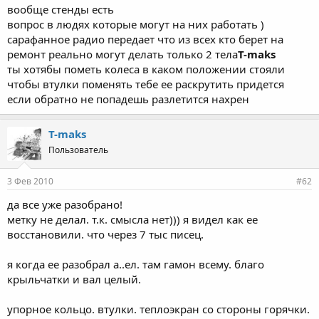
вообще стенды есть
вопрос в людях которые могут на них работать )
сарафанное радио передает что из всех кто берет на
ремонт реально могут делать только 2 тела
T-maks
ты хотябы пометь колеса в каком положении стояли
чтобы втулки поменять тебе ее раскрутить придется
если обратно не попадешь разлетится нахрен
T-maks
Пользователь
3 Фев 2010
#62
да все уже разобрано!
метку не делал. т.к. смысла нет))) я видел как ее
восстановили. что через 7 тыс писец.
я когда ее разобрал а..ел. там гамон всему. благо
крыльчатки и вал целый.
упорное кольцо. втулки. теплоэкран со стороны горячки.