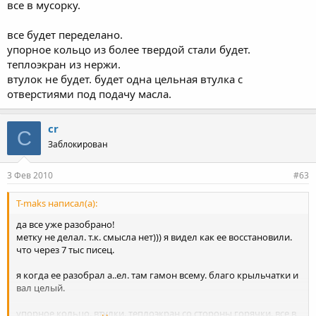
все в мусорку.
все будет переделано.
упорное кольцо из более твердой стали будет.
теплоэкран из нержи.
втулок не будет. будет одна цельная втулка с
отверстиями под подачу масла.
cr
C
Заблокирован
3 Фев 2010
#63
T-maks написал(а):
да все уже разобрано!
метку не делал. т.к. смысла нет))) я видел как ее восстановили.
что через 7 тыс писец.
я когда ее разобрал а..ел. там гамон всему. благо крыльчатки и
вал целый.
упорное кольцо. втулки. теплоэкран со стороны горячки. все в