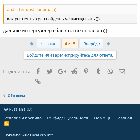
audio-terrorist написал(а):
как рыгнет ты хрен найдешь че выкидывать )))
дальше интеркуллера блевота не попалзет)))
First
Last
Назад
4 из 5
Вперёд
Войдите или зарегистрируйтесь для ответа.
Facebook
Twitter
Google+
Reddit
Pinterest
Tumblr
WhatsApp
Элект
Поделиться:
Ссылка
Обо всем
Russian (RU)
Условия и правила
Конфиденциальность
Помощь
Главная
Локализация от
XenForo.Info