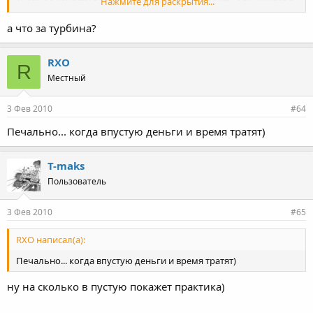
Нажмите для раскрытия...
мусорку.
а что за турбина?
все будет переделано.
упорное кольцо из более твердой стали будет.
теплоэкран из нержи.
RXO
R
втулок не будет. будет одна цельная втулка с отверстиями под
Местный
подачу масла.
3 Фев 2010
#64
Печально... когда впустую деньги и время тратят)
T-maks
Пользователь
3 Фев 2010
#65
RXO написал(а):
Печально... когда впустую деньги и время тратят)
ну на сколько в пустую покажет практика)