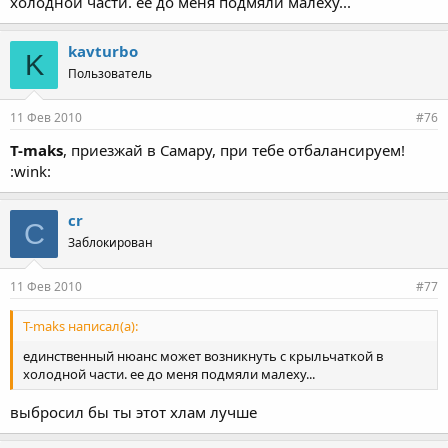
холодной части. ее до меня подмяли малеху...
kavturbo
K
Пользователь
11 Фев 2010
#76
T-maks
, приезжай в Самару, при тебе отбалансируем!
:wink:
cr
C
Заблокирован
11 Фев 2010
#77
T-maks написал(а):
единственный нюанс может возникнуть с крыльчаткой в
холодной части. ее до меня подмяли малеху...
выбросил бы ты этот хлам лучше