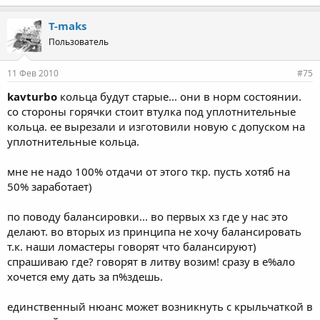
T-maks
Пользователь
11 Фев 2010
#75
kavturbo
кольца будут старые... они в норм состоянии.
со стороны горячки стоит втулка под уплотнительные
кольца. ее вырезали и изготовили новую с допуском на
уплотнительные кольца.
мне не надо 100% отдачи от этого ткр. пусть хотяб на
50% заработает)
по поводу балансировки... во первых хз где у нас это
делают. во вторых из принципа не хочу балансировать
т.к. наши ломастеры говорят что балансируют)
спрашиваю где? говорят в литву возим! сразу в е%ало
хочется ему дать за п%здешь.
единственный нюанс может возникнуть с крыльчаткой в