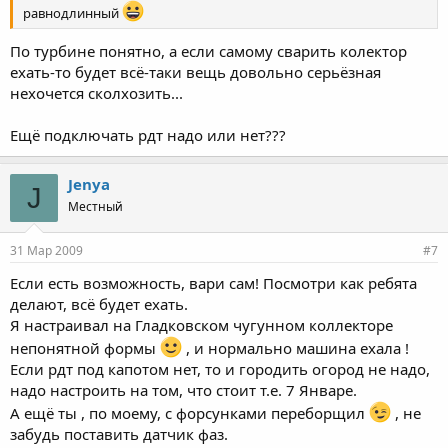
равнодлинный
По турбине понятно, а если самому сварить колектор
ехать-то будет всё-таки вещь довольно серьёзная
нехочется сколхозить...
Ещё подключать рдт надо или нет???
Jenya
J
Местный
31 Мар 2009
#7
Если есть возможность, вари сам! Посмотри как ребята
делают, всё будет ехать.
Я настраивал на Гладковском чугунном коллекторе
непонятной формы
, и нормально машина ехала !
Если рдт под капотом нет, то и городить огород не надо,
надо настроить на том, что стоит т.е. 7 Январе.
А ещё ты , по моему, с форсунками переборщил
, не
забудь поставить датчик фаз.