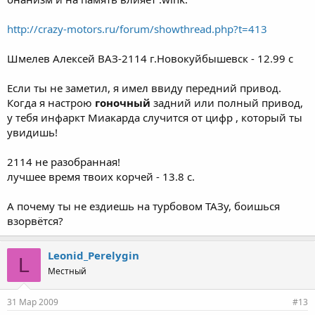
3) Кончай пиздить, ты из 13 не выехал. Мои машины 11.5-11.7
http://crazy-motors.ru/forum/showthread.php?t=413
едут. Все твое насквозь пороезжается.
Шмелев Алексей ВАЗ-2114 г.Новокуйбышевск - 12.99 с
4) Я езжу на французком двигле F4R. Тебе тоже рекомендую
(хотя ты бомж - тебе не понять). Так же у меня есть атмо таз
который используется для работы над совершенствованием
Если ты не заметил, я имел ввиду передний привод.
алгоритмов системы управления Январь-5 и на котором я не
Когда я настрою
гоночный
задний или полный привод,
езжу.
у тебя инфаркт Миакарда случится от цифр , который ты
увидишь!
2114 не разобранная!
лучшее время твоих корчей - 13.8 с.
А почему ты не ездиешь на турбовом ТАЗу, боишься
взорвётся?
Leonid_Perelygin
L
Местный
31 Мар 2009
#13