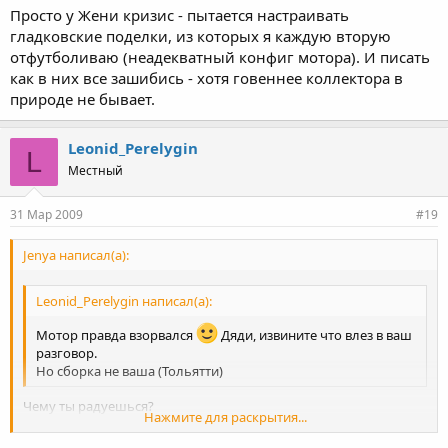
Просто у Жени кризис - пытается настраивать
гладковские поделки, из которых я каждую вторую
отфутболиваю (неадекватный конфиг мотора). И писать
как в них все зашибись - хотя говеннее коллектора в
природе не бывает.
Leonid_Perelygin
L
Местный
31 Мар 2009
#19
Jenya написал(а):
Leonid_Perelygin написал(а):
Мотор правда взорвался
Дяди, извините что влез в ваш
разговор.
Но сборка не ваша (Тольятти)
Чему ты радуешься?
Нажмите для раскрытия...
Он выступал весь сезон на одном и том же двигателе, он
приезжал своим ходом на гонки, которые проводились за