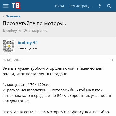
Вход
Регистрация
Техничка
Посоветуйте по мотору...
А
Д
Andrey-91
30 Мар 2009
в
а
т
т
Andrey-91
о
а
Завсегдатай
р
н
т
а
е
ч
30 Мар 2009
#1
м
а
ы
л
Значит нужен турбо-мотор для гонок, а именно для
а
ралли, итак поставленные задачи:
1. мощность 170~190сил
2. ресурс немаловажен..., хотелось бы чтоб на пяток
гонок хватало в среднем по 80км скоростных участков в
каждой гонке.
Что у меня есть: 21124 мотор, 630сс форсунки, вальбро