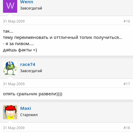
Wenn
W
Завсегдатай
31 Мар 2009
#16
так...
тему переименовать и оттличный топик получиться...
- я за пивом....
даёшь факты =)
race74
Завсегдатай
31 Мар 2009
#17
опять сральник развели))))
Maxi
Старожил
31 Мар 2009
#18