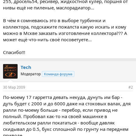
255, дросель54, ресивер, жидкостной кулер, поршня от
нивы ещё не пиленые, маслорадиатор...
В чём я сомневаюсь это в выборе турбинки и
коллектора, подскажите пожалста какую искать и кому
можно в Мскве заказать изготовление коллектора??? А
может ещё что-нить своё посоветуете...
Спасибо!!!
Tech
Модератор
Команда форума
30 Мар 2009
#2
По-моему 17 гарретта девать некуда, дунуть им бар -
дуть будет с 2000 и до 6000 даже на стоковых валах, для
ралли по-моему больше - перебор, если привод не
полный. Пробовал как-то на своей машинке в
любительском ралли покататься - вообще давляк
скидывал до 0.5, букс сплошной по грунту на переднем
приводе.