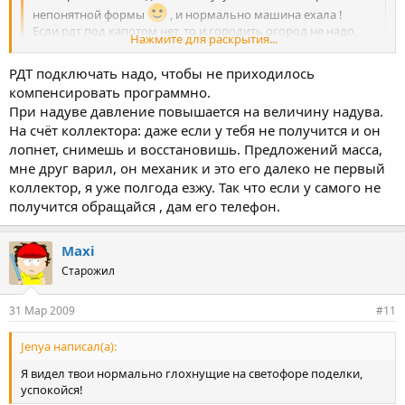
непонятной формы
, и нормально машина ехала !
Если рдт под капотом нет, то и городить огород не надо,
Нажмите для раскрытия...
надо настроить на том, что стоит т.е. 7 Январе.
А ещё ты , по моему, с форсунками переборщил
, не
РДТ подключать надо, чтобы не приходилось
Нажмите для раскрытия...
забудь поставить датчик фаз.
компенсировать программно.
При надуве давление повышается на величину надува.
у меня янв5.1 рдт на рампе, датчик фаз есть в комплектации...
На счёт коллектора: даже если у тебя не получится и он
так надо рдт подключать или нет при разряжении в
коллекторе понятно давление падает, а как он с турбой
лопнет, снимешь и восстановишь. Предложений масса,
поведёт себя???я хз...
мне друг варил, он механик и это его далеко не первый
коллектор, я уже полгода езжу. Так что если у самого не
Добавлено спустя 4 минуты 30
получится обращайся , дам его телефон.
секунд:
Maxi
Старожил
Мне кажется экономить на коллекторе нету смысла, а то
слишком много говна получается, хоть коллектор и турбу
нормальную поставить...
31 Мар 2009
#11
Jenya написал(а):
Я видел твои нормально глохнущие на светофоре поделки,
успокойся!