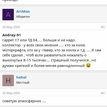
ArtMan
A
Абориген
30 Мар 2009
#3
Andrey-91
гаррет 17 или ТД 04..... больше и не надо.
коллектор - у всех свои мнения ..... кто за колю
моторкрафта, кто за у -павер, кто за хохла и т.д. .... Я сам
себе сделал , чтоб если развалиться нежалеть о
выкинутых 8-15 тысячах.... страшный получился , но
думаю крепкий и более-менее равнодлинный
hohol
H
Местный
30 Мар 2009
#4
советую атмосферник ....