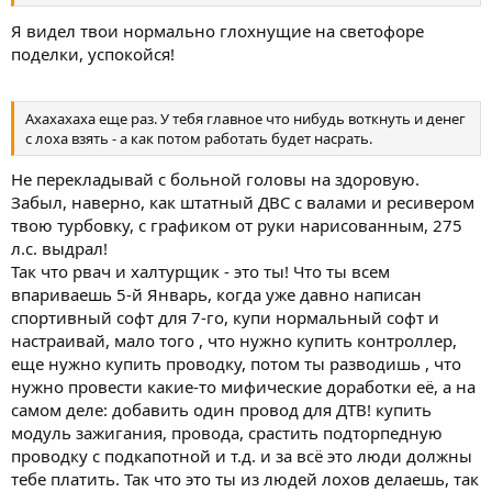
Я видел твои нормально глохнущие на светофоре
Нажмите для раскрытия...
поделки, успокойся!
Ахахахаха еще раз. У тебя главное что нибудь воткнуть и денег
с лоха взять - а как потом работать будет насрать.
Не перекладывай с больной головы на здоровую.
Забыл, наверно, как штатный ДВС с валами и ресивером
твою турбовку, с графиком от руки нарисованным, 275
л.с. выдрал!
Так что рвач и халтурщик - это ты! Что ты всем
впариваешь 5-й Январь, когда уже давно написан
спортивный софт для 7-го, купи нормальный софт и
настраивай, мало того , что нужно купить контроллер,
еще нужно купить проводку, потом ты разводишь , что
нужно провести какие-то мифические доработки её, а на
самом деле: добавить один провод для ДТВ! купить
модуль зажигания, провода, срастить подторпедную
проводку с подкапотной и т.д. и за всё это люди должны
тебе платить. Так что это ты из людей лохов делаешь, так