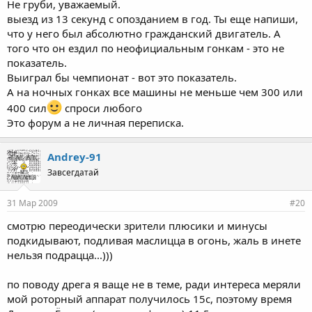
Не груби, уважаемый.
ситни километров от его дома, он не отпилил ни одного
Нажмите для раскрытия...
выезд из 13 секунд с опозданием в год. Ты еще напиши,
килограмма от своей машины и выйхал из 13 с.
что у него был абсолютно гражданский двигатель. А
Алексей ездил на этой машине в магазин, и паралельно с
вашим чемпионатом выступал на ночном драге, где кстати и
того что он ездил по неофициальным гонкам - это не
оторвало шатун на 2-й передаче, в салоне было 4 человека, но
показатель.
это ему не помешало выграть заезд с 300 сильной
Выиграл бы чемпионат - вот это показатель.
компрессорной машиной.
А на ночных гонках все машины не меньше чем 300 или
400 сил
спроси любого
Так что не лезь больше в разговор.
Это форум а не личная переписка.
Andrey-91
Завсегдатай
31 Мар 2009
#20
смотрю переодически зрители плюсики и минусы
подкидывают, подливая маслицца в огонь, жаль в инете
нельзя подрацца...)))
по поводу дрега я ваще не в теме, ради интереса меряли
мой роторный аппарат получилось 15с, поэтому время