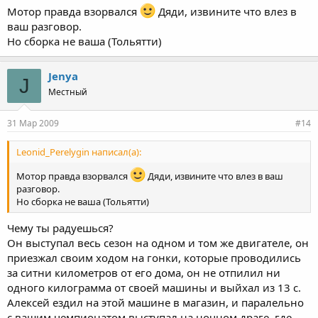
Мотор правда взорвался
Дяди, извините что влез в
ваш разговор.
Но сборка не ваша (Тольятти)
Jenya
J
Местный
31 Мар 2009
#14
Leonid_Perelygin написал(а):
Мотор правда взорвался
Дяди, извините что влез в ваш
разговор.
Но сборка не ваша (Тольятти)
Чему ты радуешься?
Он выступал весь сезон на одном и том же двигателе, он
приезжал своим ходом на гонки, которые проводились
за ситни километров от его дома, он не отпилил ни
одного килограмма от своей машины и выйхал из 13 с.
Алексей ездил на этой машине в магазин, и паралельно
с вашим чемпионатом выступал на ночном драге, где