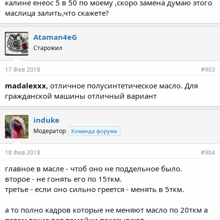
калине енеос 5 в 50 по моему ,скоро замена думаю этого
маслица залить,что скажете?
Ataman4eG
Старожил
17 Фев 2018
#903
madalexxx
, отличное полусинтетическое масло. Для
гражданской машины отличный вариант
induke
Модератор
Команда форума
18 Фев 2018
#904
главное в масле - чтоб оно не поддельное было.
второе - не гонять его по 15ткм.
третье - если оно сильно греется - менять в 5ткм.
а то полно кадров которые не меняют масло по 20ткм а