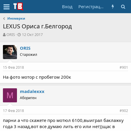
Вход
Регистрация
Иномарки
LEXUS Ориса г.Белгород
А
Д
ORIS
12 Окт 2017
в
а
т
т
ORIS
о
а
Старожил
р
н
т
а
е
ч
15 Фев 2018
#901
м
а
ы
л
На фото мотор с пробегом 200к
а
madalexxx
M
Абориген
17 Фев 2018
#902
парни а что скажете про мотюл 6100,выиграл баклажку
года 3 назад,вот все думаю лить его или нет))щас в