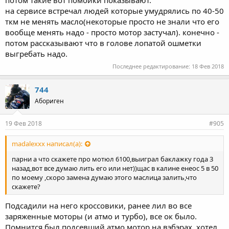
потом такие вот помойки показывают.
на сервисе встречал людей которые умудрялись по 40-50
ткм не менять масло(некоторые просто не знали что его
вообще менять надо - просто мотор застучал). конечно -
потом рассказывают что в голове лопатой ошметки
выгребать надо.
Последнее редактирование:
18 Фев 2018
744
Абориген
19 Фев 2018
#905
madalexxx написал(а):
парни а что скажете про мотюл 6100,выиграл баклажку года 3
назад,вот все думаю лить его или нет))щас в калине енеос 5 в 50
по моему ,скоро замена думаю этого маслица залить,что
скажете?
Подсадили на него кроссовики, ранее лил во все
заряженные моторы (и атмо и турбо), все ок было.
Помнится был подсевший атмо мотор на вэбэрах, хотел