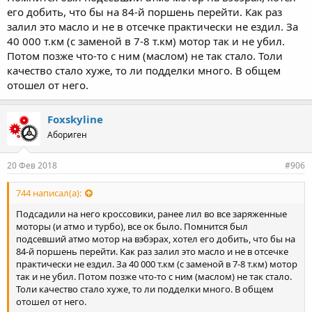
его добить, что бы на 84-й поршень перейти. Как раз
залил это масло и не в отсечке практически не ездил. За
40 000 т.км (с заменой в 7-8 т.км) мотор так и не убил.
Потом позже что-то с ним (маслом) не так стало. Толи
качество стало хуже, то ли подделки много. В общем
отошел от него.
Foxskyline
Абориген
20 Фев 2018
#906
744 написал(а):
Подсадили на него кроссовики, ранее лил во все заряженные
моторы (и атмо и турбо), все ок было. Помнится был
подсевший атмо мотор на вэбэрах, хотел его добить, что бы на
84-й поршень перейти. Как раз залил это масло и не в отсечке
практически не ездил. За 40 000 т.км (с заменой в 7-8 т.км) мотор
так и не убил. Потом позже что-то с ним (маслом) не так стало.
Толи качество стало хуже, то ли подделки много. В общем
отошел от него.