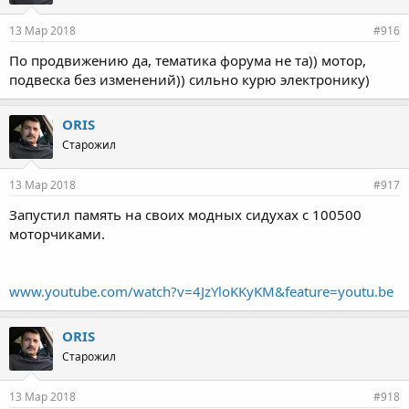
13 Мар 2018
#916
По продвижению да, тематика форума не та)) мотор,
подвеска без изменений)) сильно курю электронику)
ORIS
Старожил
13 Мар 2018
#917
Запустил память на своих модных сидухах с 100500
моторчиками.
www.youtube.com/watch?v=4JzYloKKyKM&feature=youtu.be
ORIS
Старожил
13 Мар 2018
#918