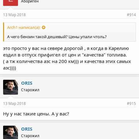
Абориген
13 Мар 2018
#914
Arch1 написал(а):
А чего бензин такой дешевый? Цены упали чтоль?
это просто у вас на севере дорогой , я когда в Карелию
ездил в отпуск прифигел от цен и "качества" топлива.
( а тж количества азс на 200 км))) и качества этих самых
азс))))
ORIS
Старожил
13 Мар 2018
#915
Ну у нас такие цены. А у вас?
ORIS
Старожил