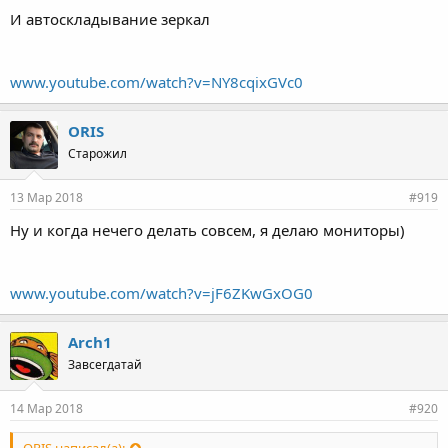
И автоскладывание зеркал
www.youtube.com/watch?v=NY8cqixGVc0
ORIS
Старожил
13 Мар 2018
#919
Ну и когда нечего делать совсем, я делаю мониторы)
www.youtube.com/watch?v=jF6ZKwGxOG0
Arch1
Завсегдатай
14 Мар 2018
#920