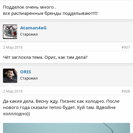
Подделок очень много .
все распиаренные бренды подделывают!!!!
Ataman4eG
Старожил
2 Мар 2018
#907
Чёт заглохла тема. Орис, как там дела?
ORIS
Старожил
2 Мар 2018
#908
Да какие дела. Весну жду. Пизнес как холодно. После
нового года сказали тепло будет. Xyй там. Вдвойне
холллодно))