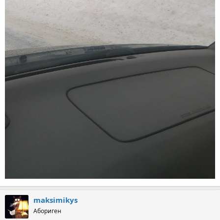
maksimikys
Абориген