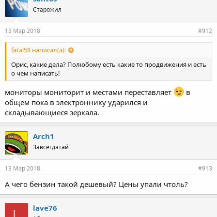
Старожил
13 Мар 2018
#912
fatal58 написал(а):
Орис, какие дела? Полюбому есть какие то продвижения и есть
о чем написать!
мониторы мониторит и местами переставляет
в
общем пока в электроннику ударился и
складывающиеся зеркала.
Arch1
Завсегдатай
13 Мар 2018
#913
А чего бензин такой дешевый? Цены упали чтоль?
lave76
L