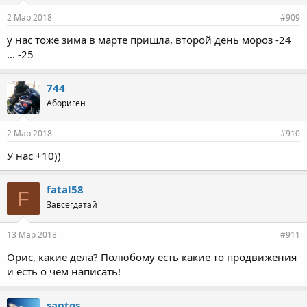
2 Мар 2018
#909
у нас тоже зима в марте пришла, второй день мороз -24
... -25
744
Абориген
2 Мар 2018
#910
У нас +10))
fatal58
F
Завсегдатай
13 Мар 2018
#911
Орис, какие дела? Полюбому есть какие то продвижения
и есть о чем написать!
santos