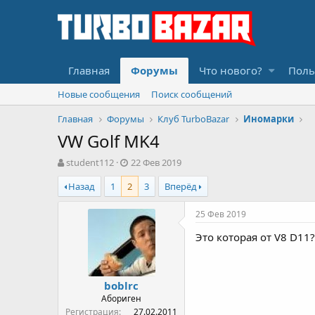
Главная
Форумы
Что нового?
Поль
Новые сообщения
Поиск сообщений
Главная
Форумы
Клуб TurboBazar
Иномарки
VW Golf MK4
А
Д
student112
22 Фев 2019
в
а
Назад
1
2
3
Вперёд
т
т
о
а
р
н
25 Фев 2019
т
а
Это которая от V8 D11?
е
ч
м
а
ы
л
а
boblrc
Абориген
Регистрация
27.02.2011