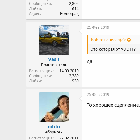
Сообщения
2,802
Лайки
614
Адрес
Волгоград
25 Фев 2019
boblrc написал(а):
Это которая от V8 D11?
vasil
да
Пользователь
Регистрация
14.09.2010
Сообщения
2,389
Лайки
930
25 Фев 2019
То хорошее сцепление
boblrc
Абориген
Регистрация
27.02.2011