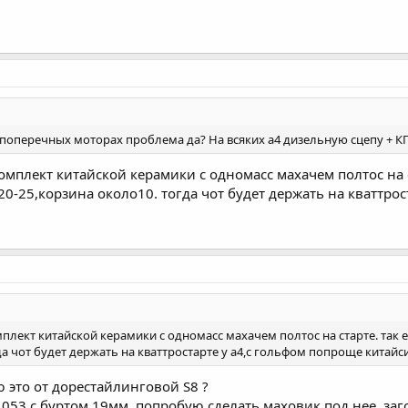
 поперечных моторах проблема да? На всяких а4 дизельную сцепу + КП
комплект китайской керамики с одномасс махачем полтос на с
-20-25,корзина около10. тогда чот будет держать на кваттро
мплект китайской керамики с одномасс махачем полтос на старте. так е
да чот будет держать на кваттростарте у а4,с гольфом попроще китайс
ю это от дорестайлинговой S8 ?
053 с буртом 19мм, попробую сделать маховик под нее, заго