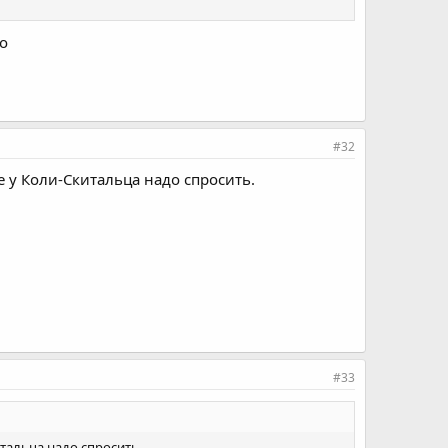
го
#32
е у Коли-Скитальца надо спросить.
#33
тальца надо спросить.