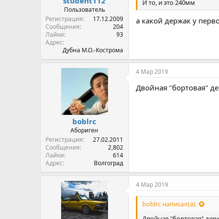
student112
И то, и это 240мм
Пользователь
Регистрация
17.12.2009
а какой держак у перв
Сообщения
204
Лайки
93
Адрес
Дубна М.О.-Кострома
4 Мар 2019
Двойная "бортовая" де
boblrc
Абориген
Регистрация
27.02.2011
Сообщения
2,802
Лайки
614
Адрес
Волгоград
4 Мар 2019
boblrc написал(а):
Двойная "бортовая" держ