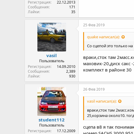
Регистрация
22.12.2013
Сообщения
171
Лайки
35
25 Фев 2019
quake написал(а):
Со сцепой это только на
vasil
враки,сток там 2масс.
Пользователь
маховик-20,диск сакс 
Регистрация
14.09.2010
комплект в районе 30
Сообщения
2,389
Лайки
930
26 Фев 2019
vasil написал(а):
враки,сток там 2масс.ко
25,корзина около10. тог
student112
Пользователь
сцепа в8 я так понима
Регистрация
17.12.2009
номер SACHS 3000 951 