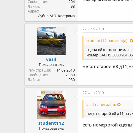
Сообщения
204
Лайки
93
Адрес
Дубна М.О.-Кострома
27 Фев 2019
student112 написал(а):
сцепа в8 я так понимаю 
номер SACHS 3000 951 05
vasil
Пользователь
нет,от старой в8 д11,
Регистрация
14.09.2010
Сообщения
2,389
Лайки
930
27 Фев 2019
vasil написал(а):
нет,от старой в8 д11,на
student112
есть номер этой сцепы
Пользователь