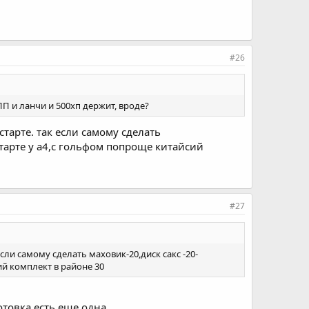
#26
П и ланчи и 500хп держит, вроде?
тарте. так если самому сделать
старте у а4,с гольфом попроще китайсий
#27
сли самому сделать маховик-20,диск сакс -20-
ий комплект в районе 30
товка есть еще одна.