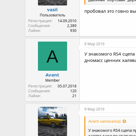
vasil
пробовал это говно в
Пользователь
Регистрация
14.09.2010
Сообщения
2,389
Лайки
930
9 Мар 2019
A
У знакомого RS4 сцепа
дномасс ценник халява
Avant
Member
Регистрация
05.07.2018
Сообщения
120
Лайки
21
9 Мар 2019
Avant написал(а):
У знакомого RS4 сцепа п
халява даже по сравнени