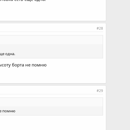
#28
ще одна.
высоту борта не помню
#29
не помню