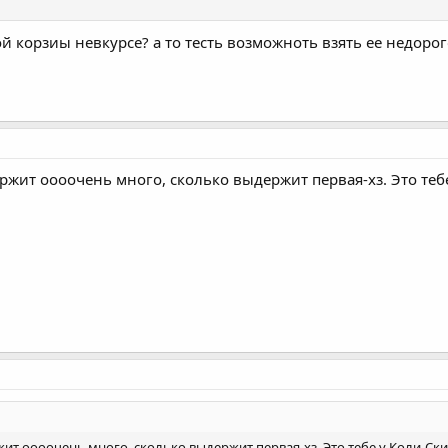
ой корзиы невкурсе? а то тесть возможноть взять ее недоро
ржит оооочень много, сколько выдержит первая-хз. Это теб
ит оооочень много, сколько выдержит первая-хз. Это тебе у Коли-Ски