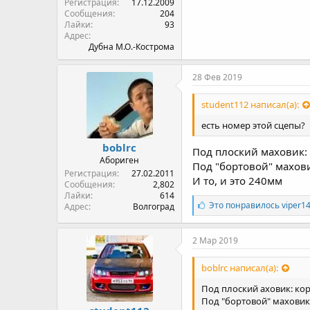
Регистрация
17.12.2009
Сообщения
204
Лайки
93
Адрес
Дубна М.О.-Кострома
28 Фев 2019
student112 написал(а):
есть номер этой сцепы?
boblrc
Под плоский маховик: к
Абориген
Под "бортовой" махови
Регистрация
27.02.2011
И то, и это 240мм
Сообщения
2,802
Лайки
614
Л
Это понравилось
viper1
Адрес
Волгоград
а
й
к
2 Мар 2019
и
:
boblrc написал(а):
Под плоский аховик: корз
Под "бортовой" маховик: 