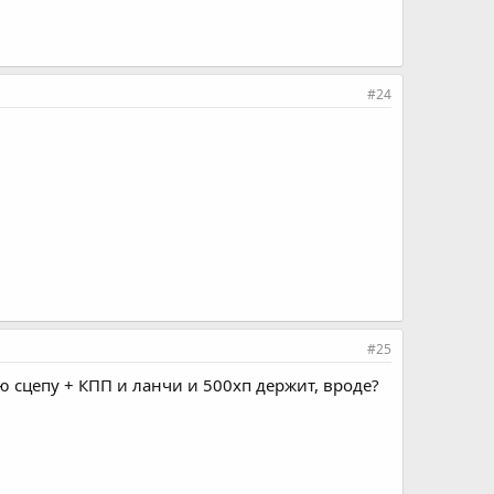
#24
#25
ю сцепу + КПП и ланчи и 500хп держит, вроде?