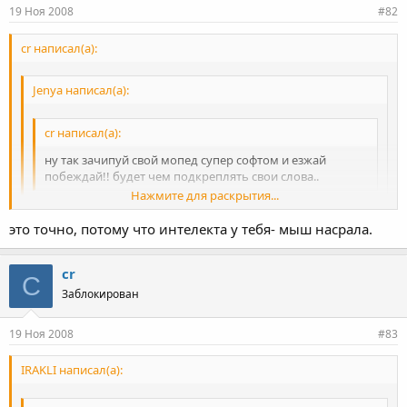
19 Ноя 2008
#82
cr написал(а):
Jenya написал(а):
cr написал(а):
ну так зачипуй свой мопед супер софтом и езжай
побеждай!! будет чем подкреплять свои слова..
Нажмите для раскрытия...
Мне есть чем подкрепить свои слова, а ты, что из себя
представляешь?
это точно, потому что интелекта у тебя- мыш насрала.
Нажмите для раскрытия...
а я не ору что все лохи вокруг и что макс там тупой и все
другие и что все мои машины валят и что мопед самая быстрая
cr
C
Нажмите для раскрытия...
машина.... хахахах
Заблокирован
19 Ноя 2008
#83
IRAKLI написал(а):