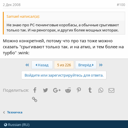
2 Дек 2008
#100
Samael написал(а):
Не знаю про РС-тюнинговые коробасы, а обычные срыгивают
только так. И на реногорах, и других более мощных моторах.
Можно конкретней, потому что про таз тоже можно
сказать "срыгивают только так. и на атмо, и тем более на
турбо" :wink:
First
Last
Назад
5 из 226
Вперёд
Войдите или зарегистрируйтесь для ответа.
Facebook
Twitter
Google+
Reddit
Pinterest
Tumblr
WhatsApp
Элект
Поделиться:
Ссылка
Техничка
Russian (RU)