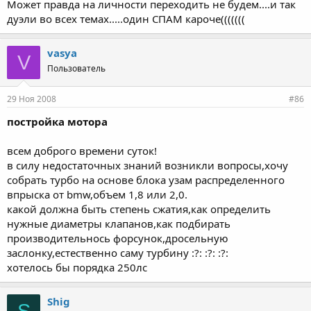
Может правда на личности переходить не будем....и так
дуэли во всех темах.....один СПАМ кароче(((((((
vasya
V
Пользователь
29 Ноя 2008
#86
постройка мотора
всем доброго времени суток!
в силу недостаточных знаний возникли вопросы,хочу
собрать турбо на основе блока узам распределенного
впрыска от bmw,объем 1,8 или 2,0.
какой должна быть степень сжатия,как определить
нужные диаметры клапанов,как подбирать
производительнось форсунок,дросельную
заслонку,естественно саму турбину :?: :?: :?:
хотелось бы порядка 250лс
Shig