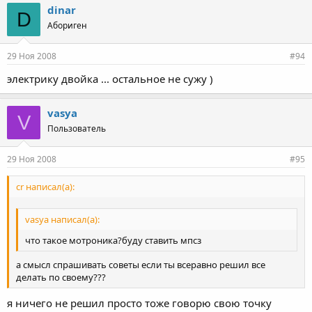
dinar
D
Абориген
29 Ноя 2008
#94
электрику двойка ... остальное не сужу )
vasya
V
Пользователь
29 Ноя 2008
#95
cr написал(а):
vasya написал(а):
что такое мотроника?буду ставить мпсз
а смысл спрашивать советы если ты всеравно решил все
делать по своему???
я ничего не решил просто тоже говорю свою точку