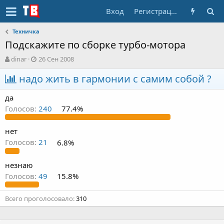
Вход
Регистрация
Техничка
Подскажите по сборке турбо-мотора
А
Д
dinar
26 Сен 2008
в
а
т
надо жить в гармонии с самим собой ?
т
о
а
р
н
да
т
а
Голосов:
240
77.4%
е
ч
м
а
ы
л
нет
а
Голосов:
21
6.8%
незнаю
Голосов:
49
15.8%
Всего проголосовало
310