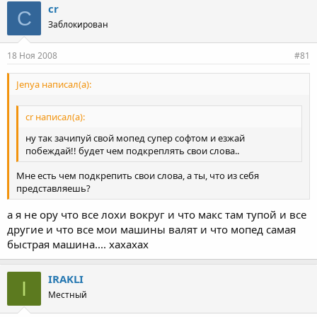
cr
C
Заблокирован
18 Ноя 2008
#81
Jenya написал(а):
cr написал(а):
ну так зачипуй свой мопед супер софтом и езжай
побеждай!! будет чем подкреплять свои слова..
Мне есть чем подкрепить свои слова, а ты, что из себя
представляешь?
а я не ору что все лохи вокруг и что макс там тупой и все
другие и что все мои машины валят и что мопед самая
быстрая машина.... хахахах
IRAKLI
I
Местный