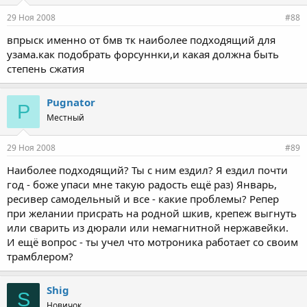
29 Ноя 2008
#88
впрыск именно от бмв тк наиболее подходящий для
узама.как подобрать форсуннки,и какая должна быть
степень сжатия
Pugnator
P
Местный
29 Ноя 2008
#89
Наиболее подходящий? Ты с ним ездил? Я ездил почти
год - боже упаси мне такую радость ещё раз) Январь,
ресивер самодельный и все - какие проблемы? Репер
при желании присрать на родной шкив, крепеж выгнуть
или сварить из дюрали или немагнитной нержавейки.
И ещё вопрос - ты учел что мотроника работает со своим
трамблером?
Shig
S
Новичок