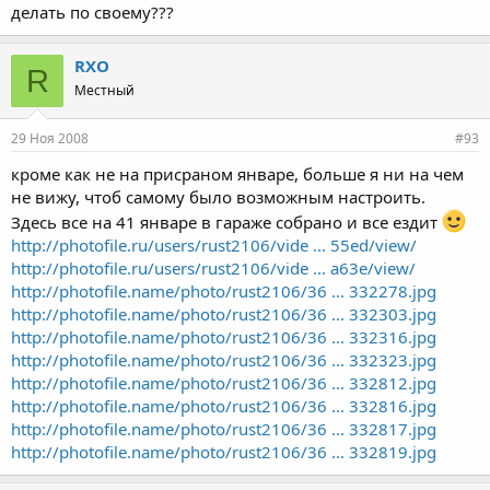
делать по своему???
RXO
R
Местный
29 Ноя 2008
#93
кроме как не на присраном январе, больше я ни на чем
не вижу, чтоб самому было возможным настроить.
Здесь все на 41 январе в гараже собрано и все ездит
http://photofile.ru/users/rust2106/vide ... 55ed/view/
http://photofile.ru/users/rust2106/vide ... a63e/view/
http://photofile.name/photo/rust2106/36 ... 332278.jpg
http://photofile.name/photo/rust2106/36 ... 332303.jpg
http://photofile.name/photo/rust2106/36 ... 332316.jpg
http://photofile.name/photo/rust2106/36 ... 332323.jpg
http://photofile.name/photo/rust2106/36 ... 332812.jpg
http://photofile.name/photo/rust2106/36 ... 332816.jpg
http://photofile.name/photo/rust2106/36 ... 332817.jpg
http://photofile.name/photo/rust2106/36 ... 332819.jpg